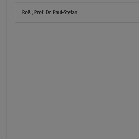
Modulangebot
Sa
Berufsperspektiven
Mo
Roß , Prof. Dr. Paul-Stefan
Kontakt
Be
Integrated Engineering
Ko
Integrated Engineering
Sozi
Migr
Rahmenbedingungen
Soz
Modulangebot
Mi
Berufsperspektiven
Mo
Kontakt
Be
Intensive Care
Ko
Intensive Care
Sup
Pro
it
Modulangebot
Su
Berufsperspektiven
Pr