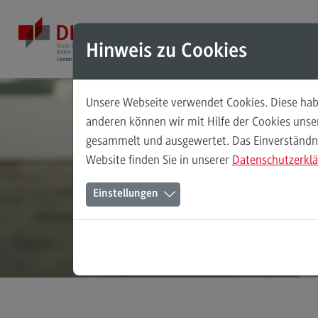
Direkt zum Inhalt
Direkt zum Hauptmenu
Direkt zum Footer
Mod
Hinweis zu Cookies
Unsere Webseite verwendet Cookies. Diese habe
Masterstudiengänge
anderen können wir mit Hilfe der Cookies uns
gesammelt und ausgewertet. Das Einverständnis
Accounting, Controlling, Taxation
Website finden Sie in unserer
Datenschutzerkl
Accounting, Controlling, Taxation
Einstellungen
Modulangebot
Berufsperspektiven
Kontakt
Advanced Practice in Healthcare
Advanced Practice in Healthcare