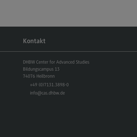
dulangebot
rufsperspektiven
ntakt
nskulturelle Traumapädagogik
Kontakt
anskulturelle Traumapädagogik
dulangebot
DHBW Center for Advanced Studies
Bildungscampus 13
ntakt
74076
Heilbronn
schaftsinformatik
+49 (0)7131.3898-0
info
@cas.dhbw.de
rtschaftsinformatik
hmenbedingungen
dulangebot
rufsperspektiven