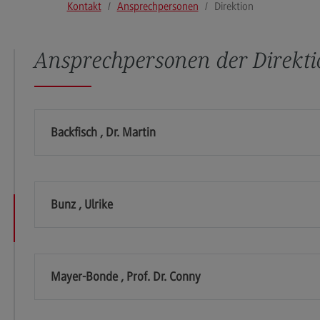
Kontakt
Ansprechpersonen
Direktion
Modulangebot
Pl
Berufsperspektiven
So
Ansprechpersonen der Direkti
Kontakt
Mo
Governance Sozialer Arbeit
Be
Governance Sozialer Arbeit
Ko
Backfisch , Dr. Martin
Modulangebot
Rec
Wirt
Berufsperspektiven
Re
Kontakt
Wi
Bunz , Ulrike
Informatik
Mo
ce
Informatik
Be
Profil-O-Mat Informatik
Ko
Mayer-Bonde , Prof. Dr. Conny
(External link)
Rahmenbedingungen
Sale