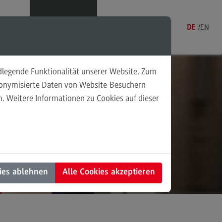
Menü
DE
EN
ndlegende Funktionalität unserer Website. Zum
udonymisierte Daten von Website-Besuchern
. Weitere Informationen zu Cookies auf dieser
sonalmanagement und
tschaftspsychologie
rsonalmanagement und
rtschaftspsychologie
dulangebot
ies ablehnen
Alle Cookies akzeptieren
rufsperspektiven
ntakt
nung und Koordination in der
alen Arbeit