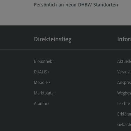
Persönlich an neun DHBW Standorten
Berufsperspektiven
Kontakt
Elektrotechnik und
Informationstechnik
Direkteinstieg
Info
Elektrotechnik und
Informationstechnik
Profil-O-Mat Elektrotechnik und
Bibliothek
Aktuell
Informationstechnik
(External link)
DUALIS
Veranst
Rahmenbedingungen
Moodle
Anspre
Modulangebot
Marktplatz
Wegbes
Berufsperspektiven
Alumni
Leichte
Kontakt
Erkläru
Entrepreneurship
Gebärd
Entrepreneurship