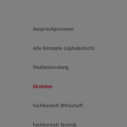
Rahmenbedingungen
Modulangebot
Kontakt
Ansprechpersonen
Bauingenieurwesen
Bauingenieurwesen
Alle Kontakte (alphabetisch)
Rahmenbedingungen
Modulangebot
Studienberatung
Berufsperspektiven
Kontakt
Direktion
Data Science and Artificial Intelligen
Fachbereich Wirtschaft
Data Science and Artificial
Intelligence
Profil-O-Mat Data Science and
Fachbereich Technik