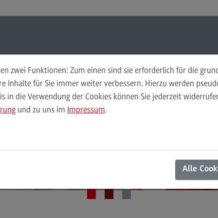
ul-O-Mat
Suchen
Modul-O-Mat
Suchen
n zwei Funktionen: Zum einen sind sie erforderlich für die gru
ere Inhalte für Sie immer weiter verbessern. Hierzu werden pse
 in die Verwendung der Cookies können Sie jederzeit widerrufen
Finance
Per
ärung
und zu uns im
Impressum
.
Wir
Finance
DHBW CAS
Pe
Modulangebot
Wi
Kontakt
Berufsperspektiven
Mo
Alle Cook
Kontakt
Be
General Business Management
Ko
General Business Management
Pla
Sozi