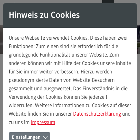
Direkt zum Inhalt
Direkt zum Hauptmenu
Direkt zum Footer
DE
EN
Hinweis zu Cookies
Modul-O-Mat
Suchen
Unsere Webseite verwendet Cookies. Diese haben zwei
Masterstudiengänge
Funktionen: Zum einen sind sie erforderlich für die
grundlegende Funktionalität unserer Website. Zum
Accounting, Controlling, Taxation
anderen können wir mit Hilfe der Cookies unsere Inhalte
Accounting, Controlling, Taxation
für Sie immer weiter verbessern. Hierzu werden
Einrichtungen
Bibliothek
Modulangebot
pseudonymisierte Daten von Website-Besuchern
gesammelt und ausgewertet. Das Einverständnis in die
Berufsperspektiven
Verwendung der Cookies können Sie jederzeit
Kontakt
Bibliothek
Über die Bibliothek
Recherche
Services
widerrufen. Weitere Informationen zu Cookies auf dieser
Advanced Practice in Healthcare
Website finden Sie in unserer
Datenschutzerklärung
und
zu uns im
Impressum
.
Advanced Practice in Healthcare
Bibliothek des DHBW CAS
Rahmenbedingungen
Einstellungen