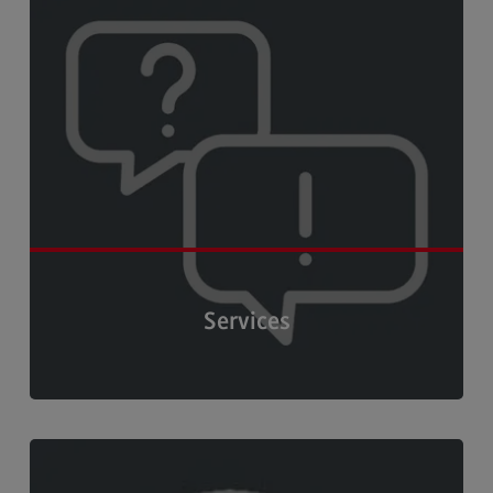
Kontakt
Executive Engineering
Executive Engineering
Modulangebot
Besonderheiten und Highlights
Berufsperspektiven
Kontakt
Finance
Services
Finance
Modulangebot
Berufsperspektiven
Schulung & Beratung, Literaturverwaltung, Fernleihe
Kontakt
und Wissenschaftliches Publizieren ›
General Business Management