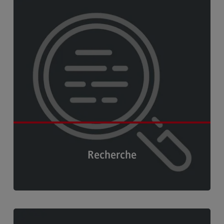
Kontakt
Elektrotechnik und Informationstechnik
Elektrotechnik und Informationstechnik
Profil-O-Mat Elektrotechnik und
Informationstechnik
(External link)
Rahmenbedingungen
Modulangebot
Berufsperspektiven
Kontakt
Recherche
Entrepreneurship
Entrepreneurship
Modulangebot
Zugriff auf Kataloge, E-Books, E-Journals,
Berufsperspektiven
Datenbanken, Zeitungen und Zeitschriften ›