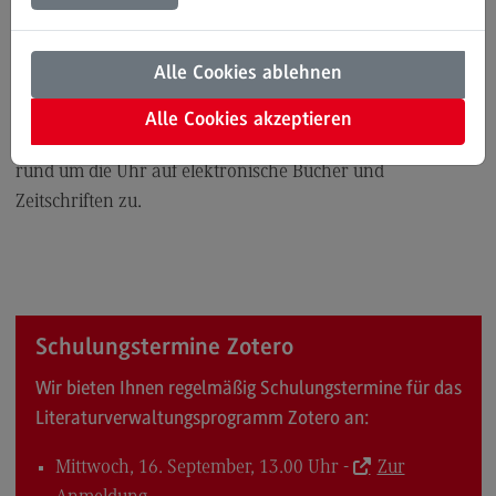
Modulangebot
Das Angebot der Bibliothek des DHBW CAS richtet sich an
Kontakt
Alle Cookies ablehnen
die Masterstudierenden der Fachbereiche Wirtschaft,
Bauingenieurwesen
Technik, Sozialwesen und Gesundheit. Recherchieren Sie
Alle Cookies akzeptieren
Literatur in Katalogen und Datenbanken und greifen Sie
Bauingenieurwesen
rund um die Uhr auf elektronische Bücher und
Rahmenbedingungen
Zeitschriften zu.
Modulangebot
Berufsperspektiven
Kontakt
Data Science and Artificial Intelligence
Schulungstermine Zotero
Data Science and Artificial Intelligence
Wir bieten Ihnen regelmäßig Schulungstermine für das
Literaturverwaltungsprogramm Zotero an:
Profil-O-Mat Data Science and Artificial
Intelligence
(External link)
Mittwoch, 16. September, 13.00 Uhr -
Zur
Rahmenbedingungen