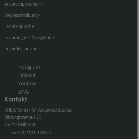
Ansprechpersonen
General Business Management
Wegbeschreibung
Modulangebot
Leichte Sprache
Berufsperspektiven
Erklärung der Navigation
Kontakt
Gebärdensprache
Governance Sozialer Arbeit
Governance Sozialer Arbeit
Instagram
LinkedIn
Modulangebot
Youtube
Berufsperspektiven
XING
Kontakt
Kontakt
Informatik
DHBW Center for Advanced Studies
Bildungscampus 13
Informatik
74076
Heilbronn
Profil-O-Mat Informatik
+49 (0)7131.3898-0
(External link)