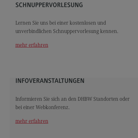
Kontakt
SCHNUPPERVORLESUNG
Elektrotechnik und Informationstechnik
Lernen Sie uns bei einer kostenlosen und
Elektrotechnik und Informationstechnik
unverbindlichen Schnuppervorlesung kennen.
Profil-O-Mat Elektrotechnik und
Informationstechnik
mehr erfahren
(External link)
Rahmenbedingungen
Modulangebot
Berufsperspektiven
INFOVERANSTALTUNGEN
Kontakt
Entrepreneurship
Informieren Sie sich an den DHBW Standorten oder
bei einer Webkonferenz.
Entrepreneurship
Modulangebot
mehr erfahren
Berufsperspektiven