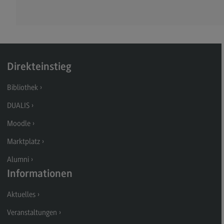
Kontakt
Executive Engineering
Executive Engineering
Modulangebot
Direkteinstieg
Besonderheiten und Highlights
Bibliothek
Berufsperspektiven
DUALIS
Kontakt
Moodle
Finance
Marktplatz
Finance
Alumni
Modulangebot
Informationen
Berufsperspektiven
Aktuelles
Kontakt
Veranstaltungen
General Business Management