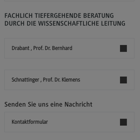
Modulangebot
FACHLICH TIEFERGEHENDE BERATUNG
Berufsperspektiven
DURCH DIE WISSENSCHAFTLICHE LEITUNG
Kontakt
Digital Business Management
Drabant , Prof. Dr. Bernhard
Digital Business Management
Modulangebot
Berufsperspektiven
Schnattinger , Prof. Dr. Klemens
Kontakt
Digitalisierung in der Sozialen Arbeit
Senden Sie uns eine Nachricht
Digitalisierung in der Sozialen Arbeit
Modulangebot
Kontaktformular
Berufsperspektiven