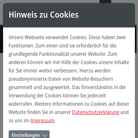
Direkt zum Inhalt
Direkt zum Hauptmenu
Direkt zum Footer
DE
EN
Hinweis zu Cookies
Modul-O-Mat
Suchen
Unsere Webseite verwendet Cookies. Diese haben zwei
Masterstudiengänge
Funktionen: Zum einen sind sie erforderlich für die
grundlegende Funktionalität unserer Website. Zum
Accounting, Controlling, Taxation
anderen können wir mit Hilfe der Cookies unsere Inhalte
Accounting, Controlling, Taxation
für Sie immer weiter verbessern. Hierzu werden
Masterstudiengänge
Data Science and Artificial Intelligence
Modulangebot
pseudonymisierte Daten von Website-Besuchern
Kontakt
gesammelt und ausgewertet. Das Einverständnis in die
Berufsperspektiven
Verwendung der Cookies können Sie jederzeit
Kontakt
widerrufen. Weitere Informationen zu Cookies auf dieser
Data Science and Artificial Intelligence
Profil-O-Mat Data Science an
Advanced Practice in Healthcare
Website finden Sie in unserer
Datenschutzerklärung
und
(External link)
zu uns im
Impressum
.
Advanced Practice in Healthcare
Ihr Kontakt zum Master Data
Rahmenbedingungen
Einstellungen