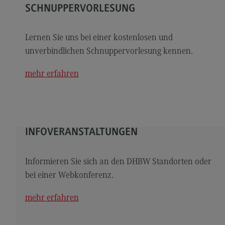
Kontakt
SCHNUPPERVORLESUNG
Elektrotechnik und Informationstechnik
Lernen Sie uns bei einer kostenlosen und
Elektrotechnik und Informationstechnik
unverbindlichen Schnuppervorlesung kennen.
Profil-O-Mat Elektrotechnik und
Informationstechnik
mehr erfahren
(External link)
Rahmenbedingungen
Modulangebot
Berufsperspektiven
INFOVERANSTALTUNGEN
Kontakt
Entrepreneurship
Informieren Sie sich an den DHBW Standorten oder
bei einer Webkonferenz.
Entrepreneurship
Modulangebot
mehr erfahren
Berufsperspektiven