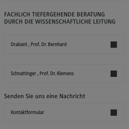
Modulangebot
FACHLICH TIEFERGEHENDE BERATUNG
Berufsperspektiven
DURCH DIE WISSENSCHAFTLICHE LEITUNG
Kontakt
Digital Business Management
Drabant , Prof. Dr. Bernhard
Digital Business Management
Modulangebot
Berufsperspektiven
Schnattinger , Prof. Dr. Klemens
Kontakt
Digitalisierung in der Sozialen Arbeit
Senden Sie uns eine Nachricht
Digitalisierung in der Sozialen Arbeit
Modulangebot
Kontaktformular
Berufsperspektiven