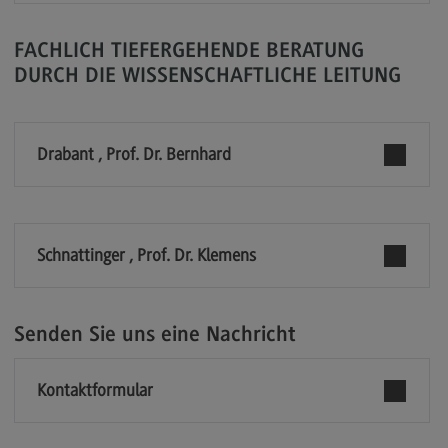
Modulangebot
FACHLICH TIEFERGEHENDE BERATUNG
Berufsperspektiven
DURCH DIE WISSENSCHAFTLICHE LEITUNG
Kontakt
Digital Business Management
Drabant , Prof. Dr. Bernhard
Digital Business Management
Modulangebot
Berufsperspektiven
Schnattinger , Prof. Dr. Klemens
Kontakt
Digitalisierung in der Sozialen Arbeit
Senden Sie uns eine Nachricht
Digitalisierung in der Sozialen Arbeit
Modulangebot
Kontaktformular
Berufsperspektiven