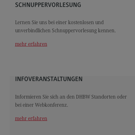
Kontakt
SCHNUPPERVORLESUNG
Elektrotechnik und Informationstechnik
Lernen Sie uns bei einer kostenlosen und
Elektrotechnik und Informationstechnik
unverbindlichen Schnuppervorlesung kennen.
Profil-O-Mat Elektrotechnik und
Informationstechnik
mehr erfahren
(External link)
Rahmenbedingungen
Modulangebot
Berufsperspektiven
INFOVERANSTALTUNGEN
Kontakt
Entrepreneurship
Informieren Sie sich an den DHBW Standorten oder
bei einer Webkonferenz.
Entrepreneurship
Modulangebot
mehr erfahren
Berufsperspektiven