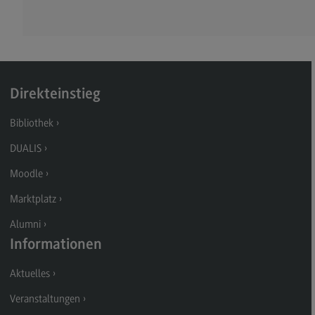
Kontakt
Executive Engineering
Executive Engineering
Modulangebot
Direkteinstieg
Besonderheiten und Highlights
Bibliothek
Berufsperspektiven
DUALIS
Kontakt
Moodle
Finance
Marktplatz
Finance
Alumni
Modulangebot
Informationen
Berufsperspektiven
Aktuelles
Kontakt
Veranstaltungen
General Business Management