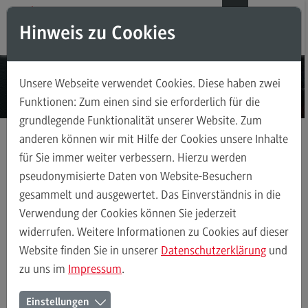
Direkt zum Inhalt
Direkt zum Hauptmenu
Direkt zum Footer
DE
EN
Hinweis zu Cookies
Modul-O-Mat
Suchen
Unsere Webseite verwendet Cookies. Diese haben zwei
Masterstudiengänge
Funktionen: Zum einen sind sie erforderlich für die
grundlegende Funktionalität unserer Website. Zum
Accounting, Controlling, Taxation
anderen können wir mit Hilfe der Cookies unsere Inhalte
Accounting, Controlling, Taxation
für Sie immer weiter verbessern. Hierzu werden
Masterstudiengänge
Data Science and Artificial Intelligence
Modulangebot
pseudonymisierte Daten von Website-Besuchern
Kontakt
gesammelt und ausgewertet. Das Einverständnis in die
Berufsperspektiven
Verwendung der Cookies können Sie jederzeit
Kontakt
widerrufen. Weitere Informationen zu Cookies auf dieser
Data Science and Artificial Intelligence
Profil-O-Mat Data Science an
Advanced Practice in Healthcare
Website finden Sie in unserer
Datenschutzerklärung
und
(External link)
zu uns im
Impressum
.
Advanced Practice in Healthcare
Ihr Kontakt zum Master Data
Rahmenbedingungen
Einstellungen