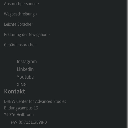
Ansprechpersonen
General Business Management
Wegbeschreibung
Modulangebot
Leichte Sprache
Berufsperspektiven
Erklärung der Navigation
Kontakt
Gebärdensprache
Governance Sozialer Arbeit
Governance Sozialer Arbeit
Instagram
LinkedIn
Modulangebot
Youtube
Berufsperspektiven
XING
Kontakt
Kontakt
Informatik
DHBW Center for Advanced Studies
Bildungscampus 13
Informatik
74076
Heilbronn
Profil-O-Mat Informatik
+49 (0)7131.3898-0
(External link)