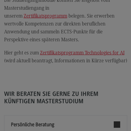
Die Studiengangsmodule können Sie losgelöst vom
Masterstudiengang in
General Business Management
unserem
Zertifikatsprogramm
belegen. Sie erwerben
Modulangebot
wertvolle Kompetenzen zur direkten beruflichen
Berufsperspektiven
Anwendung und sammeln ECTS-Punkte für die
Perspektive eines späteren Masters.
Kontakt
Governance Sozialer Arbeit
Hier geht es zum
Zertifikatsprogramm Technologies for AI
(wird aktuell beantragt, Informationen in Kürze verfügbar)
Governance Sozialer Arbeit
Modulangebot
Berufsperspektiven
Kontakt
WIR BERATEN SIE GERNE ZU IHREM
KÜNFTIGEN MASTERSTUDIUM
Informatik
Informatik
Persönliche Beratung
Profil-O-Mat Informatik
(External link)