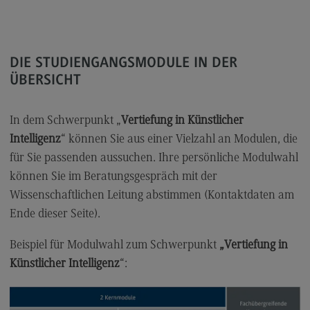
Kontakt
Elektrotechnik und Informationstechnik
Elektrotechnik und Informationstechnik
DIE STUDIENGANGSMODULE IN DER
ÜBERSICHT
Profil-O-Mat Elektrotechnik und
Informationstechnik
(External link)
Rahmenbedingungen
In dem Schwerpunkt „
Vertiefung in Künstlicher
Intelligenz
“ können Sie aus einer Vielzahl an Modulen, die
Modulangebot
für Sie passenden aussuchen. Ihre persönliche Modulwahl
Berufsperspektiven
können Sie im Beratungsgespräch mit der
Kontakt
Wissenschaftlichen Leitung abstimmen (Kontaktdaten am
Ende dieser Seite).
Entrepreneurship
Entrepreneurship
Beispiel für Modulwahl zum Schwerpunkt
„Vertiefung in
Künstlicher Intelligenz
“:
Modulangebot
Berufsperspektiven