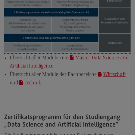
Kontakt
Executive Engineering
Executive Engineering
Modulangebot
Besonderheiten und Highlights
Berufsperspektiven
Übersicht aller Module zum
Master Data Science and
Artificial Intelligence
Kontakt
Übersicht aller Module der Fachbereiche
Wirtschaft
Finance
und
Technik
Finance
Modulangebot
Berufsperspektiven
Zertifikatsprogramm für den Studiengang
Kontakt
„Data Science and Artificial Intelligence”
General Business Management