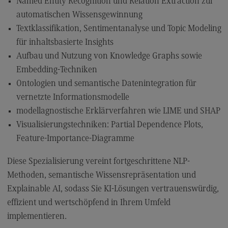
Named Entity Recognition und Relation Extraction zur
Modulangebot
automatischen Wissensgewinnung
Textklassifikation, Sentimentanalyse und Topic Modeling
Berufsperspektiven
für inhaltsbasierte Insights
Kontakt
Aufbau und Nutzung von Knowledge Graphs sowie
Digital Business Management
Embedding-Techniken
Ontologien und semantische Datenintegration für
Digital Business Management
vernetzte Informationsmodelle
Modulangebot
modellagnostische Erklärverfahren wie LIME und SHAP
Berufsperspektiven
Visualisierungstechniken: Partial Dependence Plots,
Feature-Importance-Diagramme
Kontakt
Digitalisierung in der Sozialen Arbeit
Diese Spezialisierung vereint fortgeschrittene NLP-
Methoden, semantische Wissensrepräsentation und
Digitalisierung in der Sozialen Arbeit
Explainable AI, sodass Sie KI-Lösungen vertrauenswürdig,
Modulangebot
effizient und wertschöpfend in Ihrem Umfeld
Berufsperspektiven
implementieren.