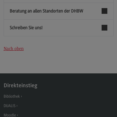
Rahmenbedingungen
Beratung an allen Standorten der DHBW
Modulangebot
Berufsperspektiven
Schreiben Sie uns!
Kontakt
Integrated Engineering
Nach oben
Integrated Engineering
Rahmenbedingungen
Modulangebot
Berufsperspektiven
Direkteinstieg
Kontakt
Bibliothek
Intensive Care
DUALIS
Intensive Care
Moodle
Modulangebot