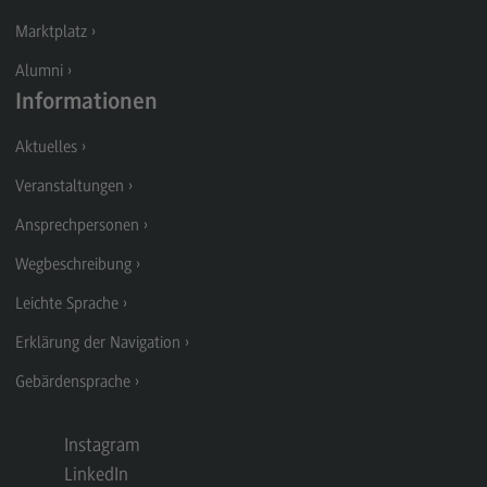
Marktplatz
Berufsperspektiven
Alumni
Kontakt
Informationen
Marketing and Business Psychology
Aktuelles
Marketing and Business Psychology
Veranstaltungen
Modulangebot
Ansprechpersonen
Berufsperspektiven
Wegbeschreibung
Kontakt
Leichte Sprache
Maschinenbau
Erklärung der Navigation
Maschinenbau
Gebärdensprache
Profil-O-Mat Maschinenbau
(External link)
Rahmenbedingungen
Instagram
Modulangebot
LinkedIn