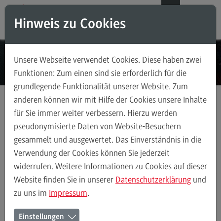
Direkt zum Inhalt
Direkt zum Hauptmenu
Direkt zum Footer
DE
EN
Hinweis zu Cookies
Modul-O-Mat
Suchen
Unsere Webseite verwendet Cookies. Diese haben zwei
Masterstudiengänge
Funktionen: Zum einen sind sie erforderlich für die
grundlegende Funktionalität unserer Website. Zum
Accounting, Controlling, Taxation
anderen können wir mit Hilfe der Cookies unsere Inhalte
Accounting, Controlling, Taxation
für Sie immer weiter verbessern. Hierzu werden
Masterstudiengänge
Data Science and Artificial Intelligence
Modulangebot
pseudonymisierte Daten von Website-Besuchern
Modulangebot
Vertiefung in Künstlicher Intelligenz
gesammelt und ausgewertet. Das Einverständnis in die
Berufsperspektiven
Verwendung der Cookies können Sie jederzeit
Kontakt
widerrufen. Weitere Informationen zu Cookies auf dieser
Data Science and Artificial Intelligence
Profil-O-Mat Data Science an
Advanced Practice in Healthcare
Website finden Sie in unserer
Datenschutzerklärung
und
(External link)
zu uns im
Impressum
.
Advanced Practice in Healthcare
Rahmenbedingungen
Vertiefung in Künstlicher
Einstellungen