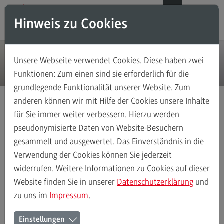
Direkt zum Inhalt
Direkt zum Hauptmenu
Direkt zum Footer
DE
EN
Hinweis zu Cookies
Modul-O-Mat
Suchen
Unsere Webseite verwendet Cookies. Diese haben zwei
Masterstudiengänge
Funktionen: Zum einen sind sie erforderlich für die
grundlegende Funktionalität unserer Website. Zum
Accounting, Controlling, Taxation
anderen können wir mit Hilfe der Cookies unsere Inhalte
Accounting, Controlling, Taxation
für Sie immer weiter verbessern. Hierzu werden
Masterstudiengänge
Elektrotechnik und Informationstechnik
Modulangebot
pseudonymisierte Daten von Website-Besuchern
Rahmenbedingungen
gesammelt und ausgewertet. Das Einverständnis in die
Berufsperspektiven
Verwendung der Cookies können Sie jederzeit
Kontakt
widerrufen. Weitere Informationen zu Cookies auf dieser
Elektrotechnik und Informationstechnik
Profil-O-Mat Elektrotechni
Advanced Practice in Healthcare
Website finden Sie in unserer
Datenschutzerklärung
und
(External link)
zu uns im
Impressum
.
Advanced Practice in Healthcare
Rahmenbedingungen
Rahmenbedingungen im
Einstellungen