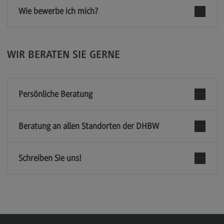
Kontakt
Wie bewerbe ich mich?
Elektrotechnik und Informationstechnik
Elektrotechnik und Informationstechnik
WIR BERATEN SIE GERNE
Profil-O-Mat Elektrotechnik und
Informationstechnik
(External link)
Rahmenbedingungen
Persönliche Beratung
Modulangebot
Berufsperspektiven
Beratung an allen Standorten der DHBW
Kontakt
Entrepreneurship
Schreiben Sie uns!
Entrepreneurship
Modulangebot
Berufsperspektiven