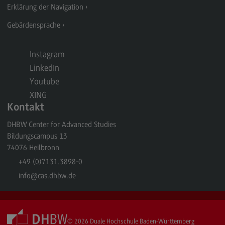
Erklärung der Navigation
General Business Management
Gebärdensprache
Modulangebot
Berufsperspektiven
Instagram
LinkedIn
Kontakt
Youtube
Governance Sozialer Arbeit
XING
Governance Sozialer Arbeit
Kontakt
Modulangebot
DHBW Center for Advanced Studies
Bildungscampus 13
Berufsperspektiven
74076
Heilbronn
Kontakt
+49 (0)7131.3898-0
info
@cas.dhbw.de
Informatik
Informatik
Profil-O-Mat Informatik
© 2026
Duale Hochschule Baden-Württemberg
(External link)