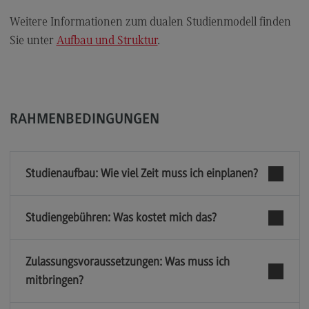
Modulangebot
Weitere Informationen zum dualen Studienmodell finden
Berufsperspektiven
Sie unter
Aufbau und Struktur
.
Kontakt
Digital Business Management
Digital Business Management
RAHMENBEDINGUNGEN
Modulangebot
Berufsperspektiven
Studienaufbau: Wie viel Zeit muss ich einplanen?
Kontakt
Digitalisierung in der Sozialen Arbeit
Studiengebühren: Was kostet mich das?
Digitalisierung in der Sozialen Arbeit
Zulassungsvoraussetzungen: Was muss ich
Modulangebot
mitbringen?
Berufsperspektiven