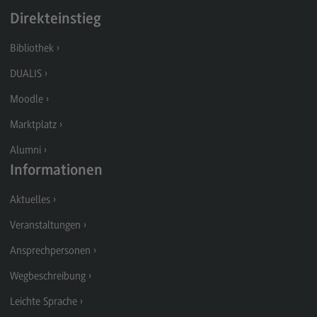
Kontakt
Direkteinstieg
Executive Engineering
Bibliothek
Executive Engineering
DUALIS
Modulangebot
Moodle
Besonderheiten und Highlights
Marktplatz
Berufsperspektiven
Alumni
Kontakt
Informationen
Finance
Aktuelles
Finance
Veranstaltungen
Modulangebot
Ansprechpersonen
Berufsperspektiven
Wegbeschreibung
Kontakt
Leichte Sprache
General Business Management