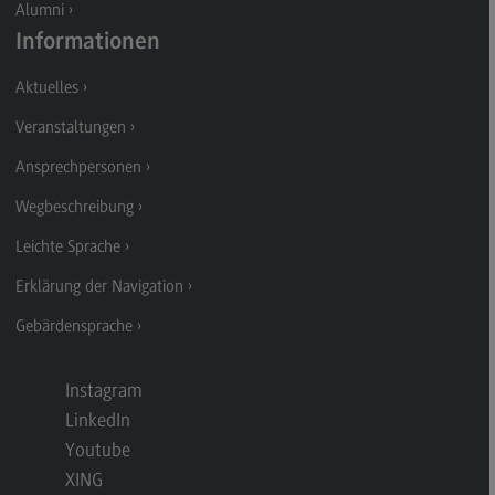
Alumni
Kontakt
Informationen
Executive Engineering
Aktuelles
Executive Engineering
Veranstaltungen
Modulangebot
Ansprechpersonen
Besonderheiten und Highlights
Wegbeschreibung
Berufsperspektiven
Leichte Sprache
Kontakt
Erklärung der Navigation
Finance
Gebärdensprache
Finance
Modulangebot
Instagram
Berufsperspektiven
LinkedIn
Kontakt
Youtube
XING
General Business Management