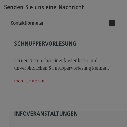
Modulangebot
Senden Sie uns eine Nachricht
Berufsperspektiven
Kontaktformular
Kontakt
Digital Business Management
SCHNUPPERVORLESUNG
Digital Business Management
Modulangebot
Lernen Sie uns bei einer kostenlosen und
Berufsperspektiven
unverbindlichen Schnuppervorlesung kennen.
Kontakt
mehr erfahren
Digitalisierung in der Sozialen Arbeit
Digitalisierung in der Sozialen Arbeit
Modulangebot
INFOVERANSTALTUNGEN
Berufsperspektiven