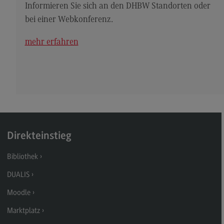
Kontakt
Informieren Sie sich an den DHBW Standorten oder
bei einer Webkonferenz.
Elektrotechnik und Informationstechnik
Elektrotechnik und Informationstechnik
mehr erfahren
Profil-O-Mat Elektrotechnik und
Informationstechnik
(External link)
Rahmenbedingungen
Modulangebot
Berufsperspektiven
Direkteinstieg
Kontakt
Bibliothek
Entrepreneurship
DUALIS
Entrepreneurship
Moodle
Modulangebot
Marktplatz
Berufsperspektiven