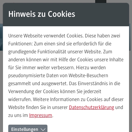
Direkt zum Inhalt
Direkt zum Hauptmenu
Direkt zum Footer
DE
EN
Hinweis zu Cookies
Modul-O-Mat
Suchen
Unsere Webseite verwendet Cookies. Diese haben zwei
Masterstudiengänge
Funktionen: Zum einen sind sie erforderlich für die
grundlegende Funktionalität unserer Website. Zum
Accounting, Controlling, Taxation
anderen können wir mit Hilfe der Cookies unsere Inhalte
Accounting, Controlling, Taxation
für Sie immer weiter verbessern. Hierzu werden
Masterstudiengänge
Executive Engineering
Kontakt
Modulangebot
pseudonymisierte Daten von Website-Besuchern
gesammelt und ausgewertet. Das Einverständnis in die
Berufsperspektiven
Verwendung der Cookies können Sie jederzeit
Kontakt
Executive Engineering
Modulangebot
Besonderheiten und Highli
widerrufen. Weitere Informationen zu Cookies auf dieser
Advanced Practice in Healthcare
Website finden Sie in unserer
Datenschutzerklärung
und
zu uns im
Impressum
.
Advanced Practice in Healthcare
Ihr Kontakt zum Master
Rahmenbedingungen
Einstellungen