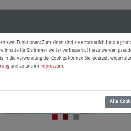
ul-O-Mat
Suchen
Modul-O-Mat
Suchen
Executive Engineering (M. Sc.)
n zwei Funktionen: Zum einen sind sie erforderlich für die gru
echnologieuntern
ere Inhalte für Sie immer weiter verbessern. Hierzu werden pse
 in die Verwendung der Cookies können Sie jederzeit widerrufen
Finance
Per
ompetent führen u
ärung
und zu uns im
Impressum
.
Wir
Finance
Pe
Modulangebot
Wi
entscheiden
Berufsperspektiven
Mo
Alle Cook
Kontakt
Be
General Business Management
Ko
General Business Management
Pla
Sozi