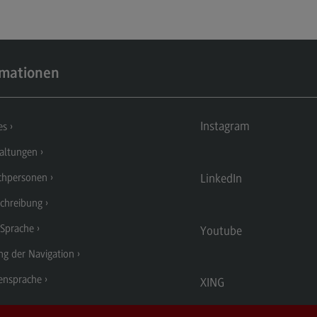
Kontakt
Mo
Marketing and Business Psychology
Be
Marketing and Business Psychology
Ko
rmationen
Modulangebot
Tra
Berufsperspektiven
Tr
Instagram
es
Kontakt
Mo
altungen
Maschinenbau
Ko
LinkedIn
chpersonen
Maschinenbau
Wirt
chreibung
Profil-O-Mat Maschinenbau
Wi
 Sprache
Youtube
(External link)
Rahmenbedingungen
Ra
ng der Navigation
Modulangebot
Mo
ensprache
XING
Berufsperspektiven
Be