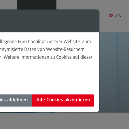
Menü
DE
EN
ndlegende Funktionalität unserer Website. Zum
ehmen
udonymisierte Daten von Website-Besuchern
. Weitere Informationen zu Cookies auf dieser
sonalmanagement und
nd
tschaftspsychologie
rsonalmanagement und
rtschaftspsychologie
dulangebot
ies ablehnen
Alle Cookies akzeptieren
rufsperspektiven
ntakt
nung und Koordination in der
alen Arbeit