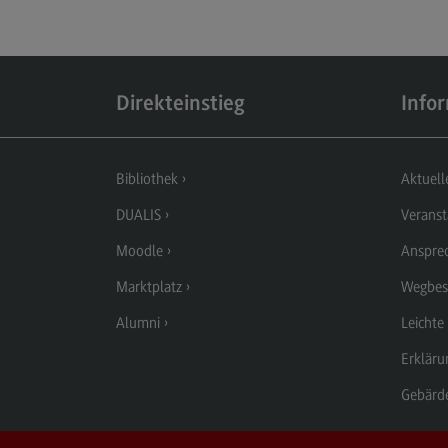
Berufsperspektiven
Kontakt
Elektrotechnik und
Direkteinstieg
Info
Informationstechnik
Elektrotechnik und
Informationstechnik
Bibliothek
Aktuell
Profil-O-Mat Elektrotechnik und
DUALIS
Veranst
Informationstechnik
(External link)
Moodle
Anspre
Rahmenbedingungen
Marktplatz
Wegbes
Modulangebot
Alumni
Leichte
Berufsperspektiven
Erkläru
Kontakt
Gebärd
Entrepreneurship
Entrepreneurship