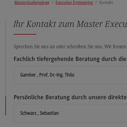
Masterstudiengänge
Executive Engineering
Kontakt
Modulangebot
Pl
Berufsperspektiven
So
Ihr Kontakt zum Master Execu
Kontakt
Mo
Governance Sozialer Arbeit
Be
Governance Sozialer Arbeit
Ko
Sprechen Sie uns an oder schreiben Sie uns. Wir freuen
Modulangebot
Rec
Fachlich tiefergehende Beratung durch die
Wirt
Berufsperspektiven
Re
Gamber , Prof. Dr.-Ing. Thilo
Kontakt
Wi
Informatik
Mo
ce
Informatik
Be
Persönliche Beratung durch unsere direkt
Profil-O-Mat Informatik
Ko
(External link)
Schwarz , Sebastian
Rahmenbedingungen
Sale