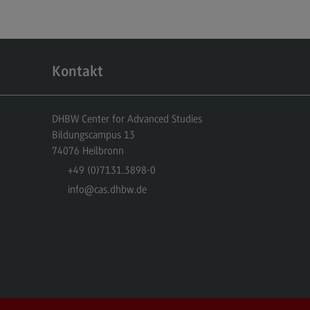
dulangebot
rufsperspektiven
ntakt
Kontakt
nskulturelle Traumapädagogik
anskulturelle Traumapädagogik
DHBW Center for Advanced Studies
Bildungscampus 13
dulangebot
74076
Heilbronn
ntakt
+49 (0)7131.3898-0
schaftsinformatik
info
@cas.dhbw.de
rtschaftsinformatik
hmenbedingungen
dulangebot
rufsperspektiven