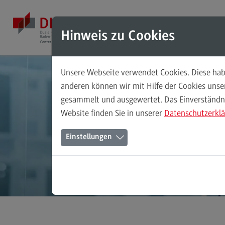
Direkt zum Inhalt
Direkt zum Hauptmenu
Direkt zum Footer
Mod
Hinweis zu Cookies
Unsere Webseite verwendet Cookies. Diese habe
In T
Masterstudiengänge
anderen können wir mit Hilfe der Cookies uns
gesammelt und ausgewertet. Das Einverständnis
Accounting, Controlling, Taxation
k
Website finden Sie in unserer
Datenschutzerkl
Accounting, Controlling, Taxation
Einstellungen
Modulangebot
Berufsperspektiven
Kontakt
Advanced Practice in Healthcare
Advanced Practice in Healthcare