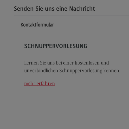
Modulangebot
Sa
Senden Sie uns eine Nachricht
Berufsperspektiven
Mo
Kontakt
Be
Kontaktformular
Integrated Engineering
Ko
Integrated Engineering
Sozi
SCHNUPPERVORLESUNG
Migr
Rahmenbedingungen
Soz
Modulangebot
Mi
Lernen Sie uns bei einer kostenlosen und
unverbindlichen Schnuppervorlesung kennen.
Berufsperspektiven
Mo
Kontakt
Be
mehr erfahren
Intensive Care
Ko
Intensive Care
Sup
Pro
it
Modulangebot
Su
Berufsperspektiven
Pr