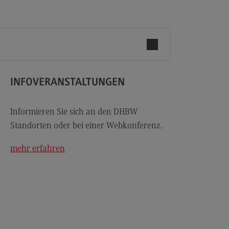
les and Negotiation
dulangebot
rufsperspektiven
ntakt
ale Arbeit in der
INFOVERANSTALTUNGEN
ationsgesellschaft
iale Arbeit in der
grationsgesellschaft
Informieren Sie sich an den DHBW
Standorten oder bei einer Webkonferenz.
dulangebot
rufsperspektiven
mehr erfahren
ntakt
ply Chain Management, Logistics,
duction
pply Chain Management, Logistics,
oduction