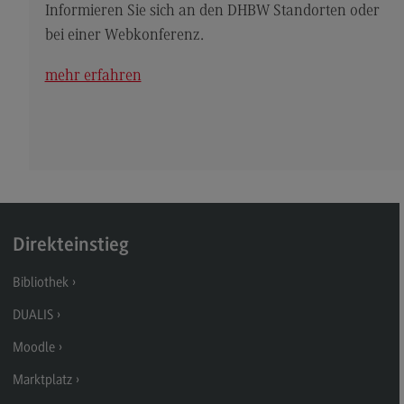
Kontakt
Informieren Sie sich an den DHBW Standorten oder
bei einer Webkonferenz.
Elektrotechnik und Informationstechnik
Elektrotechnik und Informationstechnik
mehr erfahren
Profil-O-Mat Elektrotechnik und
Informationstechnik
(External link)
Rahmenbedingungen
Modulangebot
Berufsperspektiven
Direkteinstieg
Kontakt
Bibliothek
Entrepreneurship
DUALIS
Entrepreneurship
Moodle
Modulangebot
Marktplatz
Berufsperspektiven