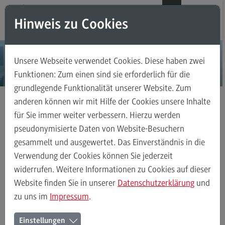
Direkt zum Inhalt
Direkt zum Hauptmenu
Direkt zum Footer
DE
EN
Hinweis zu Cookies
Modul-O-Mat
Suchen
Unsere Webseite verwendet Cookies. Diese haben zwei
Masterstudiengänge
Funktionen: Zum einen sind sie erforderlich für die
grundlegende Funktionalität unserer Website. Zum
Accounting, Controlling, Taxation
anderen können wir mit Hilfe der Cookies unsere Inhalte
Accounting, Controlling, Taxation
für Sie immer weiter verbessern. Hierzu werden
Masterstudiengänge
Executive Engineering
Kontakt
Modulangebot
pseudonymisierte Daten von Website-Besuchern
gesammelt und ausgewertet. Das Einverständnis in die
Berufsperspektiven
Verwendung der Cookies können Sie jederzeit
Kontakt
Executive Engineering
Modulangebot
Besonderheiten und Highli
widerrufen. Weitere Informationen zu Cookies auf dieser
Advanced Practice in Healthcare
Website finden Sie in unserer
Datenschutzerklärung
und
zu uns im
Impressum
.
Advanced Practice in Healthcare
Ihr Kontakt zum Master
Rahmenbedingungen
Einstellungen