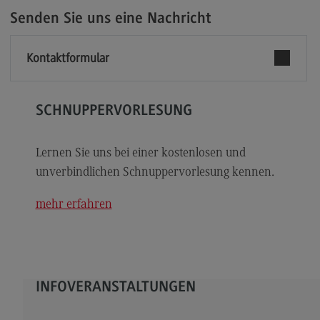
Modulangebot
Senden Sie uns eine Nachricht
Berufsperspektiven
Kontaktformular
Kontakt
Digital Business Management
SCHNUPPERVORLESUNG
Digital Business Management
Modulangebot
Lernen Sie uns bei einer kostenlosen und
Berufsperspektiven
unverbindlichen Schnuppervorlesung kennen.
Kontakt
mehr erfahren
Digitalisierung in der Sozialen Arbeit
Digitalisierung in der Sozialen Arbeit
Modulangebot
INFOVERANSTALTUNGEN
Berufsperspektiven