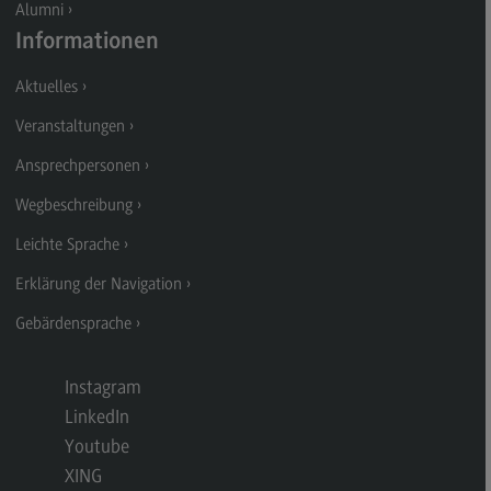
Alumni
Kontakt
Informationen
Executive Engineering
Aktuelles
Executive Engineering
Veranstaltungen
Modulangebot
Ansprechpersonen
Besonderheiten und Highlights
Wegbeschreibung
Berufsperspektiven
Leichte Sprache
Kontakt
Erklärung der Navigation
Finance
Gebärdensprache
Finance
Modulangebot
Instagram
Berufsperspektiven
LinkedIn
Kontakt
Youtube
XING
General Business Management