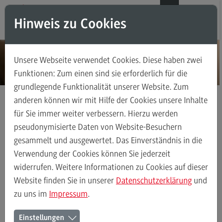
Direkt zum Inhalt
Direkt zum Hauptmenu
Direkt zum Footer
DE
EN
Hinweis zu Cookies
Modul-O-Mat
Suchen
Unsere Webseite verwendet Cookies. Diese haben zwei
Masterstudiengänge
Funktionen: Zum einen sind sie erforderlich für die
grundlegende Funktionalität unserer Website. Zum
Accounting, Controlling, Taxation
anderen können wir mit Hilfe der Cookies unsere Inhalte
Accounting, Controlling, Taxation
für Sie immer weiter verbessern. Hierzu werden
Fachübergreifende Kompetenzen
Modulangebot
pseudonymisierte Daten von Website-Besuchern
gesammelt und ausgewertet. Das Einverständnis in die
Berufsperspektiven
Verwendung der Cookies können Sie jederzeit
Kontakt
Pilotprojekt gyde
Audiothek
Seminarangebot (PDF)
Forsc
widerrufen. Weitere Informationen zu Cookies auf dieser
(External link)
(Exter
Advanced Practice in Healthcare
Website finden Sie in unserer
Datenschutzerklärung
und
zu uns im
Impressum
.
Advanced Practice in Healthcare
Rahmenbedingungen
Einstellungen