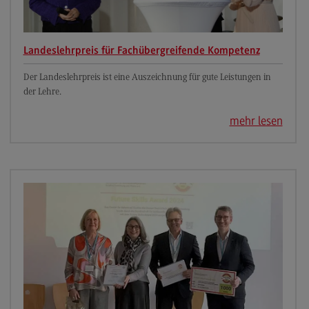
Kontakt
Landeslehrpreis für Fachübergreifende Kompetenz
Eckdaten Studium
Der Landeslehrpreis ist eine Auszeichnung für gute Leistungen in
Aufbau und Struktur
der Lehre.
Zulassung
mehr lesen
Bewerbung
Studiengebühren
Satzungen
FAQ
Arbeitgeber-Vorteile
Dualer Partner werden