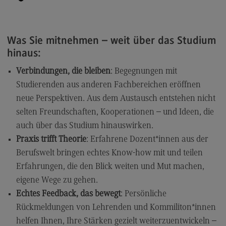
Kontakt
Supply Chain Management, Logistics, Production
Was Sie mitnehmen – weit über das Studium
Supply Chain Management, Logistics,
hinaus:
Production
Verbindungen, die bleiben
: Begegnungen mit
Modulangebot
Studierenden aus anderen Fachbereichen eröffnen
Berufsperspektiven
neue Perspektiven. Aus dem Austausch entstehen nicht
Kontakt
selten Freundschaften, Kooperationen – und Ideen, die
auch über das Studium hinauswirken.
Transkulturelle Traumapädagogik
Praxis trifft Theorie
: Erfahrene Dozent*innen aus der
Transkulturelle Traumapädagogik
Berufswelt bringen echtes Know-how mit und teilen
Modulangebot
Erfahrungen, die den Blick weiten und Mut machen,
eigene Wege zu gehen.
Kontakt
Echtes Feedback, das bewegt
: Persönliche
Wirtschaftsinformatik
Rückmeldungen von Lehrenden und Kommiliton*innen
Wirtschaftsinformatik
helfen Ihnen, Ihre Stärken gezielt weiterzuentwickeln –