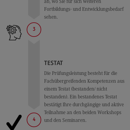
Rechnungswesen Steuern Wirtschaftsrecht
ab, wo Sie für sich weiteren
Fortbildungs- und Entwicklungsbedarf
Modulangebot
sehen.
Berufsperspektiven
3
Kontakt
Sales and Negotiation
Sales and Negotiation
TESTAT
Modulangebot
Die Prüfungsleistung besteht für die
Berufsperspektiven
Fachübergreifenden Kompetenzen aus
Kontakt
einem Testat (bestanden/ nicht
Soziale Arbeit in der Migrationsgesellschaft
bestanden). Ein bestandenes Testat
bestätigt Ihre durchgängige und aktive
Soziale Arbeit in der Migrationsgesellschaft
Teilnahme an den beiden Workshops
Modulangebot
4
und den Seminaren.
Berufsperspektiven