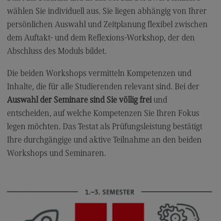
wählen Sie individuell aus. Sie liegen abhängig von Ihrer
General Business Management
persönlichen Auswahl und Zeitplanung flexibel zwischen
Modulangebot
dem Auftakt- und dem Reflexions-Workshop, der den
Berufsperspektiven
Abschluss des Moduls bildet.
Kontakt
Die beiden Workshops vermitteln Kompetenzen und
Governance Sozialer Arbeit
Inhalte, die für alle Studierenden relevant sind. Bei der
Auswahl der Seminare sind Sie völlig frei
und
Governance Sozialer Arbeit
entscheiden, auf welche Kompetenzen Sie Ihren Fokus
Modulangebot
legen möchten. Das Testat als Prüfungsleistung bestätigt
Berufsperspektiven
Ihre durchgängige und aktive Teilnahme an den beiden
Workshops und Seminaren.
Kontakt
Informatik
Informatik
Profil-O-Mat Informatik
(External link)