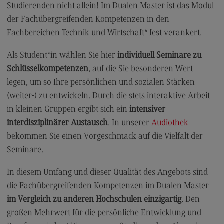
Studierenden nicht allein! Im Dualen Master ist das Modul
Modulangebot
der Fachübergreifenden Kompetenzen in den
Berufsperspektiven
Fachbereichen Technik und Wirtschaft* fest verankert.
Kontakt
Als Student*in wählen Sie hier
individuell Seminare zu
Digital Business Management
Schlüsselkompetenzen
, auf die Sie besonderen Wert
legen, um so Ihre persönlichen und sozialen Stärken
Digital Business Management
(weiter-) zu entwickeln. Durch die stets interaktive Arbeit
Modulangebot
in kleinen Gruppen ergibt sich ein
intensiver
Berufsperspektiven
interdisziplinärer Austausch
. In unserer
Audiothek
bekommen Sie einen Vorgeschmack auf die Vielfalt der
Kontakt
Seminare.
Digitalisierung in der Sozialen Arbeit
In diesem Umfang und dieser Qualität des Angebots sind
Digitalisierung in der Sozialen Arbeit
die Fachübergreifenden Kompetenzen im Dualen Master
Modulangebot
im Vergleich zu anderen Hochschulen einzigartig
. Den
Berufsperspektiven
großen Mehrwert für die persönliche Entwicklung und