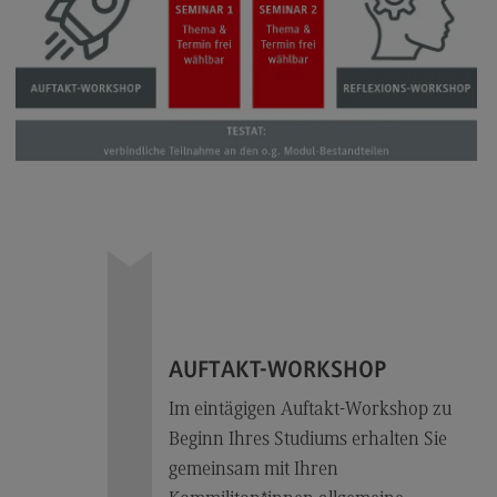
Rahmenbedingungen
Modulangebot
Berufsperspektiven
Kontakt
Integrated Engineering
Integrated Engineering
Rahmenbedingungen
Modulangebot
Berufsperspektiven
AUFTAKT-WORKSHOP
Kontakt
Im eintägigen
Auftakt-Workshop zu
Intensive Care
Beginn Ihres Studiums erhalten Sie
Intensive Care
gemeinsam mit Ihren
Modulangebot