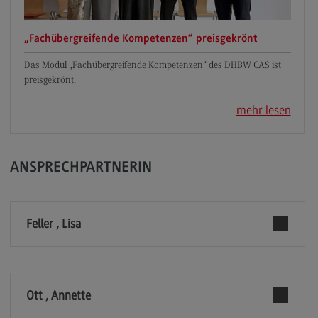
Personal finden
Personal entwickeln
„Fachübergreifende Kompetenzen“ preisgekrönt
Personal binden
Das Modul „Fachübergreifende Kompetenzen“ des DHBW CAS ist
preisgekrönt.
Business Hacks
mehr lesen
Newsletter für Duale Partner
FAQ
ANSPRECHPARTNERIN
Die Hochschule
Feller , Lisa
Über uns
Über uns
European University
(External link)
Ott , Annette
International Office