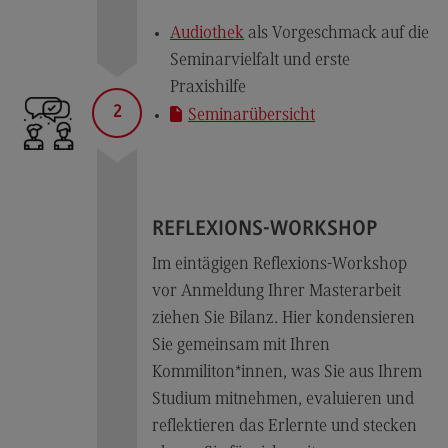
Personalmanagement und
Wirtschaftspsychologie
Audiothek
als Vorgeschmack auf die
Personalmanagement und
Seminarvielfalt und erste
Wirtschaftspsychologie
Praxishilfe
Modulangebot
2
Seminarübersicht
Berufsperspektiven
Kontakt
Planung und Koordination in der Sozialen Arbeit
REFLEXIONS-WORKSHOP
Planung und Koordination in der Sozialen
Im eintägigen Reflexions-Workshop
Arbeit
vor Anmeldung Ihrer Masterarbeit
Modulangebot
ziehen Sie Bilanz. Hier kondensieren
Berufsperspektiven
Sie gemeinsam mit Ihren
Kommiliton*innen, was Sie aus Ihrem
Kontakt
Studium mitnehmen, evaluieren und
Rechnungswesen Steuern Wirtschaftsrecht
reflektieren das Erlernte und stecken