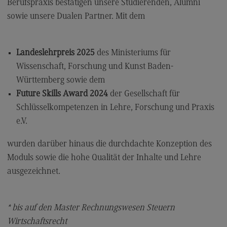
Berufspraxis bestätigen unsere Studierenden, Alumni
Kontakt
sowie unsere Dualen Partner. Mit dem
Elektrotechnik und Informationstechnik
Elektrotechnik und Informationstechnik
Landeslehrpreis 2025
des Ministeriums für
Profil-O-Mat Elektrotechnik und
Wissenschaft, Forschung und Kunst Baden-
Informationstechnik
(External link)
Württemberg sowie dem
Rahmenbedingungen
Future Skills Award 2024
der Gesellschaft für
Modulangebot
Schlüsselkompetenzen in Lehre, Forschung und Praxis
e.V.
Berufsperspektiven
Kontakt
wurden darüber hinaus die durchdachte Konzeption des
Moduls sowie die hohe Qualität der Inhalte und Lehre
Entrepreneurship
ausgezeichnet.
Entrepreneurship
Modulangebot
* bis auf den Master Rechnungswesen Steuern
Berufsperspektiven
Wirtschaftsrecht