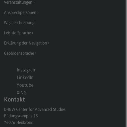
Spitzensport-Stipendium
Veranstaltungen
Nachhaltige Hochschule
Ansprechpersonen
Nachhaltige Hochschule
Wegbeschreibung
Energie- und Klimaschutzkonzept an der DHBW
Leichte Sprache
Nachhaltigkeit am Bildungscampus
Erklärung der Navigation
Nachhaltigkeit Stadt Heilbronn
Gebärdensprache
Ideenbox Nachhaltigkeit
Instagram
Qualitätsmanagement
LinkedIn
Qualitätsmanagement
Youtube
Lehre am DHBW CAS
XING
Kontakt
Alumni
DHBW Center for Advanced Studies
Alumni
Bildungscampus 13
74076
Heilbronn
Erfahrung weitergeben