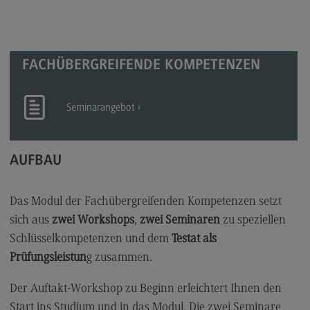
Kontakt
Executive Engineering
Executive Engineering
FACHÜBERGREIFENDE KOMPETENZEN
Modulangebot
Besonderheiten und Highlights
Seminarangebot
Berufsperspektiven
Kontakt
AUFBAU
Finance
Das Modul der Fachübergreifenden Kompetenzen setzt
Finance
sich aus
zwei Workshops
,
zwei Seminaren
zu speziellen
Modulangebot
Schlüsselkompetenzen und dem
Testat als
Berufsperspektiven
Prüfungsleistun
g zusammen.
Kontakt
Der Auftakt-Workshop zu Beginn erleichtert Ihnen den
General Business Management
Start ins Studium und in das Modul. Die zwei Seminare