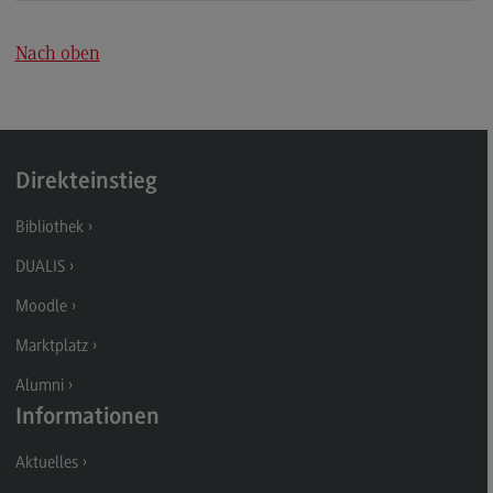
International Office
Nach oben
EU4Dual
Exkursionen und Studienreisen
Erasmus+
Englischsprachiger MBA
Direkteinstieg
Kontakt
Bibliothek
Interessensvertretungen
DUALIS
Interessensvertretungen
Moodle
Familiengerechte Hochschule
Marktplatz
Chancengleichheit
Alumni
Schwerbehindertenvertretung
Informationen
DHBW CAS-Rat
Aktuelles