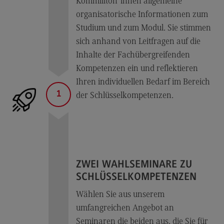
Kommiliton*innen allgemeine
organisatorische Informationen zum
Berufsperspektiven
Studium und zum Modul. Sie stimmen
Kontakt
sich anhand von Leitfragen auf die
Marketing and Business Psychology
Inhalte der Fachübergreifenden
Kompetenzen ein und reflektieren
Marketing and Business Psychology
Ihren individuellen Bedarf im Bereich
Modulangebot
1
der Schlüsselkompetenzen.
Berufsperspektiven
Kontakt
Maschinenbau
Maschinenbau
ZWEI WAHLSEMINARE ZU
SCHLÜSSELKOMPETENZEN
Profil-O-Mat Maschinenbau
(External link)
Wählen Sie aus unserem
Rahmenbedingungen
umfangreichen Angebot an
Modulangebot
Seminaren die beiden aus, die Sie für