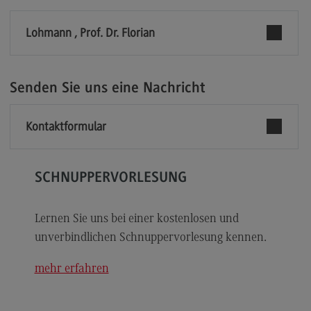
Modulangebot
Lohmann , Prof. Dr. Florian
Berufsperspektiven
Kontakt
Senden Sie uns eine Nachricht
Digital Business Management
Digital Business Management
Kontaktformular
Modulangebot
Berufsperspektiven
SCHNUPPERVORLESUNG
Kontakt
Digitalisierung in der Sozialen Arbeit
Lernen Sie uns bei einer kostenlosen und
unverbindlichen Schnuppervorlesung kennen.
Digitalisierung in der Sozialen Arbeit
Modulangebot
mehr erfahren
Berufsperspektiven