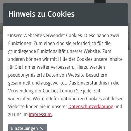
Direkt zum Inhalt
Direkt zum Hauptmenu
Direkt zum Footer
DE
EN
Hinweis zu Cookies
Modul-O-Mat
Suchen
Unsere Webseite verwendet Cookies. Diese haben zwei
Masterstudiengänge
Funktionen: Zum einen sind sie erforderlich für die
grundlegende Funktionalität unserer Website. Zum
Accounting, Controlling, Taxation
anderen können wir mit Hilfe der Cookies unsere Inhalte
Accounting, Controlling, Taxation
für Sie immer weiter verbessern. Hierzu werden
Masterstudiengänge
Finance
Kontakt
Modulangebot
pseudonymisierte Daten von Website-Besuchern
gesammelt und ausgewertet. Das Einverständnis in die
Berufsperspektiven
Verwendung der Cookies können Sie jederzeit
Kontakt
Finance
Modulangebot
Berufsperspektiven
Kontakt
widerrufen. Weitere Informationen zu Cookies auf dieser
Advanced Practice in Healthcare
Website finden Sie in unserer
Datenschutzerklärung
und
zu uns im
Impressum
.
Advanced Practice in Healthcare
Ihr Kontakt zum Master
Rahmenbedingungen
Einstellungen