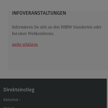
Kontakt
Elektrotechnik und Informationstechnik
INFOVERANSTALTUNGEN
Elektrotechnik und Informationstechnik
Informieren Sie sich an den DHBW Standorten oder
Profil-O-Mat Elektrotechnik und
Informationstechnik
bei einer Webkonferenz.
(External link)
Rahmenbedingungen
mehr erfahren
Modulangebot
Berufsperspektiven
Kontakt
Entrepreneurship
Entrepreneurship
Direkteinstieg
Modulangebot
Bibliothek
Berufsperspektiven