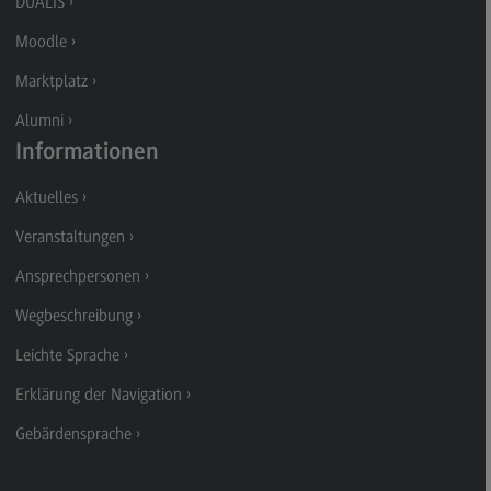
DUALIS
Kontakt
Moodle
Executive Engineering
Marktplatz
Executive Engineering
Alumni
Modulangebot
Informationen
Besonderheiten und Highlights
Aktuelles
Berufsperspektiven
Veranstaltungen
Kontakt
Ansprechpersonen
Finance
Wegbeschreibung
Finance
Leichte Sprache
Modulangebot
Erklärung der Navigation
Berufsperspektiven
Gebärdensprache
Kontakt
General Business Management