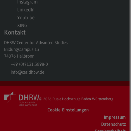
Instagram
General Business Management
LinkedIn
Youtube
Modulangebot
XING
Berufsperspektiven
Kontakt
Kontakt
DHBW Center for Advanced Studies
Bildungscampus 13
Governance Sozialer Arbeit
74076
Heilbronn
Governance Sozialer Arbeit
+49 (0)7131.3898-0
Modulangebot
info
@cas.dhbw.de
Berufsperspektiven
Kontakt
© 2026
Duale Hochschule Baden-Württemberg
Informatik
Cookie-Einstellungen
Informatik
Impressum
Profil-O-Mat Informatik
Datenschutz
(External link)