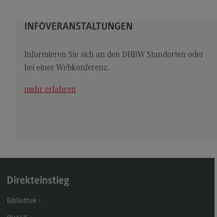
Kontakt
Elektrotechnik und Informationstechnik
INFOVERANSTALTUNGEN
Elektrotechnik und Informationstechnik
Informieren Sie sich an den DHBW Standorten oder
Profil-O-Mat Elektrotechnik und
Informationstechnik
bei einer Webkonferenz.
(External link)
Rahmenbedingungen
mehr erfahren
Modulangebot
Berufsperspektiven
Kontakt
Entrepreneurship
Entrepreneurship
Direkteinstieg
Modulangebot
Bibliothek
Berufsperspektiven