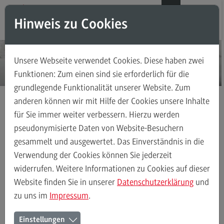
Direkt zum Inhalt
Direkt zum Hauptmenu
Direkt zum Footer
DE
EN
Hinweis zu Cookies
Modul-O-Mat
Suchen
Unsere Webseite verwendet Cookies. Diese haben zwei
Masterstudiengänge
Funktionen: Zum einen sind sie erforderlich für die
grundlegende Funktionalität unserer Website. Zum
Accounting, Controlling, Taxation
anderen können wir mit Hilfe der Cookies unsere Inhalte
Accounting, Controlling, Taxation
für Sie immer weiter verbessern. Hierzu werden
Masterstudiengänge
Finance
Kontakt
Modulangebot
pseudonymisierte Daten von Website-Besuchern
gesammelt und ausgewertet. Das Einverständnis in die
Berufsperspektiven
Verwendung der Cookies können Sie jederzeit
Kontakt
Finance
Modulangebot
Berufsperspektiven
Kontakt
widerrufen. Weitere Informationen zu Cookies auf dieser
Advanced Practice in Healthcare
Website finden Sie in unserer
Datenschutzerklärung
und
zu uns im
Impressum
.
Advanced Practice in Healthcare
Ihr Kontakt zum Master
Rahmenbedingungen
Einstellungen