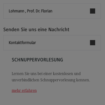
Modulangebot
Lohmann , Prof. Dr. Florian
Berufsperspektiven
Kontakt
Senden Sie uns eine Nachricht
Digital Business Management
Digital Business Management
Kontaktformular
Modulangebot
Berufsperspektiven
SCHNUPPERVORLESUNG
Kontakt
Digitalisierung in der Sozialen Arbeit
Lernen Sie uns bei einer kostenlosen und
unverbindlichen Schnuppervorlesung kennen.
Digitalisierung in der Sozialen Arbeit
Modulangebot
mehr erfahren
Berufsperspektiven