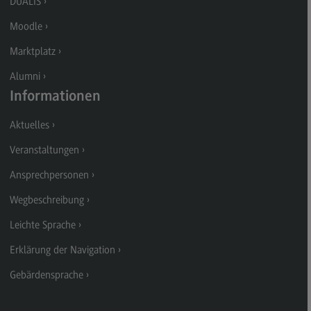
DUALIS
Kontakt
Moodle
Executive Engineering
Marktplatz
Executive Engineering
Alumni
Modulangebot
Informationen
Besonderheiten und Highlights
Aktuelles
Berufsperspektiven
Veranstaltungen
Kontakt
Ansprechpersonen
Finance
Wegbeschreibung
Finance
Leichte Sprache
Modulangebot
Erklärung der Navigation
Berufsperspektiven
Gebärdensprache
Kontakt
General Business Management