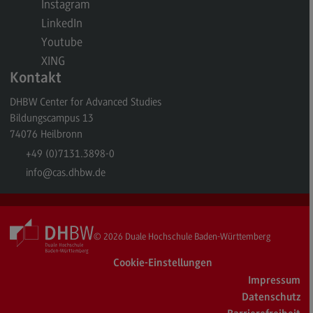
Instagram
General Business Management
LinkedIn
Youtube
Modulangebot
XING
Berufsperspektiven
Kontakt
Kontakt
DHBW Center for Advanced Studies
Bildungscampus 13
Governance Sozialer Arbeit
74076
Heilbronn
Governance Sozialer Arbeit
+49 (0)7131.3898-0
Modulangebot
info
@cas.dhbw.de
Berufsperspektiven
Kontakt
© 2026
Duale Hochschule Baden-Württemberg
Informatik
Cookie-Einstellungen
Informatik
Impressum
Profil-O-Mat Informatik
Datenschutz
(External link)