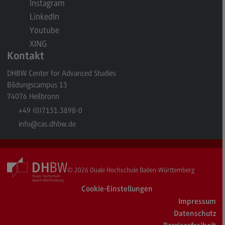
Instagram
General Business Management
LinkedIn
Youtube
Modulangebot
XING
Berufsperspektiven
Kontakt
Kontakt
DHBW Center for Advanced Studies
Bildungscampus 13
Governance Sozialer Arbeit
74076
Heilbronn
Governance Sozialer Arbeit
+49 (0)7131.3898-0
Modulangebot
info
@cas.dhbw.de
Berufsperspektiven
Kontakt
© 2026
Duale Hochschule Baden-Württemberg
Informatik
Cookie-Einstellungen
Informatik
Impressum
Profil-O-Mat Informatik
Datenschutz
(External link)