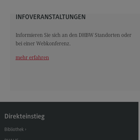
Kontakt
Elektrotechnik und Informationstechnik
INFOVERANSTALTUNGEN
Elektrotechnik und Informationstechnik
Informieren Sie sich an den DHBW Standorten oder
Profil-O-Mat Elektrotechnik und
Informationstechnik
bei einer Webkonferenz.
(External link)
Rahmenbedingungen
mehr erfahren
Modulangebot
Berufsperspektiven
Kontakt
Entrepreneurship
Entrepreneurship
Direkteinstieg
Modulangebot
Bibliothek
Berufsperspektiven