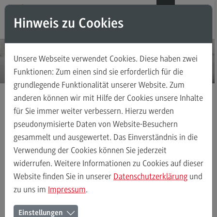
Direkt zum Inhalt
Direkt zum Hauptmenu
Direkt zum Footer
DE
EN
Hinweis zu Cookies
Modul-O-Mat
Suchen
Unsere Webseite verwendet Cookies. Diese haben zwei
Masterstudiengänge
Funktionen: Zum einen sind sie erforderlich für die
grundlegende Funktionalität unserer Website. Zum
Accounting, Controlling, Taxation
anderen können wir mit Hilfe der Cookies unsere Inhalte
Accounting, Controlling, Taxation
für Sie immer weiter verbessern. Hierzu werden
Masterstudiengänge
Finance
Kontakt
Modulangebot
pseudonymisierte Daten von Website-Besuchern
gesammelt und ausgewertet. Das Einverständnis in die
Berufsperspektiven
Verwendung der Cookies können Sie jederzeit
Kontakt
Finance
Modulangebot
Berufsperspektiven
Kontakt
widerrufen. Weitere Informationen zu Cookies auf dieser
Advanced Practice in Healthcare
Website finden Sie in unserer
Datenschutzerklärung
und
zu uns im
Impressum
.
Advanced Practice in Healthcare
Ihr Kontakt zum Master
Rahmenbedingungen
Einstellungen