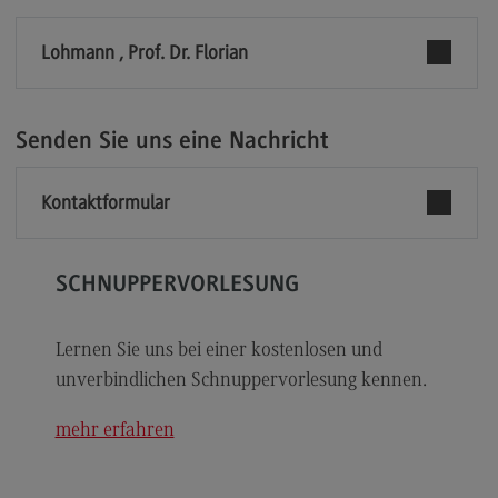
Modulangebot
Lohmann , Prof. Dr. Florian
Berufsperspektiven
Kontakt
Senden Sie uns eine Nachricht
Digital Business Management
Digital Business Management
Kontaktformular
Modulangebot
Berufsperspektiven
SCHNUPPERVORLESUNG
Kontakt
Digitalisierung in der Sozialen Arbeit
Lernen Sie uns bei einer kostenlosen und
unverbindlichen Schnuppervorlesung kennen.
Digitalisierung in der Sozialen Arbeit
Modulangebot
mehr erfahren
Berufsperspektiven