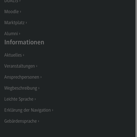
DUALIS
Kontakt
Moodle
Executive Engineering
Marktplatz
Executive Engineering
Alumni
Modulangebot
Informationen
Besonderheiten und Highlights
Aktuelles
Berufsperspektiven
Veranstaltungen
Kontakt
Ansprechpersonen
Finance
Wegbeschreibung
Finance
Leichte Sprache
Modulangebot
Erklärung der Navigation
Berufsperspektiven
Gebärdensprache
Kontakt
General Business Management