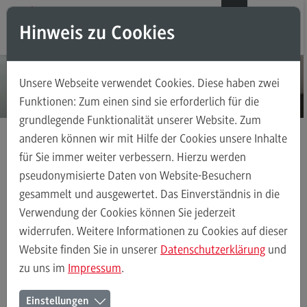
Direkt zum Inhalt
Direkt zum Hauptmenu
Direkt zum Footer
DE
EN
Hinweis zu Cookies
Modul-O-Mat
Suchen
Unsere Webseite verwendet Cookies. Diese haben zwei
Masterstudiengänge
Funktionen: Zum einen sind sie erforderlich für die
grundlegende Funktionalität unserer Website. Zum
Accounting, Controlling, Taxation
anderen können wir mit Hilfe der Cookies unsere Inhalte
Accounting, Controlling, Taxation
für Sie immer weiter verbessern. Hierzu werden
Masterstudiengänge
General Business Management
Kontakt
Modulangebot
pseudonymisierte Daten von Website-Besuchern
gesammelt und ausgewertet. Das Einverständnis in die
Berufsperspektiven
Verwendung der Cookies können Sie jederzeit
Kontakt
General Business Management
Modulangebot
Berufsperspektiv
widerrufen. Weitere Informationen zu Cookies auf dieser
Advanced Practice in Healthcare
Website finden Sie in unserer
Datenschutzerklärung
und
zu uns im
Impressum
.
Advanced Practice in Healthcare
Ihr Kontakt zum Master
Rahmenbedingungen
Einstellungen