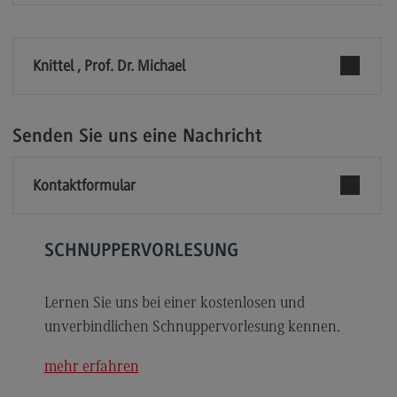
Modulangebot
Berufsperspektiven
Knittel , Prof. Dr. Michael
Kontakt
Digital Business Management
Senden Sie uns eine Nachricht
Digital Business Management
Modulangebot
Kontaktformular
Berufsperspektiven
Kontakt
SCHNUPPERVORLESUNG
Digitalisierung in der Sozialen Arbeit
Lernen Sie uns bei einer kostenlosen und
Digitalisierung in der Sozialen Arbeit
unverbindlichen Schnuppervorlesung kennen.
Modulangebot
mehr erfahren
Berufsperspektiven