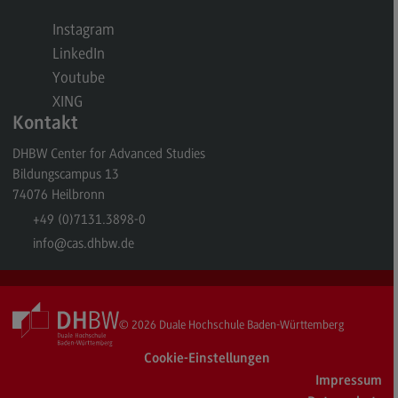
General Business Management
Instagram
LinkedIn
Modulangebot
Youtube
Berufsperspektiven
XING
Kontakt
Kontakt
DHBW Center for Advanced Studies
Governance Sozialer Arbeit
Bildungscampus 13
Governance Sozialer Arbeit
74076
Heilbronn
Modulangebot
+49 (0)7131.3898-0
info
@cas.dhbw.de
Berufsperspektiven
Kontakt
Informatik
© 2026
Duale Hochschule Baden-Württemberg
Informatik
Cookie-Einstellungen
Profil-O-Mat Informatik
Impressum
(External link)