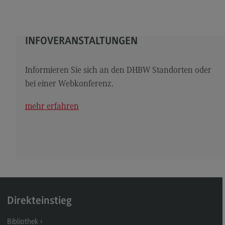
Kontakt
Elektrotechnik und Informationstechnik
Elektrotechnik und Informationstechnik
INFOVERANSTALTUNGEN
Profil-O-Mat Elektrotechnik und
Informationstechnik
Informieren Sie sich an den DHBW Standorten oder
(External link)
bei einer Webkonferenz.
Rahmenbedingungen
Modulangebot
mehr erfahren
Berufsperspektiven
Kontakt
Entrepreneurship
Entrepreneurship
Modulangebot
Direkteinstieg
Berufsperspektiven
Bibliothek