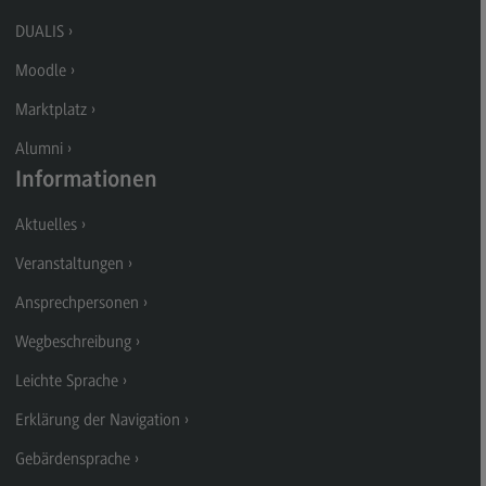
Kontakt
DUALIS
Executive Engineering
Moodle
Executive Engineering
Marktplatz
Modulangebot
Alumni
Besonderheiten und Highlights
Informationen
Berufsperspektiven
Aktuelles
Kontakt
Veranstaltungen
Finance
Ansprechpersonen
Finance
Wegbeschreibung
Modulangebot
Leichte Sprache
Berufsperspektiven
Erklärung der Navigation
Kontakt
Gebärdensprache
General Business Management