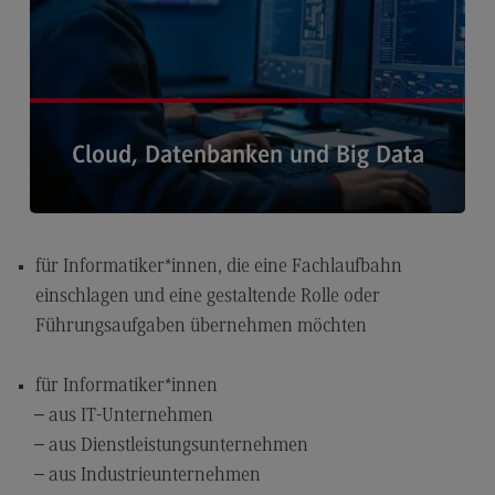
Berufsperspektiven
Kontakt
Marketing and Business Psychology
Cloud, Datenbanken und Big Data
Marketing and Business Psychology
Modulangebot
Berufsperspektiven
Hier erhalten Sie alle Informationen zum Schwerpunkt ›
für Informatiker*innen, die eine Fachlaufbahn
Kontakt
einschlagen und eine gestaltende Rolle oder
Maschinenbau
Führungsaufgaben übernehmen möchten
Maschinenbau
für Informatiker*innen
Profil-O-Mat Maschinenbau
(External link)
aus IT-Unternehmen
Rahmenbedingungen
aus Dienstleistungsunternehmen
Modulangebot
aus Industrieunternehmen