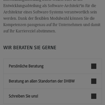
Entwicklungsabteilung als Software-Architekt*in für die
EU4Dual
Architektur eines Software-Systems verantwortlich sein
Exkursionen und Studienreisen
werden. Dank der flexiblen Modulwahl können Sie die
Erasmus+
Kompetenzen passgenau auf Ihr Unternehmen und damit
auf Ihr Karriereziel abstimmen.
Englischsprachiger MBA
Kontakt
WIR BERATEN SIE GERNE
Interessensvertretungen
Interessensvertretungen
Persönliche Beratung
Familiengerechte Hochschule
Chancengleichheit
Beratung an allen Standorten der DHBW
Schwerbehindertenvertretung
DHBW CAS-Rat
Schreiben Sie uns!
Spitzensport-Stipendium