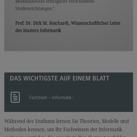
Kontakt
Modulauswahl ermöglicht verschiedene
Studienrichtungen.“
Supply Chain Management, Logistics, Production
Supply Chain Management, Logistics,
Prof. Dr. Dirk M. Reichardt, Wissenschaftlicher Leiter
Production
des Masters Informatik
Modulangebot
Berufsperspektiven
Kontakt
Transkulturelle Traumapädagogik
DAS WICHTIGSTE AUF EINEM BLATT
Transkulturelle Traumapädagogik
Modulangebot
Factsheet – Informatik
Kontakt
Wirtschaftsinformatik
Während des Studiums lernen Sie Theorien, Modelle und
Wirtschaftsinformatik
Methoden kennen, um Ihr Fachwissen der Informatik