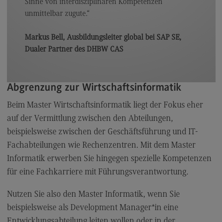
Personal finden
Sinne von interdisziplinären Kompetenzen
unmittelbar zugute.“
Personal entwickeln
Personal binden
Markus Bell, Ausbildungsleiter global bei SAP SE,
Dualer Partner des DHBW CAS
Business Hacks
Newsletter für Duale Partner
Abgrenzung zur Wirtschaftsinformatik
FAQ
Beim Master Wirtschaftsinformatik liegt der Fokus eher
auf der Vermittlung zwischen den Abteilungen,
Die Hochschule
beispielsweise zwischen der Geschäftsführung und IT-
Fachabteilungen wie Rechenzentren. Mit dem Master
Über uns
Informatik erwerben Sie hingegen spezielle Kompetenzen
Über uns
für eine Fachkarriere mit Führungsverantwortung.
European University
(External link)
Nutzen Sie also den Master Informatik, wenn Sie
International Office
beispielsweise als Development Manager*in eine
International Office
Entwicklungsabteilung leiten wollen oder in der