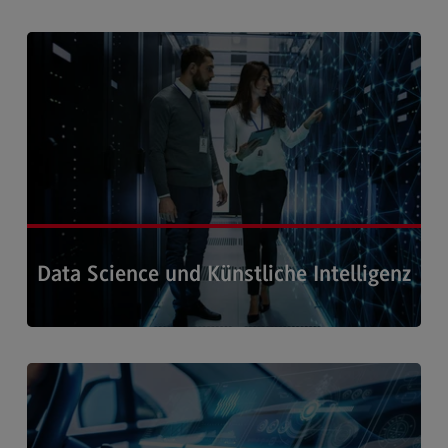
Kontakt
Elektrotechnik und Informationstechnik
Elektrotechnik und Informationstechnik
Profil-O-Mat Elektrotechnik und
Informationstechnik
(External link)
Rahmenbedingungen
Modulangebot
Berufsperspektiven
Data Science und Künstliche Intelligenz
Kontakt
Entrepreneurship
Entrepreneurship
Hier erhalten Sie alle Informationen zum Schwerpunkt ›
Modulangebot
Berufsperspektiven