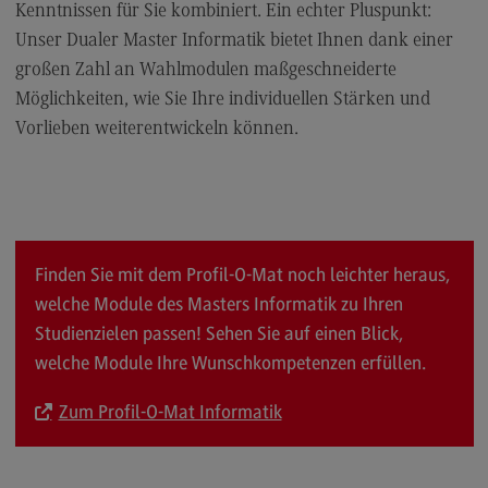
Kenntnissen für Sie kombiniert. Ein echter Pluspunkt:
Modulangebot
Unser Dualer Master Informatik bietet Ihnen dank einer
Berufsperspektiven
großen Zahl an Wahlmodulen maßgeschneiderte
Möglichkeiten, wie Sie Ihre individuellen Stärken und
Kontakt
Vorlieben weiterentwickeln können.
Digital Business Management
Digital Business Management
Modulangebot
Berufsperspektiven
Finden Sie mit dem Profil-O-Mat noch leichter heraus,
Kontakt
welche Module des Masters Informatik zu Ihren
Studienzielen passen! Sehen Sie auf einen Blick,
Digitalisierung in der Sozialen Arbeit
welche Module Ihre Wunschkompetenzen erfüllen.
Digitalisierung in der Sozialen Arbeit
Zum Profil-O-Mat Informatik
Modulangebot
Berufsperspektiven