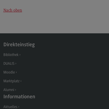
Nachhaltige Hochschule
Nach oben
Nachhaltige Hochschule
Energie- und Klimaschutzkonzept an der DHBW
Nachhaltigkeit am Bildungscampus
Nachhaltigkeit Stadt Heilbronn
Direkteinstieg
Ideenbox Nachhaltigkeit
Bibliothek
Qualitätsmanagement
DUALIS
Qualitätsmanagement
Moodle
Lehre am DHBW CAS
Marktplatz
Alumni
Alumni
Alumni
Informationen
Erfahrung weitergeben
Aktuelles