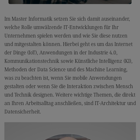
Personalmanagement und
Wirtschaftspsychologie
Informatik für Quereinsteiger*innen ›
Personalmanagement und
Im Master Informatik setzen Sie sich damit auseinander,
Wirtschaftspsychologie
welche Rolle umwälzende IT-Entwicklungen für Ihr
Modulangebot
Unternehmen spielen werden und wie Sie diese nutzen
und mitgestalten können. Hierbei geht es um das Internet
Berufsperspektiven
der Dinge (IoT), Anwendungen in der Industrie 4.0,
Kontakt
Kommunikationstechnik sowie Künstliche Intelligenz (KI),
Planung und Koordination in der Sozialen Arbeit
Methoden der Data Science und des Machine Learning,
was zu beachten ist, wenn Sie mobile Anwendungen
Planung und Koordination in der Sozialen Arbeit
gestalten oder wenn Sie die Interaktion zwischen Mensch
Modulangebot
und Technik designen. Weitere wichtige Themen, die direkt
Berufsperspektiven
an Ihren Arbeitsalltag anschließen, sind IT-Architektur und
Datensicherheit.
Kontakt
Rechnungswesen Steuern Wirtschaftsrecht
Rechnungswesen Steuern Wirtschaftsrecht