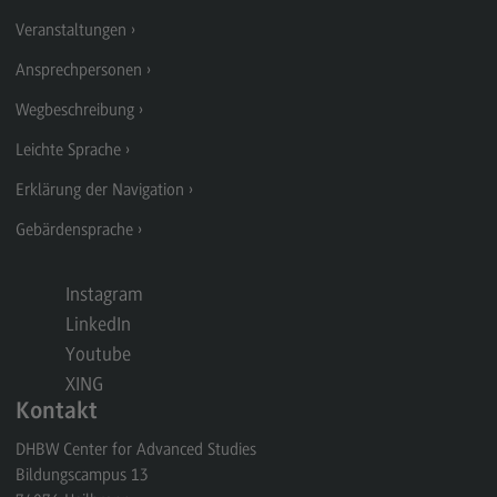
Veranstaltungen für Alumni
Veranstaltungen
Newsletter Alumni
Ansprechpersonen
Kontakt Alumni-Team
Wegbeschreibung
Pressearbeit
Leichte Sprache
Pressearbeit
Erklärung der Navigation
Medien für Presse
Gebärdensprache
News und Pressemitteilungen
Newsletter
Instagram
Stellenangebote
LinkedIn
(External link)
Youtube
Auftragsvergaben
XING
Kontakt
Einrichtungen
DHBW Center for Advanced Studies
Bildungscampus 13
Wissenschaftliche Weiterbildung