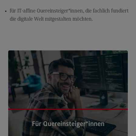
Berufsperspektiven
für IT-affine Quereinsteiger*innen, die fachlich fundiert
Kontakt
die digitale Welt mitgestalten möchten.
Master of Business Administration
Master of Business Administration
Modulangebot
Berufsperspektiven
Kontakt
Media and Data-driven Business
Media and Data-driven Business
Modulangebot
Berufsperspektiven
Für Quereinsteiger*innen
Kontakt