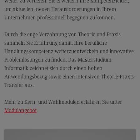
weiter zu vertiefen. Sie erweitern Ihre Kompetenzfelder,
Rahmenbedingungen
um aktuellen, neuen Herausforderungen in Ihrem
Modulangebot
Unternehmen professionell begegnen zu können.
Berufsperspektiven
Durch die enge Verzahnung von Theorie und Praxis
Located@Mannheim
sammeln Sie Erfahrung damit, Ihre berufliche
Kontakt
Handlungskompetenz weiterzuentwickeln und innovative
Wirtschaftsingenieurwesen
Problemlösungen zu finden. Das Masterstudium
Informatik zeichnet sich durch einen hohen
Wirtschaftsingenieurwesen
Anwendungsbezug sowie einen intensiven Theorie-Praxis-
Profil-O-Mat Wirtschaftsingenieurwesen
Transfer aus.
(External link)
Rahmenbedingungen
Mehr zu Kern- und Wahlmodulen erfahren Sie unter
Modulangebot
Modulangebot
.
Located@Heidenheim
Berufsperspektiven
Kontakt