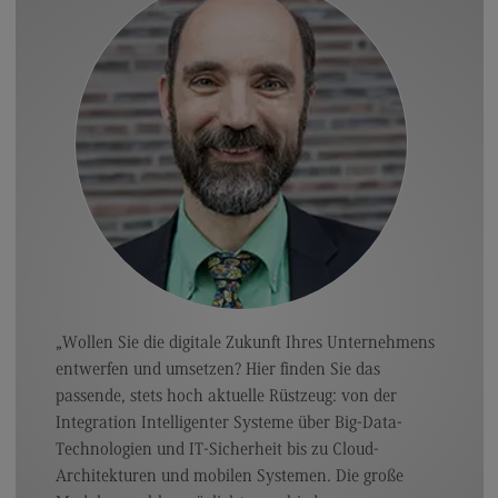
Modulangebot
Berufsperspektiven
Kontakt
Sales and Negotiation
Sales and Negotiation
Modulangebot
Berufsperspektiven
Kontakt
Soziale Arbeit in der Migrationsgesellschaft
„Wollen Sie die digitale Zukunft Ihres Unternehmens
entwerfen und umsetzen? Hier finden Sie das
Soziale Arbeit in der Migrationsgesellschaft
passende, stets hoch aktuelle Rüstzeug: von der
Modulangebot
Integration Intelligenter Systeme über Big-Data-
Technologien und IT-Sicherheit bis zu Cloud-
Berufsperspektiven
Architekturen und mobilen Systemen. Die große