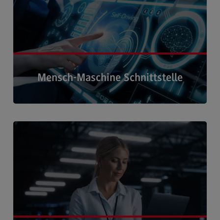
Kontakt
Executive Engineering
Executive Engineering
Modulangebot
Besonderheiten und Highlights
Mensch-Maschine Schnittstelle
Berufsperspektiven
Kontakt
Hier erhalten Sie alle Informationen zum Schwerpunkt ›
Finance
Finance
Modulangebot
Berufsperspektiven
Kontakt
General Business Management