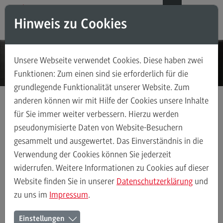
Direkt zum Inhalt
Direkt zum Hauptmenu
Direkt zum Footer
DE
EN
Hinweis zu Cookies
Modul-O-Mat
Suchen
Unsere Webseite verwendet Cookies. Diese haben zwei
Masterstudiengänge
Funktionen: Zum einen sind sie erforderlich für die
grundlegende Funktionalität unserer Website. Zum
Accounting, Controlling, Taxation
anderen können wir mit Hilfe der Cookies unsere Inhalte
Accounting, Controlling, Taxation
für Sie immer weiter verbessern. Hierzu werden
Masterstudiengänge
Informatik
Modulangebot
pseudonymisierte Daten von Website-Besuchern
gesammelt und ausgewertet. Das Einverständnis in die
Berufsperspektiven
Verwendung der Cookies können Sie jederzeit
Kontakt
Informatik
Profil-O-Mat Informatik
Rahmenbedingungen
widerrufen. Weitere Informationen zu Cookies auf dieser
(External link)
Advanced Practice in Healthcare
Website finden Sie in unserer
Datenschutzerklärung
und
zu uns im
Impressum
.
Advanced Practice in Healthcare
Master Informatik
Rahmenbedingungen
Einstellungen