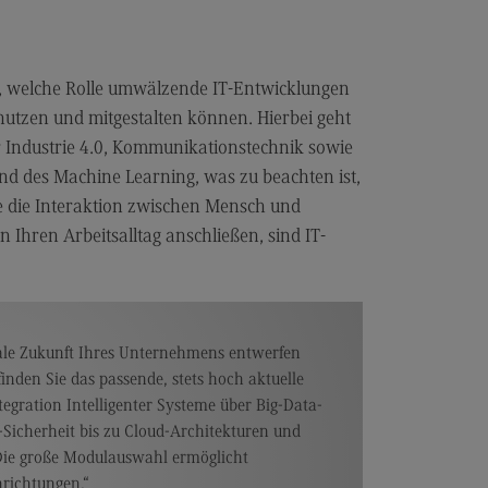
miliengerechte Hochschule
ancengleichheit
r, welche Rolle umwälzende IT-Entwicklungen
hwerbehindertenvertretung
nutzen und mitgestalten können. Hierbei geht
BW CAS-Rat
r Industrie 4.0, Kommunikationstechnik sowie
und des Machine Learning, was zu beachten ist,
itzensport-Stipendium
 die Interaktion zwischen Mensch und
hhaltige Hochschule
 Ihren Arbeitsalltag anschließen, sind IT-
chhaltige Hochschule
ergie- und Klimaschutzkonzept an
r DHBW
tale Zukunft Ihres Unternehmens entwerfen
chhaltigkeit am Bildungscampus
inden Sie das passende, stets hoch aktuelle
chhaltigkeit Stadt Heilbronn
tegration Intelligenter Systeme über Big-Data-
Sicherheit bis zu Cloud-Architekturen und
eenbox Nachhaltigkeit
Die große Modulauswahl ermöglicht
litätsmanagement
nrichtungen.“