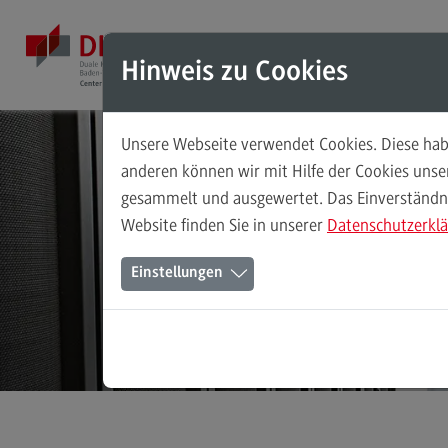
Direkt zum Inhalt
Direkt zum Hauptmenu
Direkt zum Footer
Mod
Hinweis zu Cookies
Unsere Webseite verwendet Cookies. Diese habe
Masterstudiengänge
anderen können wir mit Hilfe der Cookies uns
gesammelt und ausgewertet. Das Einverständnis
Accounting, Controlling, Taxation
Weit
Website finden Sie in unserer
Datenschutzerkl
Accounting, Controlling, Taxation
Einstellungen
Modulangebot
Berufsperspektiven
Kontakt
Advanced Practice in Healthcare
Advanced Practice in Healthcare