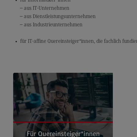
für Informatiker*innen
aus IT-Unternehmen
Dualer Partner werden
Übe
aus Dienstleistungsunternehmen
Personal finden
Üb
aus Industrieunternehmen
Personal entwickeln
Eu
(Ex
für IT-affine Quereinsteiger*innen, die fachlich fundie
Personal binden
Inte
Business Hacks
In
Newsletter für Duale Partner
EU
FAQ
Ex
Er
En
Ko
Int
In
Für Quereinsteiger*innen