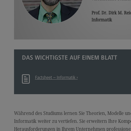
Qu
Prof. Dr. Dirk M. Rei
Le
Informatik
Alu
Al
Er
DAS WICHTIGSTE AUF EINEM BLATT
Ve
Ne
Factsheet – Informatik
Ko
Pres
Pr
Me
Während des Studiums lernen Sie Theorien, Modelle u
Informatik weiter zu vertiefen. Sie erweitern Ihre Komp
Ne
Herausforderungen in Ihrem Unternehmen professione