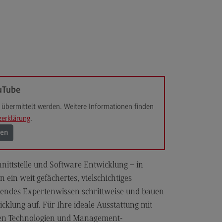
anung und Koordination in der
zialen Arbeit
dulangebot
rufsperspektiven
ntakt
uTube
hnungswesen Steuern
schaftsrecht
übermittelt werden. Weitere Informationen finden
zerklärung
.
chnungswesen Steuern
rtschaftsrecht
gen
dulangebot
hnittstelle und Software Entwicklung – in
rufsperspektiven
ein weit gefächertes, vielschichtiges
ntakt
hendes Expertenwissen schrittweise und bauen
s and Negotiation
icklung auf. Für Ihre ideale Ausstattung mit
euen Technologien und Management-