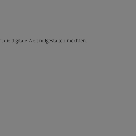
r uns
er uns
ropean University
ternal link)
rt die digitale Welt mitgestalten möchten.
rnational Office
ternational Office
4Dual
kursionen und Studienreisen
asmus+
glischsprachiger MBA
ntakt
eressensvertretungen
teressensvertretungen