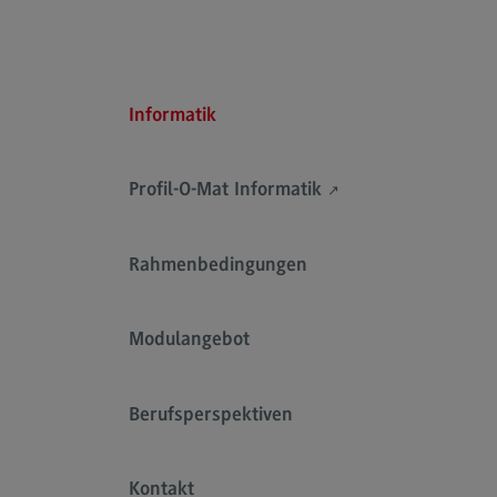
Rahmenbedingungen
Modulangebot
Kontakt
Informatik
Bauingenieurwesen
Bauingenieurwesen
Profil-O-Mat Informatik
Rahmenbedingungen
(External link)
Modulangebot
Rahmenbedingungen
Berufsperspektiven
Kontakt
Modulangebot
Data Science and Artificial Intelligen
Berufsperspektiven
Data Science and Artificial
Intelligence
Profil-O-Mat Data Science and
Kontakt