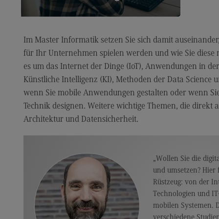
Fa
Ch
Informatik für Quereinsteiger*innen ›
Im Master Informatik setzen Sie sich damit auseinande
Sc
für Ihr Unternehmen spielen werden und wie Sie diese 
DH
es um das Internet der Dinge (IoT), Anwendungen in de
Künstliche Intelligenz (KI), Methoden der Data Science 
Sp
wenn Sie mobile Anwendungen gestalten oder wenn Sie
Nac
Technik designen. Weitere wichtige Themen, die direkt an
Na
Architektur und Datensicherheit.
En
de
„Wollen Sie die digi
Na
und umsetzen? Hier f
Na
Rüstzeug: von der In
Technologien und IT-
Id
mobilen Systemen. 
Qua
verschiedene Studie