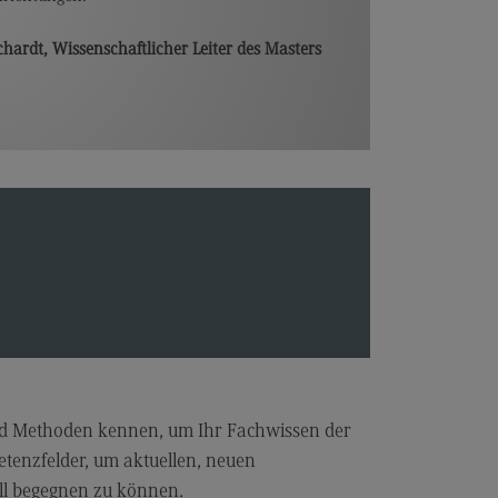
alitätsmanagement
chardt, Wissenschaftlicher Leiter des Masters
hre am DHBW CAS
mni
umni
fahrung weitergeben
ranstaltungen für Alumni
wsletter Alumni
ntakt Alumni-Team
searbeit
essearbeit
dien für Presse
nd Methoden kennen, um Ihr Fachwissen der
etenzfelder, um aktuellen, neuen
ws und Pressemitteilungen
ll begegnen zu können.