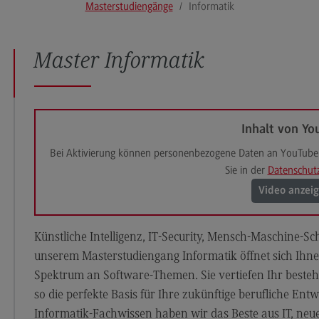
Masterstudiengänge
Informatik
Modulangebot
Pl
Berufsperspektiven
So
Master Informatik
Kontakt
Mo
Governance Sozialer Arbeit
Be
Governance Sozialer Arbeit
Ko
Inhalt von Yo
Modulangebot
Rec
Wirt
Bei Aktivierung können personenbezogene Daten an YouTube 
Berufsperspektiven
Sie in der
Datenschut
Re
Kontakt
Wi
Video anzei
Informatik
Mo
Künstliche Intelligenz, IT-Security, Mensch-Maschine-Sc
ce
Informatik
Be
unserem Masterstudiengang Informatik öffnet sich Ihnen 
Profil-O-Mat Informatik
Ko
Spektrum an Software-Themen. Sie vertiefen Ihr beste
(External link)
Rahmenbedingungen
Sale
so die perfekte Basis für Ihre zukünftige berufliche Entw
Informatik-Fachwissen haben wir das Beste aus IT, n