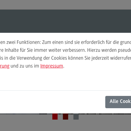
ul-O-Mat
Suchen
Modul-O-Mat
Suchen
n zwei Funktionen: Zum einen sind sie erforderlich für die gru
ere Inhalte für Sie immer weiter verbessern. Hierzu werden pse
Informatik (M. Sc.)
 in die Verwendung der Cookies können Sie jederzeit widerrufen
Finance
Per
erqualifizierung fü
ärung
und zu uns im
Impressum
.
Wir
Finance
Pe
Modulangebot
Wi
Expert*innen
Berufsperspektiven
Mo
Alle Cook
Kontakt
Be
General Business Management
Ko
General Business Management
Pla
Sozi