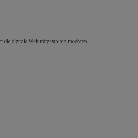
r uns
er uns
ropean University
ternal link)
rt die digitale Welt mitgestalten möchten.
rnational Office
ternational Office
4Dual
kursionen und Studienreisen
asmus+
glischsprachiger MBA
ntakt
eressensvertretungen
teressensvertretungen