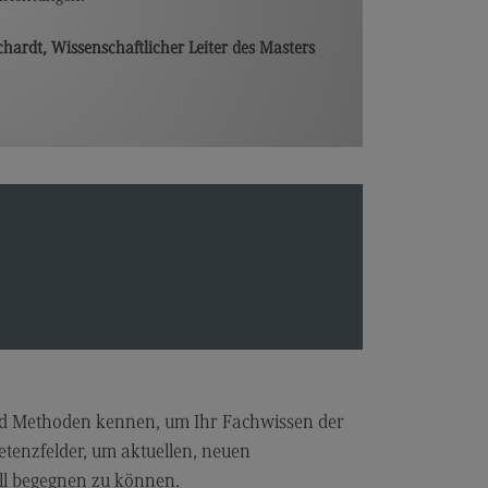
alitätsmanagement
chardt, Wissenschaftlicher Leiter des Masters
hre am DHBW CAS
mni
umni
fahrung weitergeben
ranstaltungen für Alumni
wsletter Alumni
ntakt Alumni-Team
searbeit
essearbeit
dien für Presse
nd Methoden kennen, um Ihr Fachwissen der
etenzfelder, um aktuellen, neuen
ws und Pressemitteilungen
ll begegnen zu können.