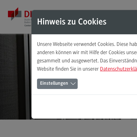
Direkt zum Inhalt
Direkt zum Hauptmenu
Direkt zum Footer
Mod
Hinweis zu Cookies
Unsere Webseite verwendet Cookies. Diese habe
Masterstudiengänge
anderen können wir mit Hilfe der Cookies uns
gesammelt und ausgewertet. Das Einverständnis
Accounting, Controlling, Taxation
Weit
Website finden Sie in unserer
Datenschutzerkl
Accounting, Controlling, Taxation
Einstellungen
Modulangebot
Berufsperspektiven
Kontakt
Advanced Practice in Healthcare
Advanced Practice in Healthcare