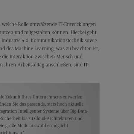
miliengerechte Hochschule
ancengleichheit
r, welche Rolle umwälzende IT-Entwicklungen
hwerbehindertenvertretung
nutzen und mitgestalten können. Hierbei geht
BW CAS-Rat
r Industrie 4.0, Kommunikationstechnik sowie
und des Machine Learning, was zu beachten ist,
itzensport-Stipendium
 die Interaktion zwischen Mensch und
hhaltige Hochschule
 Ihren Arbeitsalltag anschließen, sind IT-
chhaltige Hochschule
ergie- und Klimaschutzkonzept an
r DHBW
tale Zukunft Ihres Unternehmens entwerfen
chhaltigkeit am Bildungscampus
inden Sie das passende, stets hoch aktuelle
chhaltigkeit Stadt Heilbronn
tegration Intelligenter Systeme über Big-Data-
Sicherheit bis zu Cloud-Architekturen und
eenbox Nachhaltigkeit
Die große Modulauswahl ermöglicht
litätsmanagement
nrichtungen.“