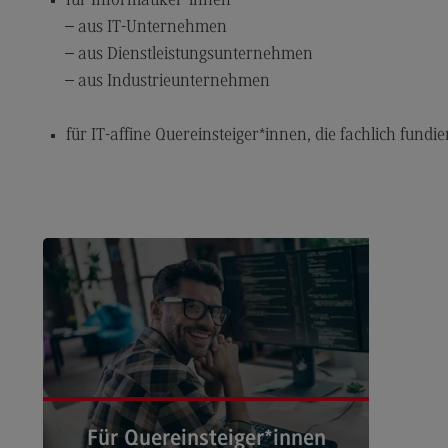
für Informatiker*innen
aus IT-Unternehmen
Dualer Partner werden
Übe
aus Dienstleistungsunternehmen
Personal finden
Üb
aus Industrieunternehmen
Personal entwickeln
Eu
(Ex
für IT-affine Quereinsteiger*innen, die fachlich fundie
Personal binden
Inte
Business Hacks
In
Newsletter für Duale Partner
EU
FAQ
Ex
Er
En
Ko
Int
In
Für Quereinsteiger*innen