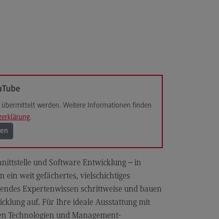
anung und Koordination in der
zialen Arbeit
dulangebot
rufsperspektiven
ntakt
uTube
hnungswesen Steuern
schaftsrecht
übermittelt werden. Weitere Informationen finden
zerklärung
.
chnungswesen Steuern
rtschaftsrecht
gen
dulangebot
hnittstelle und Software Entwicklung – in
rufsperspektiven
ein weit gefächertes, vielschichtiges
ntakt
hendes Expertenwissen schrittweise und bauen
s and Negotiation
icklung auf. Für Ihre ideale Ausstattung mit
euen Technologien und Management-