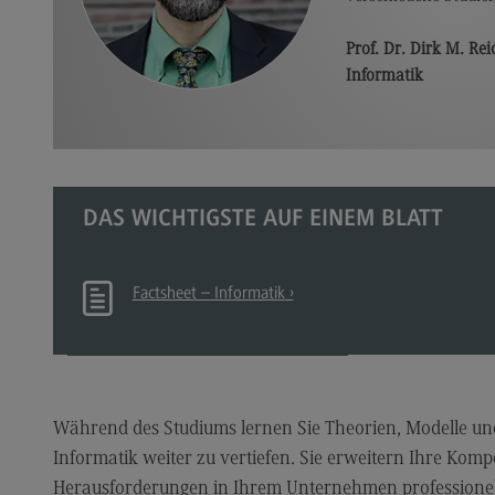
Qu
Prof. Dr. Dirk M. Rei
Le
Informatik
Alu
Al
Er
DAS WICHTIGSTE AUF EINEM BLATT
Ve
Ne
Factsheet – Informatik
Ko
Pres
Pr
Me
Während des Studiums lernen Sie Theorien, Modelle u
Informatik weiter zu vertiefen. Sie erweitern Ihre Komp
Ne
Herausforderungen in Ihrem Unternehmen professione