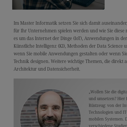
Fa
Ch
Informatik für Quereinsteiger*innen ›
Im Master Informatik setzen Sie sich damit auseinande
Sc
für Ihr Unternehmen spielen werden und wie Sie diese 
DH
es um das Internet der Dinge (IoT), Anwendungen in de
Künstliche Intelligenz (KI), Methoden der Data Science 
Sp
wenn Sie mobile Anwendungen gestalten oder wenn Sie
Nac
Technik designen. Weitere wichtige Themen, die direkt an
Na
Architektur und Datensicherheit.
En
de
„Wollen Sie die digi
Na
und umsetzen? Hier f
Na
Rüstzeug: von der In
Technologien und IT-
Id
mobilen Systemen. 
Qua
verschiedene Studie