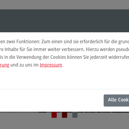
ul-O-Mat
Suchen
Modul-O-Mat
Suchen
n zwei Funktionen: Zum einen sind sie erforderlich für die gru
ere Inhalte für Sie immer weiter verbessern. Hierzu werden pse
Informatik (M. Sc.)
 in die Verwendung der Cookies können Sie jederzeit widerrufen
Finance
Per
erqualifizierung fü
ärung
und zu uns im
Impressum
.
Wir
Finance
Pe
Modulangebot
Wi
Expert*innen
Berufsperspektiven
Mo
Alle Cook
Kontakt
Be
General Business Management
Ko
General Business Management
Pla
Sozi