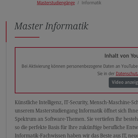
Masterstudiengänge
Informatik
Modulangebot
Pl
Berufsperspektiven
So
Master Informatik
Kontakt
Mo
Governance Sozialer Arbeit
Be
Governance Sozialer Arbeit
Ko
Inhalt von Yo
Modulangebot
Rec
Wirt
Bei Aktivierung können personenbezogene Daten an YouTube 
Berufsperspektiven
Sie in der
Datenschut
Re
Kontakt
Wi
Video anzei
Informatik
Mo
Künstliche Intelligenz, IT-Security, Mensch-Maschine-Sc
ce
Informatik
Be
unserem Masterstudiengang Informatik öffnet sich Ihnen 
Profil-O-Mat Informatik
Ko
Spektrum an Software-Themen. Sie vertiefen Ihr beste
(External link)
Rahmenbedingungen
Sale
so die perfekte Basis für Ihre zukünftige berufliche Entw
Informatik-Fachwissen haben wir das Beste aus IT, n