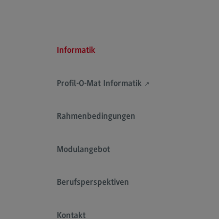
Rahmenbedingungen
Modulangebot
Kontakt
Informatik
Bauingenieurwesen
Bauingenieurwesen
Profil-O-Mat Informatik
Rahmenbedingungen
(External link)
Modulangebot
Rahmenbedingungen
Berufsperspektiven
Kontakt
Modulangebot
Data Science and Artificial Intelligen
Berufsperspektiven
Data Science and Artificial
Intelligence
Profil-O-Mat Data Science and
Kontakt