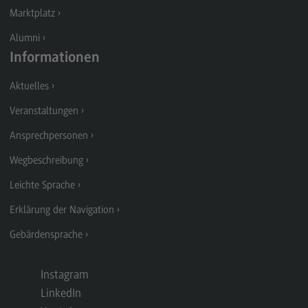
Marktplatz
General Business Management
Alumni
Modulangebot
Informationen
Berufsperspektiven
Aktuelles
Kontakt
Veranstaltungen
Governance Sozialer Arbeit
Ansprechpersonen
Governance Sozialer Arbeit
Wegbeschreibung
Modulangebot
Leichte Sprache
Berufsperspektiven
Erklärung der Navigation
Kontakt
Gebärdensprache
Informatik
Informatik
Instagram
LinkedIn
Profil-O-Mat Informatik
(External link)