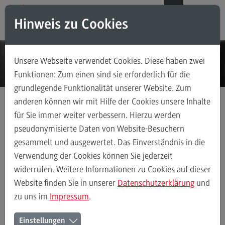
Direkt zum Inhalt
Direkt zum Hauptmenu
Direkt zum Footer
DE
EN
Hinweis zu Cookies
Modul-O-Mat
Suchen
Unsere Webseite verwendet Cookies. Diese haben zwei
Masterstudiengänge
Funktionen: Zum einen sind sie erforderlich für die
grundlegende Funktionalität unserer Website. Zum
Accounting, Controlling, Taxation
anderen können wir mit Hilfe der Cookies unsere Inhalte
Accounting, Controlling, Taxation
für Sie immer weiter verbessern. Hierzu werden
Masterstudiengänge
Informatik
Modulangebot
Modulangebot
pseudonymisierte Daten von Website-Besuchern
Cloud, Datenbanken und Big Data
gesammelt und ausgewertet. Das Einverständnis in die
Berufsperspektiven
Verwendung der Cookies können Sie jederzeit
Kontakt
widerrufen. Weitere Informationen zu Cookies auf dieser
Modulangebot
Data Science und Künstliche Intelligenz
IT-Securi
Advanced Practice in Healthcare
Website finden Sie in unserer
Datenschutzerklärung
und
zu uns im
Impressum
.
Advanced Practice in Healthcare
Rahmenbedingungen
Cloud, Datenbanken und Big
Einstellungen