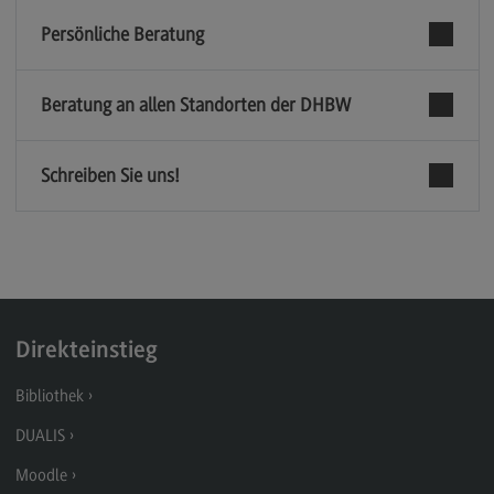
Kontakt
Persönliche Beratung
Executive Engineering
Executive Engineering
Beratung an allen Standorten der DHBW
Modulangebot
Besonderheiten und Highlights
Schreiben Sie uns!
Berufsperspektiven
Kontakt
Finance
Finance
Direkteinstieg
Modulangebot
Bibliothek
Berufsperspektiven
DUALIS
Kontakt
Moodle
General Business Management