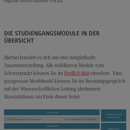
digitale Innovationen voran.
Modulangebot
Berufsperspektiven
Kontakt
DIE STUDIENGANGSMODULE IN DER
Digital Business Management
ÜBERSICHT
Digital Business Management
Hierbei handelt es sich um eine beispielhafte
Modulangebot
Zusammenstellung. Alle wählbaren Module zum
Berufsperspektiven
Schwerpunkt können Sie im
Profil-O-Mat
einsehen. Eine
Kontakt
passgenaue Modulwahl können Sie im Beratungsgespräch
mit der Wissenschaftlichen Leitung abstimmen
Digitalisierung in der Sozialen Arbeit
(Kontaktdaten am Ende dieser Seite).
Digitalisierung in der Sozialen Arbeit
Modulangebot
Berufsperspektiven