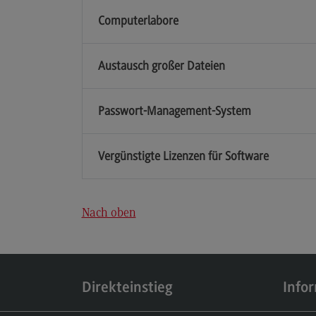
Berufsperspektiven
Computerlabore
Kontakt
Austausch großer Dateien
Elektrotechnik und
Informationstechnik
Elektrotechnik und
Passwort-Management-System
Informationstechnik
Profil-O-Mat Elektrotechnik und
Informationstechnik
Vergünstigte Lizenzen für Software
(External link)
Rahmenbedingungen
Modulangebot
Nach oben
Berufsperspektiven
Kontakt
Entrepreneurship
Direkteinstieg
Info
Entrepreneurship