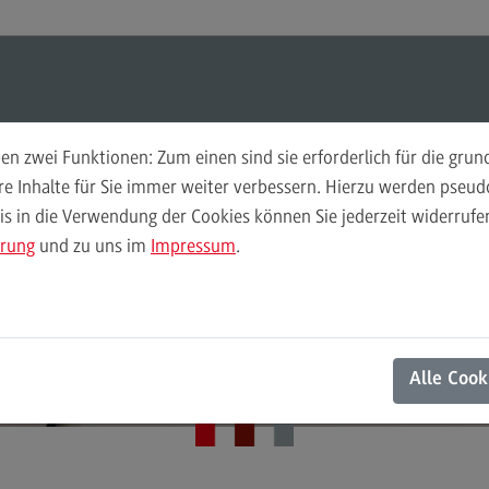
ul-O-Mat
Suchen
Modul-O-Mat
Suchen
n zwei Funktionen: Zum einen sind sie erforderlich für die gru
ere Inhalte für Sie immer weiter verbessern. Hierzu werden pse
IT-Service
 in die Verwendung der Cookies können Sie jederzeit widerrufen
Finance
Per
Dienstleistungen und
ärung
und zu uns im
Impressum
.
Wir
Finance
Pe
Modulangebot
Wi
Infrastruktur
Berufsperspektiven
Mo
Alle Cook
Kontakt
Be
General Business Management
Ko
General Business Management
Pla
Sozi