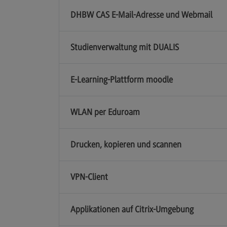
Artificial Intelligence
(External link)
DHBW CAS E-Mail-Adresse und Webmail
Rahmenbedingungen
Modulangebot
Studienverwaltung mit DUALIS
Berufsperspektiven
Kontakt
E-Learning-Plattform moodle
Digital Business Management
Digital Business Management
WLAN per Eduroam
Modulangebot
Drucken, kopieren und scannen
Berufsperspektiven
Kontakt
VPN-Client
Digitalisierung in der Sozialen Arbeit
Digitalisierung in der Sozialen Arbe
Applikationen auf Citrix-Umgebung
Modulangebot