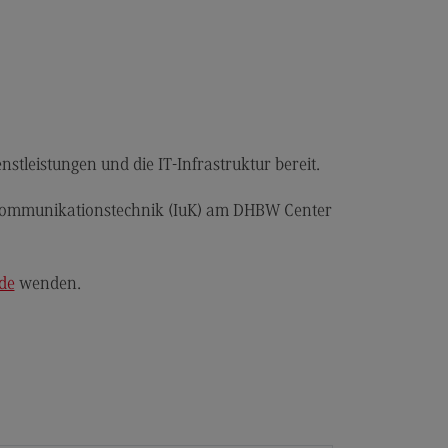
anung und Koordination in der
zialen Arbeit
dulangebot
rufsperspektiven
ntakt
stleistungen und die IT-Infrastruktur bereit.
hnungswesen Steuern
 Kommunikationstechnik (IuK) am DHBW Center
schaftsrecht
chnungswesen Steuern
rtschaftsrecht
de
wenden.
dulangebot
rufsperspektiven
ntakt
s and Negotiation