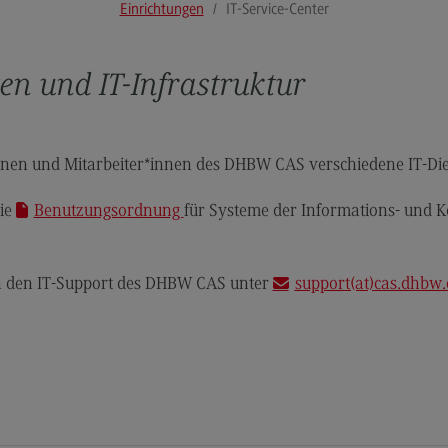
Einrichtungen
IT-Service-Center
Modulangebot
Pl
Berufsperspektiven
So
gen und IT-Infrastruktur
Kontakt
Mo
Governance Sozialer Arbeit
Be
Governance Sozialer Arbeit
Ko
*innen und Mitarbeiter*innen des DHBW CAS verschiedene IT-Dien
Modulangebot
Rec
die
Benutzungsordnung
für Systeme der Informations- und
Wirt
Berufsperspektiven
Re
Kontakt
Wi
an den IT-Support des DHBW CAS unter
support(at)cas.dhbw.
Informatik
Mo
ce
Informatik
Be
Profil-O-Mat Informatik
Ko
(External link)
Rahmenbedingungen
Sale