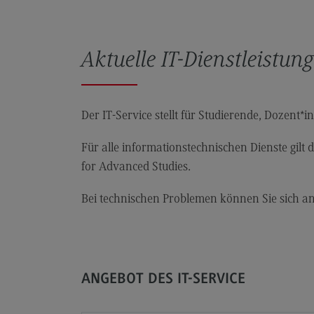
Rahmenbedingungen
Modulangebot
Aktuelle IT-Dienstleistun
Kontakt
Bauingenieurwesen
Bauingenieurwesen
Der IT-Service stellt für Studierende, Dozent
Rahmenbedingungen
Für alle informationstechnischen Dienste gilt 
Modulangebot
for Advanced Studies.
Berufsperspektiven
Bei technischen Problemen können Sie sich 
Kontakt
Data Science and Artificial Intelligen
Data Science and Artificial
Intelligence
ANGEBOT DES IT-SERVICE
Profil-O-Mat Data Science and