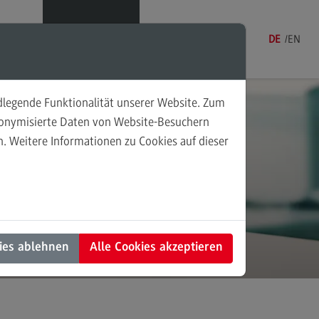
Menü
DE
EN
ndlegende Funktionalität unserer Website. Zum
udonymisierte Daten von Website-Besuchern
. Weitere Informationen zu Cookies auf dieser
sonalmanagement und
 IT-
tschaftspsychologie
rsonalmanagement und
rtschaftspsychologie
dulangebot
ies ablehnen
Alle Cookies akzeptieren
rufsperspektiven
ntakt
nung und Koordination in der
alen Arbeit