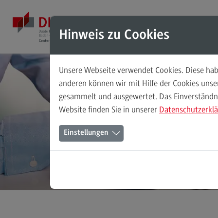
Direkt zum Inhalt
Direkt zum Hauptmenu
Direkt zum Footer
Mod
Hinweis zu Cookies
Unsere Webseite verwendet Cookies. Diese habe
Masterstudiengänge
anderen können wir mit Hilfe der Cookies uns
gesammelt und ausgewertet. Das Einverständnis
Accounting, Controlling, Taxation
IT-
Website finden Sie in unserer
Datenschutzerkl
Accounting, Controlling, Taxation
Einstellungen
Modulangebot
Berufsperspektiven
Kontakt
Advanced Practice in Healthcare
Advanced Practice in Healthcare