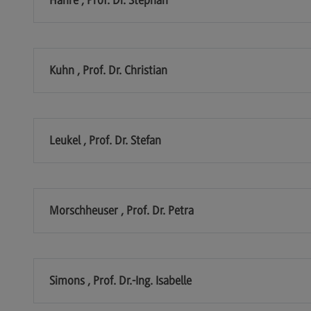
Kontakt
Mo
Marketing and Business Psychology
Be
Marketing and Business Psychology
Ko
Kuhn , Prof. Dr. Christian
Modulangebot
Tra
Berufsperspektiven
Tr
Kontakt
Mo
Leukel , Prof. Dr. Stefan
Maschinenbau
Ko
Maschinenbau
Wirt
Morschheuser , Prof. Dr. Petra
Profil-O-Mat Maschinenbau
Wi
(External link)
Rahmenbedingungen
Ra
Modulangebot
Mo
Simons , Prof. Dr.-Ing. Isabelle
Berufsperspektiven
Be