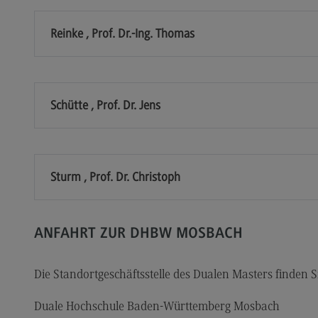
Dualer Partner werden
Übe
Reinke , Prof. Dr.-Ing. Thomas
Personal finden
Üb
Personal entwickeln
Eu
(Ex
Personal binden
Inte
Schütte , Prof. Dr. Jens
Business Hacks
In
Newsletter für Duale Partner
EU
Sturm , Prof. Dr. Christoph
FAQ
Ex
Er
En
ANFAHRT ZUR DHBW MOSBACH
Ko
Die Standortgeschäftsstelle des Dualen Masters finden S
Int
In
Duale Hochschule Baden-Württemberg Mosbach