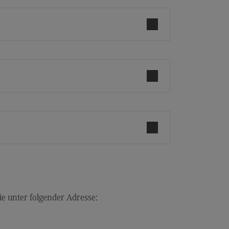
r uns
er uns
ropean University
ternal link)
rnational Office
ternational Office
4Dual
kursionen und Studienreisen
asmus+
glischsprachiger MBA
ntakt
ie unter folgender Adresse:
eressensvertretungen
teressensvertretungen