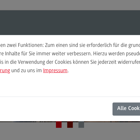
ul-O-Mat
Suchen
Modul-O-Mat
Suchen
n zwei Funktionen: Zum einen sind sie erforderlich für die gru
ere Inhalte für Sie immer weiter verbessern. Hierzu werden pse
DHBW CAS
 in die Verwendung der Cookies können Sie jederzeit widerrufen
Finance
Per
Persönlich an neu
ärung
und zu uns im
Impressum
.
Wir
Finance
Pe
Modulangebot
Wi
Standorten
Berufsperspektiven
Mo
Alle Cook
Kontakt
Be
General Business Management
Ko
General Business Management
Pla
Sozi