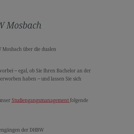
anung und Koordination in der
zialen Arbeit
BW Mosbach
dulangebot
rufsperspektiven
ntakt
W Mosbach über die dualen
hnungswesen Steuern
schaftsrecht
orbei – egal, ob Sie Ihren Bachelor an der
chnungswesen Steuern
erworben haben – und lassen Sie sich
rtschaftsrecht
dulangebot
 unser
Studiengangsmanagement
folgende
rufsperspektiven
ntakt
s and Negotiation
diengängen der DHBW