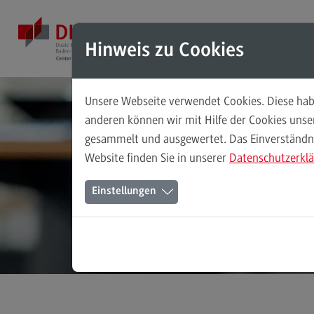
Direkt zum Inhalt
Direkt zum Hauptmenu
Direkt zum Footer
Mod
Hinweis zu Cookies
Unsere Webseite verwendet Cookies. Diese habe
Masterstudiengänge
anderen können wir mit Hilfe der Cookies uns
gesammelt und ausgewertet. Das Einverständnis
Accounting, Controlling, Taxation
Website finden Sie in unserer
Datenschutzerkl
Accounting, Controlling, Taxation
Einstellungen
Modulangebot
Berufsperspektiven
Kontakt
Advanced Practice in Healthcare
Advanced Practice in Healthcare