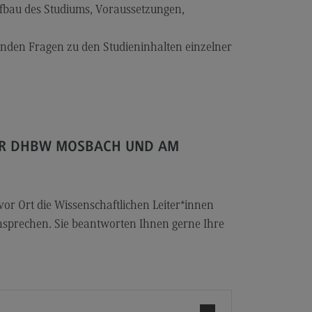
les and Negotiation
fbau des Studiums, Voraussetzungen,
dulangebot
henden Fragen zu den Studieninhalten einzelner
rufsperspektiven
ntakt
ale Arbeit in der
ationsgesellschaft
iale Arbeit in der
ER DHBW MOSBACH UND AM
grationsgesellschaft
dulangebot
rufsperspektiven
 Ort die Wissenschaftlichen Leiter*innen
sprechen. Sie beantworten Ihnen gerne Ihre
ntakt
ply Chain Management, Logistics,
duction
pply Chain Management, Logistics,
oduction