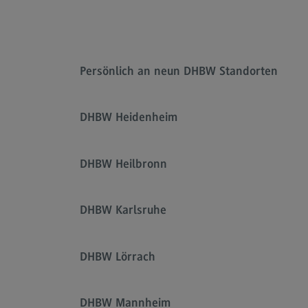
Rahmenbedingungen
Modulangebot
Kontakt
Persönlich an neun DHBW Standorten
Bauingenieurwesen
Bauingenieurwesen
DHBW Heidenheim
Rahmenbedingungen
Modulangebot
DHBW Heilbronn
Berufsperspektiven
Kontakt
DHBW Karlsruhe
Data Science and Artificial Intelligen
DHBW Lörrach
Data Science and Artificial
Intelligence
Profil-O-Mat Data Science and
DHBW Mannheim