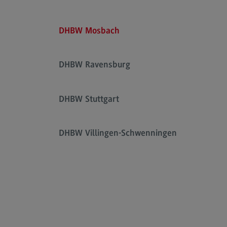
Artificial Intelligence
(External link)
Rahmenbedingungen
DHBW Mosbach
Modulangebot
Berufsperspektiven
DHBW Ravensburg
Kontakt
Digital Business Management
DHBW Stuttgart
Digital Business Management
Modulangebot
DHBW Villingen-Schwenningen
Berufsperspektiven
Kontakt
Digitalisierung in der Sozialen Arbeit
Digitalisierung in der Sozialen Arbe
Modulangebot