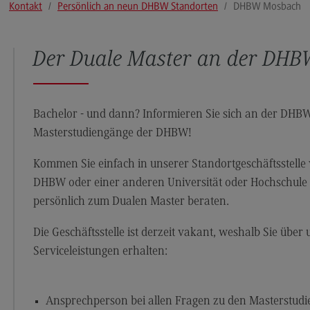
Kontakt
Persönlich an neun DHBW Standorten
DHBW Mosbach
Modulangebot
Pl
Berufsperspektiven
So
Der Duale Master an der DH
Kontakt
Mo
Governance Sozialer Arbeit
Be
Governance Sozialer Arbeit
Ko
Bachelor - und dann? Informieren Sie sich an der DHB
Masterstudiengänge der DHBW!
Modulangebot
Rec
Wirt
Berufsperspektiven
Kommen Sie einfach in unserer Standortgeschäftsstelle v
Re
DHBW oder einer anderen Universität oder Hochschule 
Kontakt
Wi
persönlich zum Dualen Master beraten.
Informatik
Mo
Die Geschäftsstelle ist derzeit vakant, weshalb Sie über
ce
Informatik
Be
Serviceleistungen erhalten:
Profil-O-Mat Informatik
Ko
(External link)
Rahmenbedingungen
Sale
Ansprechperson bei allen Fragen zu den Masterstu