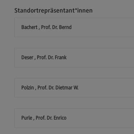
Kontakt
Lo
Standortrepräsentant*innen
Master of Business Administration
Ko
Master of Business Administration
Wir
Bachert , Prof. Dr. Bernd
Modulangebot
Wi
Berufsperspektiven
Pr
Wi
(Ex
Kontakt
Deser , Prof. Dr. Frank
Ra
Media and Data-driven Business
Mo
Media and Data-driven Business
Lo
Polzin , Prof. Dr. Dietmar W.
Modulangebot
Be
Berufsperspektiven
Ko
Kontakt
Purle , Prof. Dr. Enrico
Arbeitgeber-Vorteile
Die