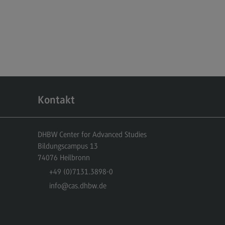
miliengerechte Hochschule
ancengleichheit
hwerbehindertenvertretung
BW CAS-Rat
itzensport-Stipendium
Kontakt
hhaltige Hochschule
chhaltige Hochschule
DHBW Center for Advanced Studies
ergie- und Klimaschutzkonzept an
r DHBW
Bildungscampus 13
74076
Heilbronn
chhaltigkeit am Bildungscampus
+49 (0)7131.3898-0
chhaltigkeit Stadt Heilbronn
info
@cas.dhbw.de
eenbox Nachhaltigkeit
litätsmanagement