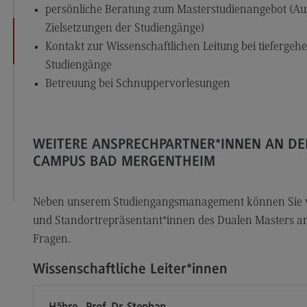
Modulangebot
Sa
persönliche Beratung zum Masterstudienangebot (Au
Berufsperspektiven
Mo
Zielsetzungen der Studiengänge)
Kontakt zur Wissenschaftlichen Leitung bei tieferge
Kontakt
Be
Studiengänge
Integrated Engineering
Ko
Betreuung bei Schnuppervorlesungen
Integrated Engineering
Sozi
Migr
Rahmenbedingungen
Soz
WEITERE ANSPRECHPARTNER*INNEN AN D
Modulangebot
Mi
CAMPUS BAD MERGENTHEIM
Berufsperspektiven
Mo
Kontakt
Be
Neben unserem Studiengangsmanagement können Sie vor
und Standortrepräsentant*innen des Dualen Masters an
Intensive Care
Ko
Fragen.
Intensive Care
Sup
Pro
Wissenschaftliche Leiter*innen
it
Modulangebot
Su
Berufsperspektiven
Pr
Hähre , Prof. Dr. Stephan