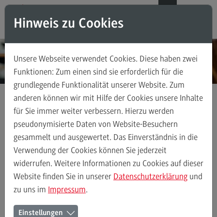
Direkt zum Inhalt
Direkt zum Hauptmenu
Direkt zum Footer
DE
EN
Hinweis zu Cookies
Modul-O-Mat
Suchen
Unsere Webseite verwendet Cookies. Diese haben zwei
Masterstudiengänge
Funktionen: Zum einen sind sie erforderlich für die
grundlegende Funktionalität unserer Website. Zum
Accounting, Controlling, Taxation
anderen können wir mit Hilfe der Cookies unsere Inhalte
Accounting, Controlling, Taxation
für Sie immer weiter verbessern. Hierzu werden
Kontakt
Persönlich an neun DHBW Standorten
Modulangebot
pseudonymisierte Daten von Website-Besuchern
DHBW Mosbach
gesammelt und ausgewertet. Das Einverständnis in die
Berufsperspektiven
Verwendung der Cookies können Sie jederzeit
Kontakt
widerrufen. Weitere Informationen zu Cookies auf dieser
Persönlich an neun DHBW Standorten
DHBW Heidenheim
DHBW
Advanced Practice in Healthcare
Website finden Sie in unserer
Datenschutzerklärung
und
zu uns im
Impressum
.
Advanced Practice in Healthcare
Rahmenbedingungen
Der Duale Master an der DHBW
Einstellungen