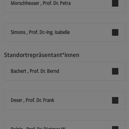
Kontakt
Morschheuser , Prof. Dr. Petra
Executive Engineering
Executive Engineering
Simons , Prof. Dr.-Ing. Isabelle
Modulangebot
Besonderheiten und Highlights
Berufsperspektiven
Standortrepräsentant*innen
Kontakt
Bachert , Prof. Dr. Bernd
Finance
Finance
Modulangebot
Deser , Prof. Dr. Frank
Berufsperspektiven
Kontakt
General Business Management