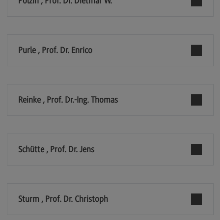
Polzin , Prof. Dr. Dietmar W.
General Business Management
Modulangebot
Purle , Prof. Dr. Enrico
Berufsperspektiven
Kontakt
Governance Sozialer Arbeit
Reinke , Prof. Dr.-Ing. Thomas
Governance Sozialer Arbeit
Modulangebot
Berufsperspektiven
Schütte , Prof. Dr. Jens
Kontakt
Informatik
Informatik
Sturm , Prof. Dr. Christoph
Profil-O-Mat Informatik
(External link)