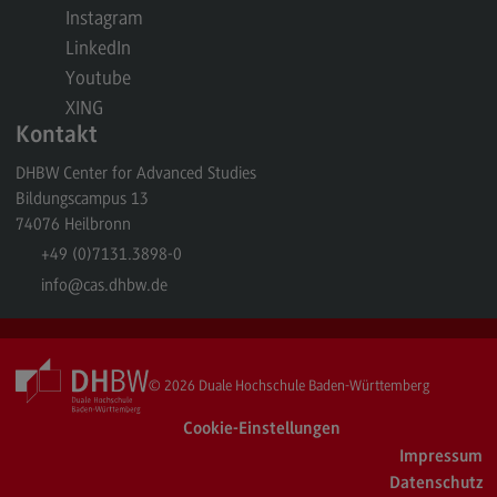
Instagram
Berufsperspektiven
LinkedIn
Kontakt
Youtube
Master of Business Administration
XING
Kontakt
Master of Business Administration
DHBW Center for Advanced Studies
Modulangebot
Bildungscampus 13
Berufsperspektiven
74076
Heilbronn
+49 (0)7131.3898-0
Kontakt
info
@cas.dhbw.de
Media and Data-driven Business
Media and Data-driven Business
Modulangebot
© 2026
Duale Hochschule Baden-Württemberg
Berufsperspektiven
Cookie-Einstellungen
Impressum
Kontakt
Datenschutz