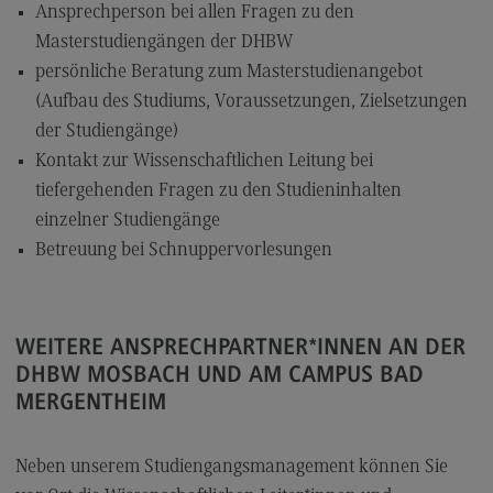
Ansprechperson bei allen Fragen zu den
Modulangebot
Masterstudiengängen der DHBW
Berufsperspektiven
persönliche Beratung zum Masterstudienangebot
(Aufbau des Studiums, Voraussetzungen, Zielsetzungen
Kontakt
der Studiengänge)
Digital Business Management
Kontakt zur Wissenschaftlichen Leitung bei
Digital Business Management
tiefergehenden Fragen zu den Studieninhalten
einzelner Studiengänge
Modulangebot
Betreuung bei Schnuppervorlesungen
Berufsperspektiven
Kontakt
Digitalisierung in der Sozialen Arbeit
WEITERE ANSPRECHPARTNER*INNEN AN DER
DHBW MOSBACH UND AM CAMPUS BAD
Digitalisierung in der Sozialen Arbeit
MERGENTHEIM
Modulangebot
Berufsperspektiven
Neben unserem Studiengangsmanagement können Sie