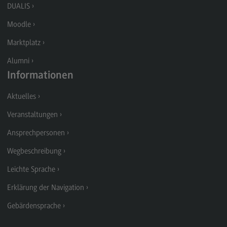
DUALIS
Berufsperspektiven
Moodle
Kontakt
Marktplatz
Marketing and Business Psychology
Alumni
Marketing and Business Psychology
Informationen
Modulangebot
Aktuelles
Berufsperspektiven
Veranstaltungen
Kontakt
Ansprechpersonen
Maschinenbau
Wegbeschreibung
Maschinenbau
Leichte Sprache
Profil-O-Mat Maschinenbau
Erklärung der Navigation
(External link)
Rahmenbedingungen
Gebärdensprache
Modulangebot