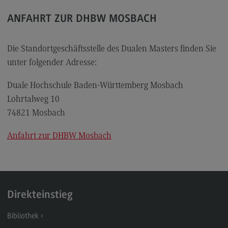
Rahmenbedingungen
ANFAHRT ZUR DHBW MOSBACH
Modulangebot
Berufsperspektiven
Die Standortgeschäftsstelle des Dualen Masters finden Sie
Kontakt
unter folgender Adresse:
Integrated Engineering
Duale Hochschule Baden-Württemberg Mosbach
Integrated Engineering
Lohrtalweg 10
74821 Mosbach
Rahmenbedingungen
Modulangebot
Anfahrt zur DHBW Mosbach
Berufsperspektiven
Kontakt
Intensive Care
Direkteinstieg
Intensive Care
Bibliothek
Modulangebot