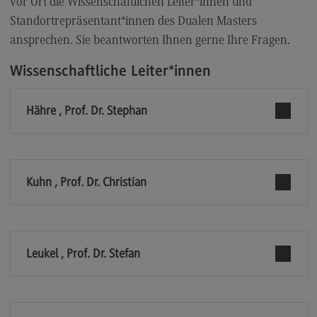
vor Ort die Wissenschaftlichen Leiter*innen und
Kontakt
Standortrepräsentant*innen des Dualen Masters
Elektrotechnik und Informationstechnik
ansprechen. Sie beantworten Ihnen gerne Ihre Fragen.
Elektrotechnik und Informationstechnik
Wissenschaftliche Leiter*innen
Profil-O-Mat Elektrotechnik und
Informationstechnik
(External link)
Hähre , Prof. Dr. Stephan
Rahmenbedingungen
Modulangebot
Berufsperspektiven
Kuhn , Prof. Dr. Christian
Kontakt
Entrepreneurship
Entrepreneurship
Leukel , Prof. Dr. Stefan
Modulangebot
Berufsperspektiven