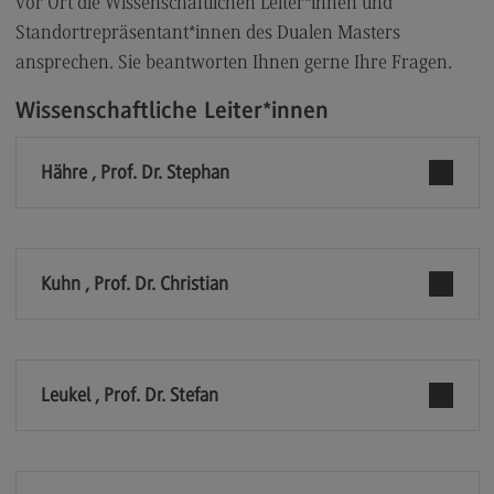
vor Ort die Wissenschaftlichen Leiter*innen und
Kontakt
Standortrepräsentant*innen des Dualen Masters
Elektrotechnik und Informationstechnik
ansprechen. Sie beantworten Ihnen gerne Ihre Fragen.
Elektrotechnik und Informationstechnik
Wissenschaftliche Leiter*innen
Profil-O-Mat Elektrotechnik und
Informationstechnik
(External link)
Hähre , Prof. Dr. Stephan
Rahmenbedingungen
Modulangebot
Berufsperspektiven
Kuhn , Prof. Dr. Christian
Kontakt
Entrepreneurship
Entrepreneurship
Leukel , Prof. Dr. Stefan
Modulangebot
Berufsperspektiven