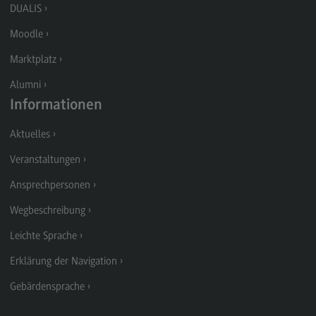
DUALIS
Berufsperspektiven
Moodle
Kontakt
Marktplatz
Marketing and Business Psychology
Alumni
Marketing and Business Psychology
Informationen
Modulangebot
Aktuelles
Berufsperspektiven
Veranstaltungen
Kontakt
Ansprechpersonen
Maschinenbau
Wegbeschreibung
Maschinenbau
Leichte Sprache
Profil-O-Mat Maschinenbau
Erklärung der Navigation
(External link)
Rahmenbedingungen
Gebärdensprache
Modulangebot