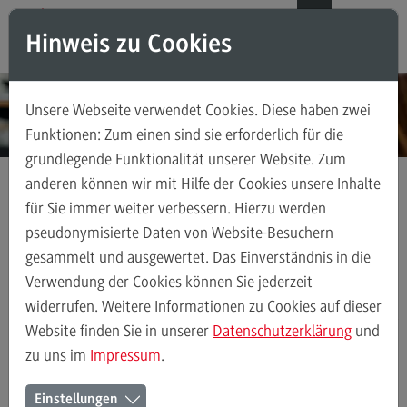
Direkt zum Inhalt
Direkt zum Hauptmenu
Direkt zum Footer
DE
EN
Hinweis zu Cookies
Modul-O-Mat
Suchen
Unsere Webseite verwendet Cookies. Diese haben zwei
Masterstudiengänge
Funktionen: Zum einen sind sie erforderlich für die
grundlegende Funktionalität unserer Website. Zum
Accounting, Controlling, Taxation
anderen können wir mit Hilfe der Cookies unsere Inhalte
Accounting, Controlling, Taxation
für Sie immer weiter verbessern. Hierzu werden
Kontakt
Persönlich an neun DHBW Standorten
Modulangebot
pseudonymisierte Daten von Website-Besuchern
DHBW Mosbach
gesammelt und ausgewertet. Das Einverständnis in die
Berufsperspektiven
Verwendung der Cookies können Sie jederzeit
Kontakt
widerrufen. Weitere Informationen zu Cookies auf dieser
Persönlich an neun DHBW Standorten
DHBW Heidenheim
DHBW
Advanced Practice in Healthcare
Website finden Sie in unserer
Datenschutzerklärung
und
zu uns im
Impressum
.
Advanced Practice in Healthcare
Rahmenbedingungen
Der Duale Master an der DHBW
Einstellungen