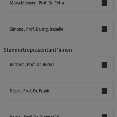
Kontakt
Morschheuser , Prof. Dr. Petra
Executive Engineering
Executive Engineering
Simons , Prof. Dr.-Ing. Isabelle
Modulangebot
Besonderheiten und Highlights
Berufsperspektiven
Standortrepräsentant*innen
Kontakt
Bachert , Prof. Dr. Bernd
Finance
Finance
Modulangebot
Deser , Prof. Dr. Frank
Berufsperspektiven
Kontakt
General Business Management