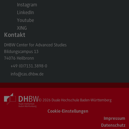
Instagram
Berufsperspektiven
LinkedIn
Kontakt
Youtube
Master of Business Administration
XING
Kontakt
Master of Business Administration
DHBW Center for Advanced Studies
Modulangebot
Bildungscampus 13
Berufsperspektiven
74076
Heilbronn
+49 (0)7131.3898-0
Kontakt
info
@cas.dhbw.de
Media and Data-driven Business
Media and Data-driven Business
Modulangebot
© 2026
Duale Hochschule Baden-Württemberg
Berufsperspektiven
Cookie-Einstellungen
Impressum
Kontakt
Datenschutz