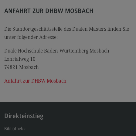
Rahmenbedingungen
ANFAHRT ZUR DHBW MOSBACH
Modulangebot
Berufsperspektiven
Die Standortgeschäftsstelle des Dualen Masters finden Sie
Kontakt
unter folgender Adresse:
Integrated Engineering
Duale Hochschule Baden-Württemberg Mosbach
Integrated Engineering
Lohrtalweg 10
74821 Mosbach
Rahmenbedingungen
Modulangebot
Anfahrt zur DHBW Mosbach
Berufsperspektiven
Kontakt
Intensive Care
Direkteinstieg
Intensive Care
Bibliothek
Modulangebot