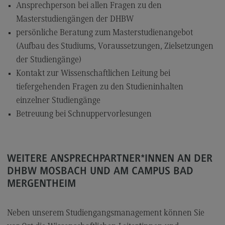
Ansprechperson bei allen Fragen zu den
Modulangebot
Masterstudiengängen der DHBW
Berufsperspektiven
persönliche Beratung zum Masterstudienangebot
(Aufbau des Studiums, Voraussetzungen, Zielsetzungen
Kontakt
der Studiengänge)
Digital Business Management
Kontakt zur Wissenschaftlichen Leitung bei
Digital Business Management
tiefergehenden Fragen zu den Studieninhalten
einzelner Studiengänge
Modulangebot
Betreuung bei Schnuppervorlesungen
Berufsperspektiven
Kontakt
Digitalisierung in der Sozialen Arbeit
WEITERE ANSPRECHPARTNER*INNEN AN DER
DHBW MOSBACH UND AM CAMPUS BAD
Digitalisierung in der Sozialen Arbeit
MERGENTHEIM
Modulangebot
Berufsperspektiven
Neben unserem Studiengangsmanagement können Sie