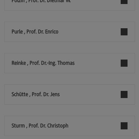
Polzin , Prof. Dr. Dietmar W.
General Business Management
Modulangebot
Purle , Prof. Dr. Enrico
Berufsperspektiven
Kontakt
Governance Sozialer Arbeit
Reinke , Prof. Dr.-Ing. Thomas
Governance Sozialer Arbeit
Modulangebot
Berufsperspektiven
Schütte , Prof. Dr. Jens
Kontakt
Informatik
Informatik
Sturm , Prof. Dr. Christoph
Profil-O-Mat Informatik
(External link)