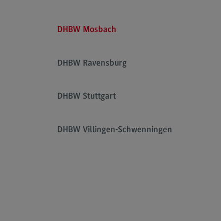
Artificial Intelligence
(External link)
Rahmenbedingungen
DHBW Mosbach
Modulangebot
Berufsperspektiven
DHBW Ravensburg
Kontakt
Digital Business Management
DHBW Stuttgart
Digital Business Management
Modulangebot
DHBW Villingen-Schwenningen
Berufsperspektiven
Kontakt
Digitalisierung in der Sozialen Arbeit
Digitalisierung in der Sozialen Arbe
Modulangebot