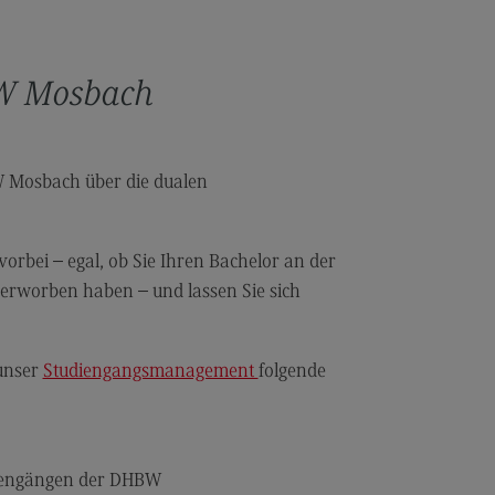
anung und Koordination in der
zialen Arbeit
BW Mosbach
dulangebot
rufsperspektiven
ntakt
W Mosbach über die dualen
hnungswesen Steuern
schaftsrecht
orbei – egal, ob Sie Ihren Bachelor an der
chnungswesen Steuern
erworben haben – und lassen Sie sich
rtschaftsrecht
dulangebot
 unser
Studiengangsmanagement
folgende
rufsperspektiven
ntakt
s and Negotiation
diengängen der DHBW