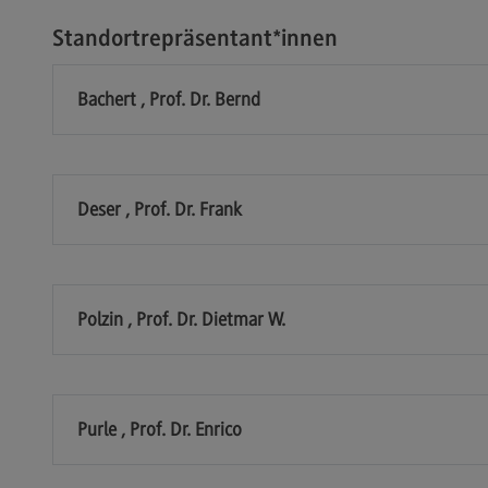
Kontakt
Lo
Standortrepräsentant*innen
Master of Business Administration
Ko
Master of Business Administration
Wir
Bachert , Prof. Dr. Bernd
Modulangebot
Wi
Berufsperspektiven
Pr
Wi
(Ex
Kontakt
Deser , Prof. Dr. Frank
Ra
Media and Data-driven Business
Mo
Media and Data-driven Business
Lo
Polzin , Prof. Dr. Dietmar W.
Modulangebot
Be
Berufsperspektiven
Ko
Kontakt
Purle , Prof. Dr. Enrico
Arbeitgeber-Vorteile
Die