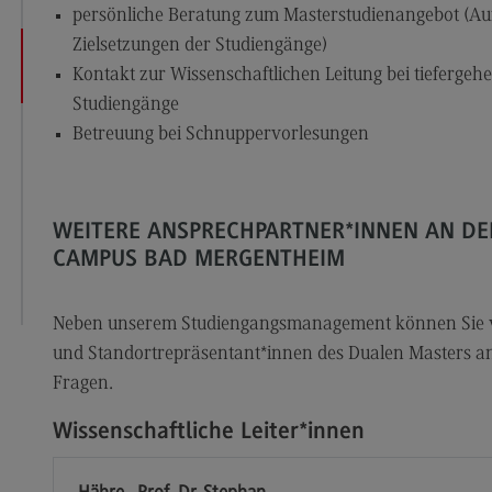
Modulangebot
Sa
persönliche Beratung zum Masterstudienangebot (Au
Berufsperspektiven
Mo
Zielsetzungen der Studiengänge)
Kontakt zur Wissenschaftlichen Leitung bei tieferge
Kontakt
Be
Studiengänge
Integrated Engineering
Ko
Betreuung bei Schnuppervorlesungen
Integrated Engineering
Sozi
Migr
Rahmenbedingungen
Soz
WEITERE ANSPRECHPARTNER*INNEN AN D
Modulangebot
Mi
CAMPUS BAD MERGENTHEIM
Berufsperspektiven
Mo
Kontakt
Be
Neben unserem Studiengangsmanagement können Sie vor
und Standortrepräsentant*innen des Dualen Masters an
Intensive Care
Ko
Fragen.
Intensive Care
Sup
Pro
Wissenschaftliche Leiter*innen
it
Modulangebot
Su
Berufsperspektiven
Pr
Hähre , Prof. Dr. Stephan