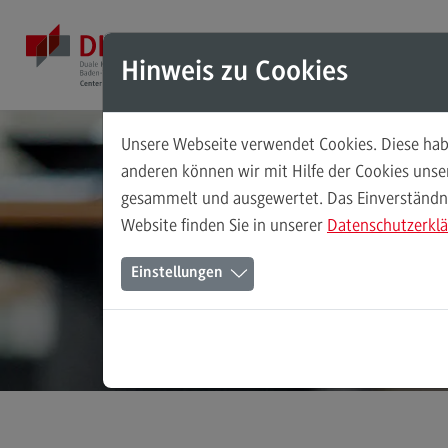
Direkt zum Inhalt
Direkt zum Hauptmenu
Direkt zum Footer
Mod
Hinweis zu Cookies
Unsere Webseite verwendet Cookies. Diese habe
Masterstudiengänge
anderen können wir mit Hilfe der Cookies uns
gesammelt und ausgewertet. Das Einverständnis
Accounting, Controlling, Taxation
Website finden Sie in unserer
Datenschutzerkl
Accounting, Controlling, Taxation
Einstellungen
Modulangebot
Berufsperspektiven
Kontakt
Advanced Practice in Healthcare
Advanced Practice in Healthcare