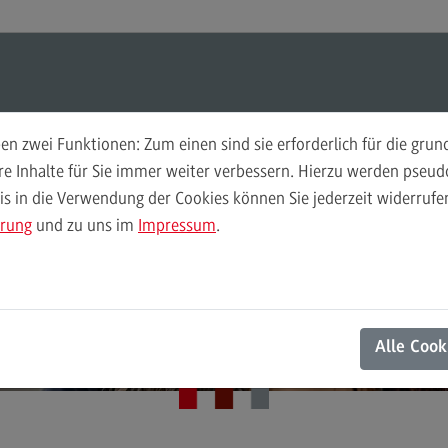
ul-O-Mat
Suchen
Modul-O-Mat
Suchen
n zwei Funktionen: Zum einen sind sie erforderlich für die gru
ere Inhalte für Sie immer weiter verbessern. Hierzu werden pse
DHBW CAS
 in die Verwendung der Cookies können Sie jederzeit widerrufen
Finance
Per
Persönlich an neu
ärung
und zu uns im
Impressum
.
Wir
Finance
Pe
Modulangebot
Wi
Standorten
Berufsperspektiven
Mo
Alle Cook
Kontakt
Be
General Business Management
Ko
General Business Management
Pla
Sozi