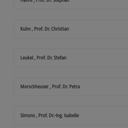
Kontakt
Mo
Marketing and Business Psychology
Be
Marketing and Business Psychology
Ko
Kuhn , Prof. Dr. Christian
Modulangebot
Tra
Berufsperspektiven
Tr
Kontakt
Mo
Leukel , Prof. Dr. Stefan
Maschinenbau
Ko
Maschinenbau
Wirt
Morschheuser , Prof. Dr. Petra
Profil-O-Mat Maschinenbau
Wi
(External link)
Rahmenbedingungen
Ra
Modulangebot
Mo
Simons , Prof. Dr.-Ing. Isabelle
Berufsperspektiven
Be