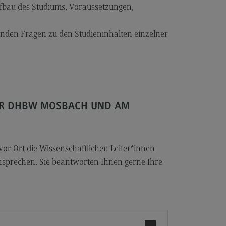
les and Negotiation
fbau des Studiums, Voraussetzungen,
dulangebot
henden Fragen zu den Studieninhalten einzelner
rufsperspektiven
ntakt
ale Arbeit in der
ationsgesellschaft
iale Arbeit in der
ER DHBW MOSBACH UND AM
grationsgesellschaft
dulangebot
rufsperspektiven
 Ort die Wissenschaftlichen Leiter*innen
sprechen. Sie beantworten Ihnen gerne Ihre
ntakt
ply Chain Management, Logistics,
duction
pply Chain Management, Logistics,
oduction