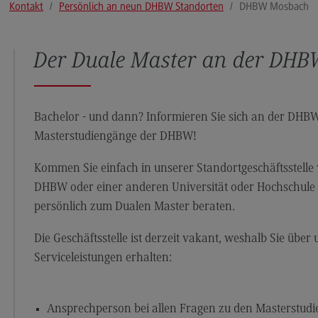
Kontakt
Persönlich an neun DHBW Standorten
DHBW Mosbach
Modulangebot
Pl
Berufsperspektiven
So
Der Duale Master an der DH
Kontakt
Mo
Governance Sozialer Arbeit
Be
Governance Sozialer Arbeit
Ko
Bachelor - und dann? Informieren Sie sich an der DHB
Masterstudiengänge der DHBW!
Modulangebot
Rec
Wirt
Berufsperspektiven
Kommen Sie einfach in unserer Standortgeschäftsstelle v
Re
DHBW oder einer anderen Universität oder Hochschule 
Kontakt
Wi
persönlich zum Dualen Master beraten.
Informatik
Mo
Die Geschäftsstelle ist derzeit vakant, weshalb Sie über
ce
Informatik
Be
Serviceleistungen erhalten:
Profil-O-Mat Informatik
Ko
(External link)
Rahmenbedingungen
Sale
Ansprechperson bei allen Fragen zu den Masterstu