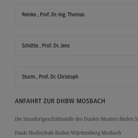
Dualer Partner werden
Übe
Reinke , Prof. Dr.-Ing. Thomas
Personal finden
Üb
Personal entwickeln
Eu
(Ex
Personal binden
Inte
Schütte , Prof. Dr. Jens
Business Hacks
In
Newsletter für Duale Partner
EU
Sturm , Prof. Dr. Christoph
FAQ
Ex
Er
En
ANFAHRT ZUR DHBW MOSBACH
Ko
Die Standortgeschäftsstelle des Dualen Masters finden S
Int
In
Duale Hochschule Baden-Württemberg Mosbach