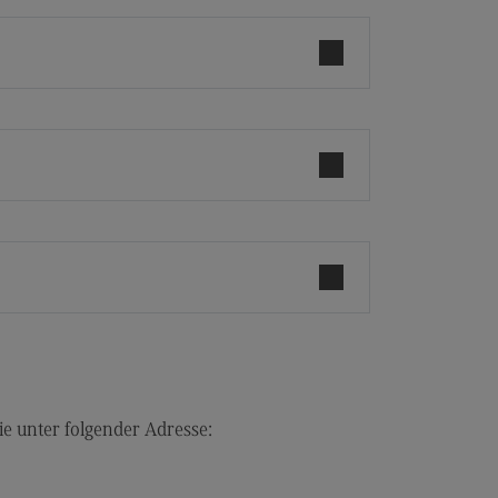
r uns
er uns
ropean University
ternal link)
rnational Office
ternational Office
4Dual
kursionen und Studienreisen
asmus+
glischsprachiger MBA
ntakt
ie unter folgender Adresse:
eressensvertretungen
teressensvertretungen