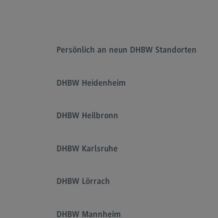
Rahmenbedingungen
Modulangebot
Kontakt
Persönlich an neun DHBW Standorten
Bauingenieurwesen
Bauingenieurwesen
DHBW Heidenheim
Rahmenbedingungen
Modulangebot
DHBW Heilbronn
Berufsperspektiven
Kontakt
DHBW Karlsruhe
Data Science and Artificial Intelligen
DHBW Lörrach
Data Science and Artificial
Intelligence
Profil-O-Mat Data Science and
DHBW Mannheim