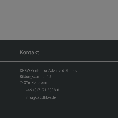
miliengerechte Hochschule
ancengleichheit
hwerbehindertenvertretung
BW CAS-Rat
itzensport-Stipendium
Kontakt
hhaltige Hochschule
chhaltige Hochschule
DHBW Center for Advanced Studies
ergie- und Klimaschutzkonzept an
r DHBW
Bildungscampus 13
74076
Heilbronn
chhaltigkeit am Bildungscampus
+49 (0)7131.3898-0
chhaltigkeit Stadt Heilbronn
info
@cas.dhbw.de
eenbox Nachhaltigkeit
litätsmanagement