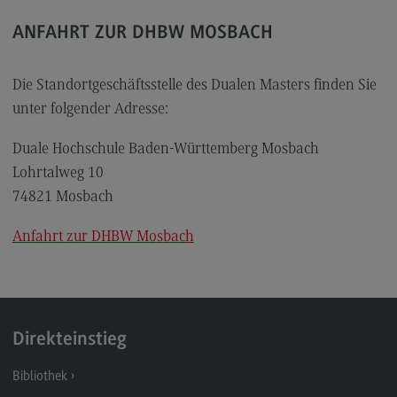
Rahmenbedingungen
ANFAHRT ZUR DHBW MOSBACH
Modulangebot
Berufsperspektiven
Die Standortgeschäftsstelle des Dualen Masters finden Sie
Kontakt
unter folgender Adresse:
Integrated Engineering
Duale Hochschule Baden-Württemberg Mosbach
Integrated Engineering
Lohrtalweg 10
74821 Mosbach
Rahmenbedingungen
Modulangebot
Anfahrt zur DHBW Mosbach
Berufsperspektiven
Kontakt
Intensive Care
Direkteinstieg
Intensive Care
Bibliothek
Modulangebot