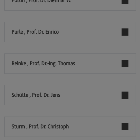
Polzin , Prof. Dr. Dietmar W.
General Business Management
Modulangebot
Purle , Prof. Dr. Enrico
Berufsperspektiven
Kontakt
Governance Sozialer Arbeit
Reinke , Prof. Dr.-Ing. Thomas
Governance Sozialer Arbeit
Modulangebot
Berufsperspektiven
Schütte , Prof. Dr. Jens
Kontakt
Informatik
Informatik
Sturm , Prof. Dr. Christoph
Profil-O-Mat Informatik
(External link)