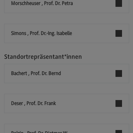
Kontakt
Morschheuser , Prof. Dr. Petra
Executive Engineering
Executive Engineering
Simons , Prof. Dr.-Ing. Isabelle
Modulangebot
Besonderheiten und Highlights
Berufsperspektiven
Standortrepräsentant*innen
Kontakt
Bachert , Prof. Dr. Bernd
Finance
Finance
Modulangebot
Deser , Prof. Dr. Frank
Berufsperspektiven
Kontakt
General Business Management