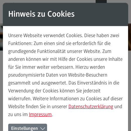
Direkt zum Inhalt
Direkt zum Hauptmenu
Direkt zum Footer
DE
EN
Hinweis zu Cookies
Modul-O-Mat
Suchen
Unsere Webseite verwendet Cookies. Diese haben zwei
Masterstudiengänge
Funktionen: Zum einen sind sie erforderlich für die
grundlegende Funktionalität unserer Website. Zum
Accounting, Controlling, Taxation
anderen können wir mit Hilfe der Cookies unsere Inhalte
Accounting, Controlling, Taxation
für Sie immer weiter verbessern. Hierzu werden
Kontakt
Persönlich an neun DHBW Standorten
Modulangebot
pseudonymisierte Daten von Website-Besuchern
DHBW Mosbach
gesammelt und ausgewertet. Das Einverständnis in die
Berufsperspektiven
Verwendung der Cookies können Sie jederzeit
Kontakt
widerrufen. Weitere Informationen zu Cookies auf dieser
Persönlich an neun DHBW Standorten
DHBW Heidenheim
DHBW
Advanced Practice in Healthcare
Website finden Sie in unserer
Datenschutzerklärung
und
zu uns im
Impressum
.
Advanced Practice in Healthcare
Rahmenbedingungen
Der Duale Master an der DHBW
Einstellungen