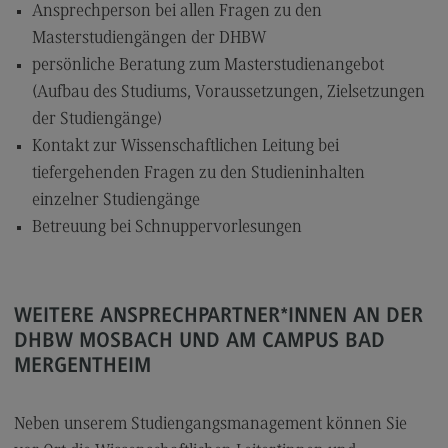
Ansprechperson bei allen Fragen zu den
Modulangebot
Masterstudiengängen der DHBW
Berufsperspektiven
persönliche Beratung zum Masterstudienangebot
(Aufbau des Studiums, Voraussetzungen, Zielsetzungen
Kontakt
der Studiengänge)
Digital Business Management
Kontakt zur Wissenschaftlichen Leitung bei
Digital Business Management
tiefergehenden Fragen zu den Studieninhalten
einzelner Studiengänge
Modulangebot
Betreuung bei Schnuppervorlesungen
Berufsperspektiven
Kontakt
Digitalisierung in der Sozialen Arbeit
WEITERE ANSPRECHPARTNER*INNEN AN DER
DHBW MOSBACH UND AM CAMPUS BAD
Digitalisierung in der Sozialen Arbeit
MERGENTHEIM
Modulangebot
Berufsperspektiven
Neben unserem Studiengangsmanagement können Sie