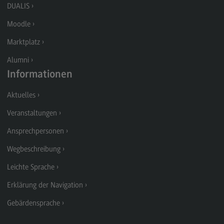
DUALIS
Berufsperspektiven
Moodle
Kontakt
Marktplatz
Marketing and Business Psychology
Alumni
Marketing and Business Psychology
Informationen
Modulangebot
Aktuelles
Berufsperspektiven
Veranstaltungen
Kontakt
Ansprechpersonen
Maschinenbau
Wegbeschreibung
Maschinenbau
Leichte Sprache
Profil-O-Mat Maschinenbau
Erklärung der Navigation
(External link)
Rahmenbedingungen
Gebärdensprache
Modulangebot