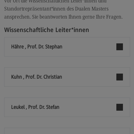
vor Ort die Wissenschaftlichen Leiter*innen und
Kontakt
Standortrepräsentant*innen des Dualen Masters
Elektrotechnik und Informationstechnik
ansprechen. Sie beantworten Ihnen gerne Ihre Fragen.
Elektrotechnik und Informationstechnik
Wissenschaftliche Leiter*innen
Profil-O-Mat Elektrotechnik und
Informationstechnik
(External link)
Hähre , Prof. Dr. Stephan
Rahmenbedingungen
Modulangebot
Berufsperspektiven
Kuhn , Prof. Dr. Christian
Kontakt
Entrepreneurship
Entrepreneurship
Leukel , Prof. Dr. Stefan
Modulangebot
Berufsperspektiven