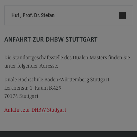
Berufsperspektiven
Huf , Prof. Dr. Stefan
Kontakt
Master of Business Administration
Master of Business Administration
ANFAHRT ZUR DHBW STUTTGART
Modulangebot
Die Standortgeschäftsstelle des Dualen Masters finden Sie
Berufsperspektiven
unter folgender Adresse:
Kontakt
Duale Hochschule Baden-Württemberg Stuttgart
Media and Data-driven Business
Lerchenstr. 1, Raum B.429
Media and Data-driven Business
70174 Stuttgart
Modulangebot
Anfahrt zur DHBW Stuttgart
Berufsperspektiven
Kontakt