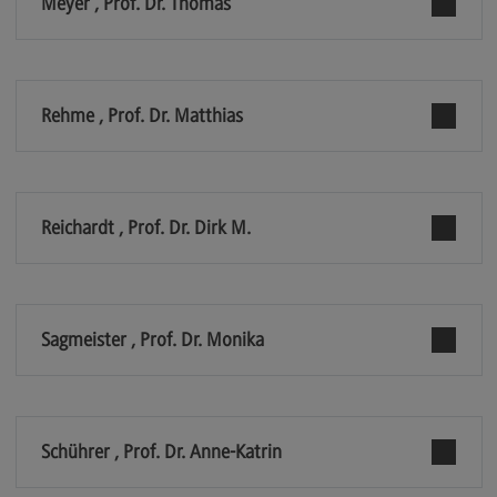
Meyer , Prof. Dr. Thomas
Rahmenbedingungen
Modulangebot
Berufsperspektiven
Rehme , Prof. Dr. Matthias
Kontakt
Integrated Engineering
Integrated Engineering
Reichardt , Prof. Dr. Dirk M.
Rahmenbedingungen
Modulangebot
Berufsperspektiven
Sagmeister , Prof. Dr. Monika
Kontakt
Intensive Care
Schührer , Prof. Dr. Anne-Katrin
Intensive Care
Modulangebot