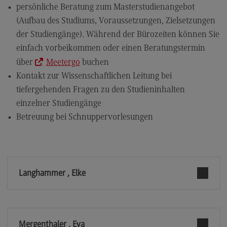
persönliche Beratung zum Masterstudienangebot
Modulangebot
(Aufbau des Studiums, Voraussetzungen, Zielsetzungen
Berufsperspektiven
der Studiengänge). Während der Bürozeiten können Sie
einfach vorbeikommen oder einen Beratungstermin
Kontakt
über
Meetergo
buchen
Digital Business Management
Kontakt zur Wissenschaftlichen Leitung bei
Digital Business Management
tiefergehenden Fragen zu den Studieninhalten
Modulangebot
einzelner Studiengänge
Betreuung bei Schnuppervorlesungen
Berufsperspektiven
Kontakt
Digitalisierung in der Sozialen Arbeit
Langhammer , Elke
Digitalisierung in der Sozialen Arbeit
Modulangebot
Berufsperspektiven
Mergenthaler , Eva