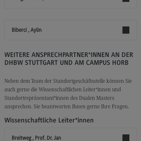
Kontakt
Elektrotechnik und Informationstechnik
Elektrotechnik und Informationstechnik
Biberci , Aylin
Profil-O-Mat Elektrotechnik und
Informationstechnik
(External link)
Rahmenbedingungen
WEITERE ANSPRECHPARTNER*INNEN AN DER
DHBW STUTTGART UND AM CAMPUS HORB
Modulangebot
Berufsperspektiven
Neben dem Team der Standortgeschäftsstelle können Sie
Kontakt
auch gerne die Wissenschaftlichen Leiter*innen und
Standortrepräsentant*innen des Dualen Masters
Entrepreneurship
ansprechen. Sie beantworten Ihnen gerne Ihre Fragen.
Entrepreneurship
Wissenschaftliche Leiter*innen
Modulangebot
Berufsperspektiven
Breitweg , Prof. Dr. Jan