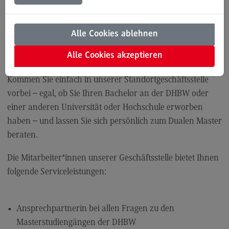
Stuttgart
Modulangebot
Kontakt
Alle Cookies ablehnen
Bachelor - und dann? Informieren Sie sich an der DHBW
Bauingenieurwesen
Alle Cookies akzeptieren
Stuttgart über die dualen Masterstudiengänge der DHBW!
Bauingenieurwesen
Kommen Sie einfach in unserer Standortgeschäftsstelle
Rahmenbedingungen
vorbei – egal, ob Sie Ihren Bachelor an der DHBW oder
Modulangebot
einer anderen Universität oder Hochschule erworben
haben – und lassen Sie sich persönlich zum Dualen Master
Berufsperspektiven
beraten.
Kontakt
Die Mitarbeiter*innen unserer Geschäftsstelle bietet Ihnen
Data Science and Artificial Intelligence
folgende Serviceleistungen:
Data Science and Artificial Intelligence
Profil-O-Mat Data Science and Artificial
Intelligence
Ansprechpartnerin bei allen Fragen zu den
(External link)
Masterstudiengängen der DHBW
Rahmenbedingungen