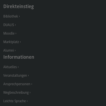
Personalmanagement und
Wirtschaftspsychologie
Direkteinstieg
Personalmanagement und
Bibliothek
Wirtschaftspsychologie
DUALIS
Modulangebot
Moodle
Berufsperspektiven
Marktplatz
Kontakt
Alumni
Planung und Koordination in der Sozialen Arbeit
Informationen
Planung und Koordination in der Sozialen Arbeit
Aktuelles
Modulangebot
Veranstaltungen
Berufsperspektiven
Ansprechpersonen
Kontakt
Wegbeschreibung
Rechnungswesen Steuern Wirtschaftsrecht
Leichte Sprache
Rechnungswesen Steuern Wirtschaftsrecht