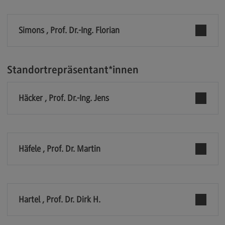
Berufsperspektiven
Simons , Prof. Dr.-Ing. Florian
Kontakt
Marketing and Business Psychology
Standortrepräsentant*innen
Marketing and Business Psychology
Modulangebot
Häcker , Prof. Dr.-Ing. Jens
Berufsperspektiven
Kontakt
Maschinenbau
Häfele , Prof. Dr. Martin
Maschinenbau
Profil-O-Mat Maschinenbau
(External link)
Rahmenbedingungen
Hartel , Prof. Dr. Dirk H.
Modulangebot