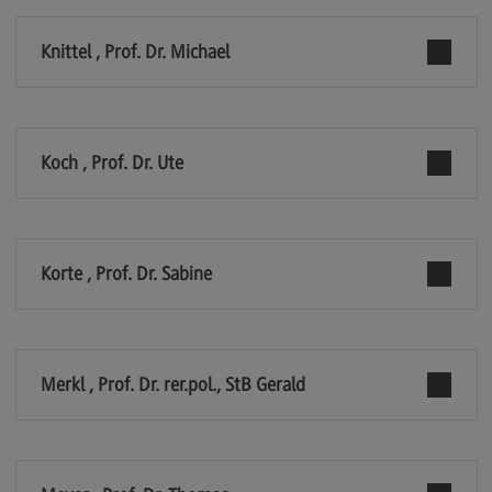
General Business Management
Knittel , Prof. Dr. Michael
Modulangebot
Berufsperspektiven
Kontakt
Koch , Prof. Dr. Ute
Governance Sozialer Arbeit
Governance Sozialer Arbeit
Modulangebot
Korte , Prof. Dr. Sabine
Berufsperspektiven
Kontakt
Merkl , Prof. Dr. rer.pol., StB Gerald
Informatik
Informatik
Profil-O-Mat Informatik
(External link)