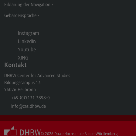
Erklärung der Navigation
Modulangebot
Gebärdensprache
Berufsperspektiven
Kontakt
Instagram
Sales and Negotiation
LinkedIn
Youtube
Sales and Negotiation
XING
Modulangebot
Kontakt
Berufsperspektiven
DHBW Center for Advanced Studies
Bildungscampus 13
Kontakt
74076
Heilbronn
Soziale Arbeit in der Migrationsgesellschaft
+49 (0)7131.3898-0
Soziale Arbeit in der Migrationsgesellschaft
info
@cas.dhbw.de
Modulangebot
Berufsperspektiven
© 2026
Duale Hochschule Baden-Württemberg