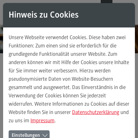
Direkt zum Inhalt
Direkt zum Hauptmenu
Direkt zum Footer
DE
EN
Hinweis zu Cookies
Modul-O-Mat
Suchen
Unsere Webseite verwendet Cookies. Diese haben zwei
Masterstudiengänge
Funktionen: Zum einen sind sie erforderlich für die
grundlegende Funktionalität unserer Website. Zum
Accounting, Controlling, Taxation
anderen können wir mit Hilfe der Cookies unsere Inhalte
Accounting, Controlling, Taxation
für Sie immer weiter verbessern. Hierzu werden
Kontakt
Persönlich an neun DHBW Standorten
DHBW Stuttgart
Modulangebot
pseudonymisierte Daten von Website-Besuchern
gesammelt und ausgewertet. Das Einverständnis in die
Berufsperspektiven
Verwendung der Cookies können Sie jederzeit
Kontakt
Persönlich an neun DHBW Standorten
DHBW Heidenheim
DHBW
widerrufen. Weitere Informationen zu Cookies auf dieser
Advanced Practice in Healthcare
Website finden Sie in unserer
Datenschutzerklärung
und
zu uns im
Impressum
.
Advanced Practice in Healthcare
Der Duale Master an der DHBW
Rahmenbedingungen
Einstellungen