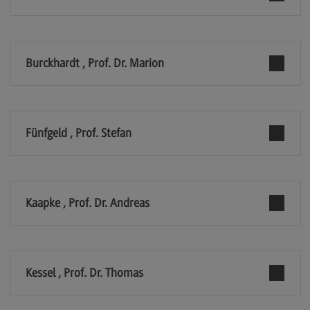
Kontakt
Executive Engineering
Executive Engineering
Burckhardt , Prof. Dr. Marion
Modulangebot
Besonderheiten und Highlights
Berufsperspektiven
Fünfgeld , Prof. Stefan
Kontakt
Finance
Kaapke , Prof. Dr. Andreas
Finance
Modulangebot
Berufsperspektiven
Kessel , Prof. Dr. Thomas
Kontakt
General Business Management