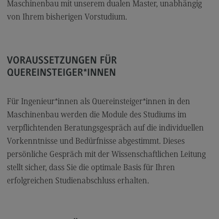
Maschinenbau mit unserem dualen Master, unabhängig
Modulangebot
von Ihrem bisherigen Vorstudium.
Berufsperspektiven
Kontakt
VORAUSSETZUNGEN FÜR
Digital Business Management
QUEREINSTEIGER*INNEN
Digital Business Management
Modulangebot
Für Ingenieur*innen als Quereinsteiger*innen in den
Maschinenbau werden die Module des Studiums im
Berufsperspektiven
verpflichtenden Beratungsgespräch auf die individuellen
Kontakt
Vorkenntnisse und Bedürfnisse abgestimmt. Dieses
Digitalisierung in der Sozialen Arbeit
persönliche Gespräch mit der Wissenschaftlichen Leitung
stellt sicher, dass Sie die optimale Basis für Ihren
Digitalisierung in der Sozialen Arbeit
erfolgreichen Studienabschluss erhalten.
Modulangebot
Berufsperspektiven