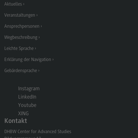
Aktuelles
Berufsperspektiven
Veranstaltungen
Kontakt
Ansprechpersonen
Master of Business Administration
Wegbeschreibung
Master of Business Administration
Leichte Sprache
Modulangebot
Erklärung der Navigation
Berufsperspektiven
Gebärdensprache
Kontakt
Media and Data-driven Business
Instagram
Media and Data-driven Business
LinkedIn
Youtube
Modulangebot
XING
Berufsperspektiven
Kontakt
Kontakt
DHBW Center for Advanced Studies