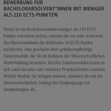
Kontakt
BEWERBUNG FÜR
BACHELORABSOLVENT*INNEN MIT WENIGER
Elektrotechnik und Informationstechnik
ALS 210 ECTS-PUNKTEN
Elektrotechnik und Informationstechnik
Profil-O-Mat Elektrotechnik und
Wenn Sie im Bachelorstudium weniger als 210 ECTS-
Informationstechnik
Punkte erworben haben, müssen Sie vor oder während
(External link)
Rahmenbedingungen
des Masterstudiums die fehlenden 30 ECTS-Punkte
nachholen. Dies geschieht über gebührenpflichtige
Modulangebot
Zusatzmodule, die Sie im Rahmen der Wissenschaftlichen
Berufsperspektiven
Weiterbildung besuchen. Bei den Zusatzmodulen kann es
Kontakt
sich auch um eine oder mehrere Projektarbeiten handeln.
Welche Module Sie belegen müssen, stimmen Sie mit der
Entrepreneurship
Wissenschaftlichen Leitung des Studiengangs vor
Entrepreneurship
Studienbeginn ab.
Modulangebot
Berufsperspektiven