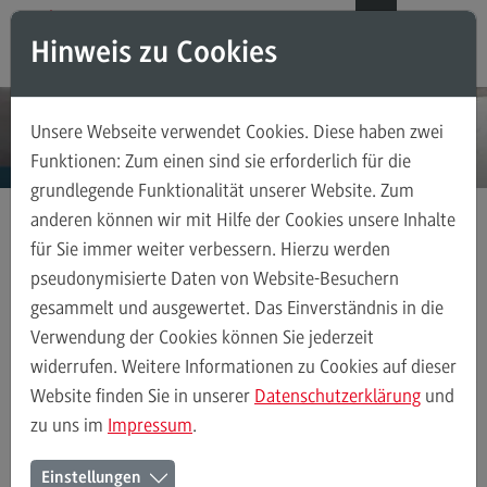
Direkt zum Inhalt
Direkt zum Hauptmenu
Direkt zum Footer
DE
EN
Hinweis zu Cookies
Modul-O-Mat
Suchen
Unsere Webseite verwendet Cookies. Diese haben zwei
Masterstudiengänge
Funktionen: Zum einen sind sie erforderlich für die
grundlegende Funktionalität unserer Website. Zum
Accounting, Controlling, Taxation
anderen können wir mit Hilfe der Cookies unsere Inhalte
Accounting, Controlling, Taxation
für Sie immer weiter verbessern. Hierzu werden
Masterstudiengänge
Maschinenbau
Modulangebot
Modulangebot
pseudonymisierte Daten von Website-Besuchern
Maschinenbau für Quereinsteiger
gesammelt und ausgewertet. Das Einverständnis in die
Berufsperspektiven
Verwendung der Cookies können Sie jederzeit
Kontakt
widerrufen. Weitere Informationen zu Cookies auf dieser
Modulangebot
Digitale Konstruktion und Entwicklung
Produkti
Advanced Practice in Healthcare
Website finden Sie in unserer
Datenschutzerklärung
und
zu uns im
Impressum
.
Advanced Practice in Healthcare
Rahmenbedingungen
Master Maschinenbau für
Einstellungen