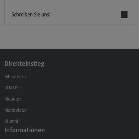
Berufsperspektiven
Schreiben Sie uns!
Kontakt
Marketing and Business Psychology
Marketing and Business Psychology
Modulangebot
Direkteinstieg
Berufsperspektiven
Bibliothek
Kontakt
DUALIS
Maschinenbau
Moodle
Maschinenbau
Marktplatz
Profil-O-Mat Maschinenbau
(External link)
Alumni
Rahmenbedingungen
Informationen
Modulangebot