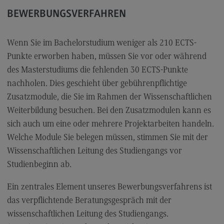
Kontakt
BEWERBUNGSVERFAHREN
Executive Engineering
Executive Engineering
Wenn Sie im Bachelorstudium weniger als 210 ECTS-
Punkte erworben haben, müssen Sie vor oder während
Modulangebot
des Masterstudiums die fehlenden 30 ECTS-Punkte
Besonderheiten und Highlights
nachholen. Dies geschieht über gebührenpflichtige
Berufsperspektiven
Zusatzmodule, die Sie im Rahmen der Wissenschaftlichen
Weiterbildung besuchen. Bei den Zusatzmodulen kann es
Kontakt
sich auch um eine oder mehrere Projektarbeiten handeln.
Finance
Welche Module Sie belegen müssen, stimmen Sie mit der
Finance
Wissenschaftlichen Leitung des Studiengangs vor
Studienbeginn ab.
Modulangebot
Berufsperspektiven
Ein zentrales Element unseres Bewerbungsverfahrens ist
das verpflichtende Beratungsgespräch mit der
Kontakt
wissenschaftlichen Leitung des Studiengangs.
General Business Management