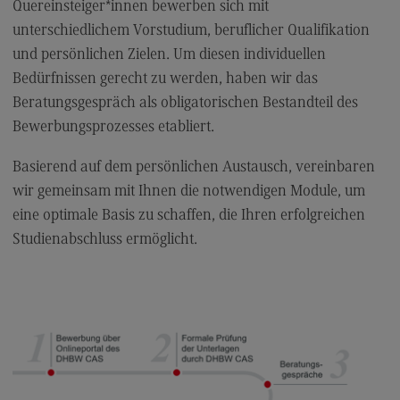
Quereinsteiger*innen bewerben sich mit
General Business Management
unterschiedlichem Vorstudium, beruflicher Qualifikation
und persönlichen Zielen. Um diesen individuellen
Modulangebot
Bedürfnissen gerecht zu werden, haben wir das
Berufsperspektiven
Beratungsgespräch als obligatorischen Bestandteil des
Kontakt
Bewerbungsprozesses etabliert.
Governance Sozialer Arbeit
Basierend auf dem persönlichen Austausch, vereinbaren
Governance Sozialer Arbeit
wir gemeinsam mit Ihnen die notwendigen Module, um
eine optimale Basis zu schaffen, die Ihren erfolgreichen
Modulangebot
Studienabschluss ermöglicht.
Berufsperspektiven
Kontakt
Informatik
Informatik
Profil-O-Mat Informatik
(External link)