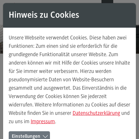
Direkt zum Inhalt
Direkt zum Hauptmenu
Direkt zum Footer
DE
EN
Hinweis zu Cookies
Modul-O-Mat
Suchen
Unsere Webseite verwendet Cookies. Diese haben zwei
Masterstudiengänge
Funktionen: Zum einen sind sie erforderlich für die
grundlegende Funktionalität unserer Website. Zum
Accounting, Controlling, Taxation
anderen können wir mit Hilfe der Cookies unsere Inhalte
Accounting, Controlling, Taxation
für Sie immer weiter verbessern. Hierzu werden
Anmeldung Infoveranstaltungen
Master Insights Stuttgart
Modulangebot
pseudonymisierte Daten von Website-Besuchern
gesammelt und ausgewertet. Das Einverständnis in die
Berufsperspektiven
Verwendung der Cookies können Sie jederzeit
Master Insights on Campus -
Kontakt
widerrufen. Weitere Informationen zu Cookies auf dieser
Stuttgart
Advanced Practice in Healthcare
Website finden Sie in unserer
Datenschutzerklärung
und
zu uns im
Impressum
.
Advanced Practice in Healthcare
Rahmenbedingungen
Datum:
20.10.2026
Einstellungen