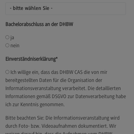
General Business Management
Modulangebot
Bachelorabschluss an der DHBW
Berufsperspektiven
ja
Kontakt
nein
Governance Sozialer Arbeit
Einverständniserklärung
*
Governance Sozialer Arbeit
Ich willige ein, dass das DHBW CAS die von mir
Modulangebot
bereitgestellten Daten für die Organisation der
Berufsperspektiven
Informationsveranstaltung verarbeitet. Die detaillierten
Kontakt
Informationen gemäß DSGVO zur Datenverarbeitung habe
ich zur Kenntnis genommen.
Informatik
Informatik
Bitte beachten Sie: Die Informationsveranstaltung wird
durch Foto- bzw. Videoaufnahmen dokumentiert. Wir
Profil-O-Mat Informatik
(External link)
weisen darauf hin, dass die Aufnahmen vom DHBW