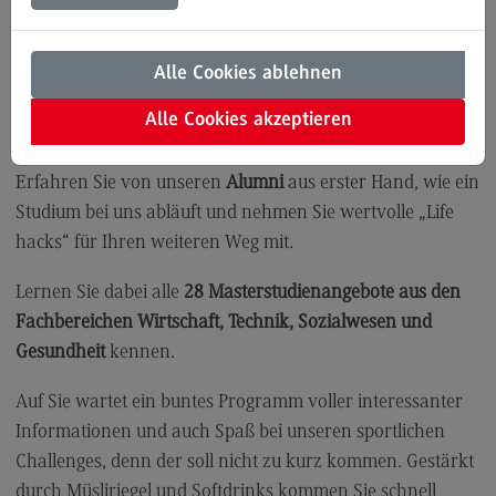
Uhrzeit:
16:30 Uhr
Modulangebot
Ort:
DHBW Stuttgart, Technik-Gebäude, Lerchenstraße 1,
Kontakt
Alle Cookies ablehnen
70174 Stuttgart, Cafeteria
Bauingenieurwesen
Alle Cookies akzeptieren
An unseren
Infoständen
können Sie mit unseren
Bauingenieurwesen
Studienberater*innen
direkt ins Gespräch kommen.
Rahmenbedingungen
Erfahren Sie von unseren
Alumni
aus erster Hand, wie ein
Studium bei uns abläuft und nehmen Sie wertvolle „Life
Modulangebot
hacks“ für Ihren weiteren Weg mit.
Berufsperspektiven
Lernen Sie dabei alle
28 Masterstudienangebote aus den
Kontakt
Fachbereichen Wirtschaft, Technik, Sozialwesen und
Data Science and Artificial Intelligence
Gesundheit
kennen.
Data Science and Artificial Intelligence
Auf Sie wartet ein buntes Programm voller interessanter
Profil-O-Mat Data Science and Artificial
Informationen und auch Spaß bei unseren sportlichen
Intelligence
(External link)
Challenges, denn der soll nicht zu kurz kommen. Gestärkt
Rahmenbedingungen
durch Müsliriegel und Softdrinks kommen Sie schnell