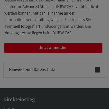
Rahmenbedingungen
Center for Advanced Studies (DHBW CAS) veröffentlicht
Modulangebot
werden können. Mit der Teilnahme an der
Informationsveranstaltung willigen Sie ein, dass Sie
Berufsperspektiven
eventuell fotografiert und/oder gefilmt werden. Die
Kontakt
Nutzungsrechte liegen beim DHBW CAS.
Integrated Engineering
Integrated Engineering
Rahmenbedingungen
Modulangebot
Hinweise zum Datenschutz
Berufsperspektiven
Kontakt
Intensive Care
Direkteinstieg
Intensive Care
Modulangebot