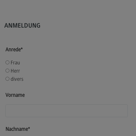
Kontakt
Elektrotechnik und Informationstechnik
Elektrotechnik und Informationstechnik
ANMELDUNG
Profil-O-Mat Elektrotechnik und
Informationstechnik
(External link)
Anrede
*
Rahmenbedingungen
Frau
Modulangebot
Herr
Berufsperspektiven
divers
Kontakt
Vorname
Entrepreneurship
Entrepreneurship
Modulangebot
Berufsperspektiven
Nachname
*