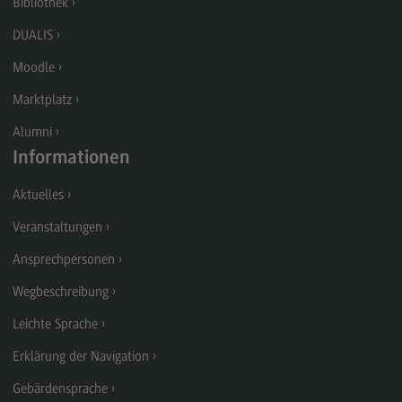
Bibliothek
Berufsperspektiven
DUALIS
Kontakt
Moodle
Marketing and Business Psychology
Marktplatz
Marketing and Business Psychology
Alumni
Informationen
Modulangebot
Berufsperspektiven
Aktuelles
Kontakt
Veranstaltungen
Maschinenbau
Ansprechpersonen
Maschinenbau
Wegbeschreibung
Profil-O-Mat Maschinenbau
Leichte Sprache
(External link)
Rahmenbedingungen
Erklärung der Navigation
Modulangebot
Gebärdensprache