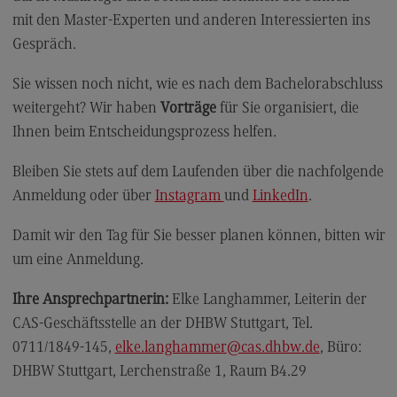
Modulangebot
mit den Master-Experten und anderen Interessierten ins
Gespräch.
Berufsperspektiven
Kontakt
Sie wissen noch nicht, wie es nach dem Bachelorabschluss
weitergeht? Wir haben
Vorträge
für Sie organisiert, die
Digital Business Management
Ihnen beim Entscheidungsprozess helfen.
Digital Business Management
Bleiben Sie stets auf dem Laufenden über die nachfolgende
Modulangebot
Anmeldung oder über
Instagram
und
LinkedIn
.
Berufsperspektiven
Damit wir den Tag für Sie besser planen können, bitten wir
Kontakt
um eine Anmeldung.
Digitalisierung in der Sozialen Arbeit
Ihre Ansprechpartnerin:
Elke Langhammer, Leiterin der
Digitalisierung in der Sozialen Arbeit
CAS-Geschäftsstelle an der DHBW Stuttgart, Tel.
Modulangebot
0711/1849-145,
elke.langhammer
@cas.dhbw.de
, Büro:
Berufsperspektiven
DHBW Stuttgart, Lerchenstraße 1, Raum B4.29