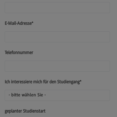
Kontakt
Executive Engineering
Executive Engineering
E-Mail-Adresse
*
Modulangebot
Besonderheiten und Highlights
Berufsperspektiven
Telefonnummer
Kontakt
Finance
Finance
Ich interessiere mich für den Studiengang
*
Modulangebot
Berufsperspektiven
Kontakt
geplanter Studienstart
General Business Management