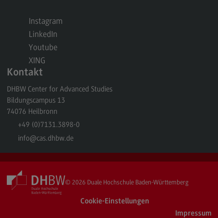
Berufsperspektiven
Instagram
Kontakt
LinkedIn
Master of Business Administration
Youtube
XING
Master of Business Administration
Kontakt
Modulangebot
DHBW Center for Advanced Studies
Berufsperspektiven
Bildungscampus 13
74076
Heilbronn
Kontakt
+49 (0)7131.3898-0
Media and Data-driven Business
info
@cas.dhbw.de
Media and Data-driven Business
Modulangebot
© 2026
Duale Hochschule Baden-Württemberg
Berufsperspektiven
Kontakt
Cookie-Einstellungen
Impressum