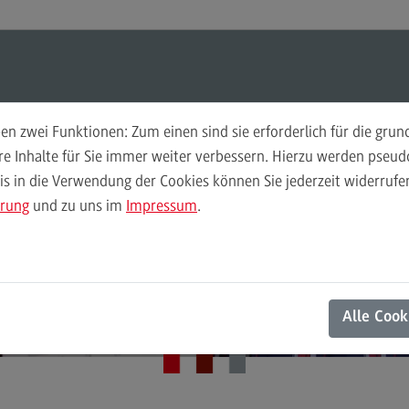
ul-O-Mat
Suchen
Modul-O-Mat
Suchen
Media and Data-driven Business (M. A.)
n zwei Funktionen: Zum einen sind sie erforderlich für die gru
tal, datengetriebe
ere Inhalte für Sie immer weiter verbessern. Hierzu werden pse
 in die Verwendung der Cookies können Sie jederzeit widerrufen
Finance
Per
ndenorientiert in 
ärung
und zu uns im
Impressum
.
Wir
Finance
Pe
Modulangebot
Wi
Zukunft
Berufsperspektiven
Mo
Alle Cook
Kontakt
Be
General Business Management
Ko
General Business Management
Pla
Sozi