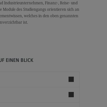
cated@Mannheim
 Industrieunternehmen, Finanz-, Reise- und
ntakt
e Module des Studiengangs orientieren sich an
ementwissen, welches in den oben genannten
tschaftsingenieurwesen
verzichtbar ist.
rtschaftsingenieurwesen
ofil-O-Mat
rtschaftsingenieurwesen
ternal link)
hmenbedingungen
dulangebot
UF EINEN BLICK
cated@Heidenheim
rufsperspektiven
ntakt
 Hochschule