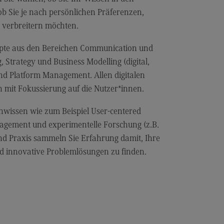
alitätsmanagement
ob Sie je nach persönlichen Präferenzen,
 verbreitern möchten.
hre am DHBW CAS
mni
epte aus den Bereichen Communication und
Strategy und Business Modelling (digital,
umni
und Platform Management. Allen digitalen
fahrung weitergeben
 mit Fokussierung auf die Nutzer*innen.
ranstaltungen für Alumni
nwissen wie zum Beispiel User-centered
wsletter Alumni
agement und experimentelle Forschung (z.B.
ntakt Alumni-Team
nd Praxis sammeln Sie Erfahrung damit, Ihre
 innovative Problemlösungen zu finden.
searbeit
essearbeit
dien für Presse
ws und Pressemitteilungen