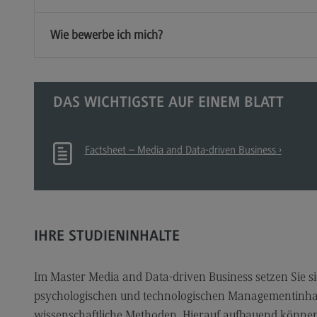
Fa
Wie bewerbe ich mich?
Ch
Sc
DH
DAS WICHTIGSTE AUF EINEM BLATT
Sp
Nac
Factsheet – Media and Data-driven Business
Na
En
de
Na
IHRE STUDIENINHALTE
Na
Im Master Media and Data-driven Business setzen Sie s
Id
psychologischen und technologischen Managementinha
Qua
wissenschaftliche Methoden. Hierauf aufbauend können 