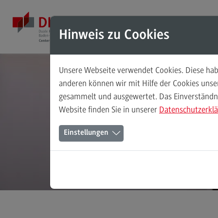
Direkt zum Inhalt
Direkt zum Hauptmenu
Direkt zum Footer
Mod
Hinweis zu Cookies
Unsere Webseite verwendet Cookies. Diese habe
Digi
Masterstudiengänge
anderen können wir mit Hilfe der Cookies uns
gesammelt und ausgewertet. Das Einverständnis
Accounting, Controlling, Taxation
ku
Website finden Sie in unserer
Datenschutzerkl
Accounting, Controlling, Taxation
Einstellungen
Modulangebot
Berufsperspektiven
Kontakt
Advanced Practice in Healthcare
Advanced Practice in Healthcare