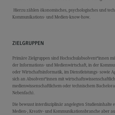
Kontakt
Mo
Hierzu zählen ökonomisches, psychologisches und tech
Marketing and Business Psychology
Be
Kommunikations- und Medien-know-how.
Marketing and Business Psychology
Ko
Modulangebot
Tra
Berufsperspektiven
Tr
ZIELGRUPPEN
Kontakt
Mo
Primäre Zielgruppen sind Hochschulabsolvent*innen mit
Maschinenbau
Ko
der Informations- und Medienwirtschaft, in der Kommun
Maschinenbau
Wirt
oder Wirtschaftsinformatik, im Dienstleistungs- sowie A
Profil-O-Mat Maschinenbau
Wi
sich an Absolvent*innen mit wirtschaftswissenschaftl
(External link)
medienwissenschaftlichem oder technischem Bachelora
Rahmenbedingungen
Ra
Nebenfach).
Modulangebot
Mo
Die bewusst interdisziplinär angelegten Studieninhalte 
Berufsperspektiven
Be
Medien-, Kreativ- und Kommunikationsbranche aber au