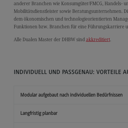
Kontakt
Lo
anderer Branchen wie Konsumgüter/FMCG, Handels- und
Master of Business Administration
Ko
Mobilitätsdienstleister sowie Beratungsunternehmen. Di
dem ökonomischen und technologieorientierten Manag
Master of Business Administration
Wir
Funktionen bzw. Branchen für eine Führungskarriere un
Modulangebot
Wi
Alle Dualen Master der DHBW sind
akkreditiert
.
Berufsperspektiven
Pr
Wi
(Ex
Kontakt
Ra
Media and Data-driven Business
Mo
INDIVIDUELL UND PASSGENAU: VORTEILE A
Media and Data-driven Business
Lo
Modulangebot
Be
Berufsperspektiven
Modular aufgebaut nach individuellen Bedürfnissen
Ko
Kontakt
Langfristig planbar
Arbeitgeber-Vorteile
Die