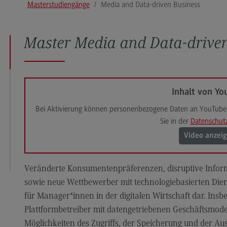
Masterstudiengänge
Media and Data-driven Business
Modulangebot
Pl
Berufsperspektiven
So
Master Media and Data-driven
Kontakt
Mo
Governance Sozialer Arbeit
Be
Governance Sozialer Arbeit
Ko
Inhalt von Yo
Modulangebot
Rec
Wirt
Bei Aktivierung können personenbezogene Daten an YouTube 
Berufsperspektiven
Sie in der
Datenschut
Re
Kontakt
Wi
Video anzei
Informatik
Mo
Veränderte Konsumentenpräferenzen, disruptive Info
ce
Informatik
Be
sowie neue Wettbewerber mit technologiebasierten Dien
Profil-O-Mat Informatik
Ko
für Manager*innen in der digitalen Wirtschaft dar. Ins
(External link)
Rahmenbedingungen
Sale
Plattformbetreiber mit datengetriebenen Geschäftsmode
Möglichkeiten des Zugriffs, der Speicherung und der Au