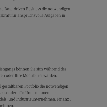
les and Negotiation
dulangebot
nd Data-driven Business die notwendigen
skraft für anspruchsvolle Aufgaben in
rufsperspektiven
ntakt
ale Arbeit in der
ationsgesellschaft
iale Arbeit in der
grationsgesellschaft
dulangebot
rufsperspektiven
diengangs können Sie sich während des
ren oder Ihre Module frei wählen.
ntakt
ply Chain Management, Logistics,
l gestaltbaren Portfolio die notwendigen
duction
nsbesondere für Unternehmen der
pply Chain Management, Logistics,
dels- und Industrieunternehmen, Finanz-,
oduction
rnehmen.