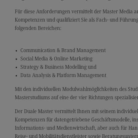
Modulangebot
Sa
Berufsperspektiven
Mo
Für diese Anforderungen vermittelt der Master Media a
Kompetenzen und qualifiziert Sie als Fach- und Führung
Kontakt
Be
folgenden Bereichen:
Integrated Engineering
Ko
Integrated Engineering
Sozi
Migr
Communication & Brand Management
Rahmenbedingungen
Social Media & Online Marketing
Soz
Modulangebot
Mi
Strategy & Business Modelling und
Data Analysis & Platform Management
Berufsperspektiven
Mo
Kontakt
Be
Mit den individuellen Modulwahlmöglichkeiten des Stu
Masterstudiums auf eine der vier Richtungen spezialisie
Intensive Care
Ko
Intensive Care
Sup
Der Duale Master vermittelt Ihnen mit seinem individuel
Pro
Kompetenzen für datengetriebene Geschäftsmodelle, i
it
Modulangebot
Su
Informations- und Medienwirtschaft, aber auch für Han
Berufsperspektiven
Pr
Reise- und Mobilitätsdienstleister sowie Beratungsunte