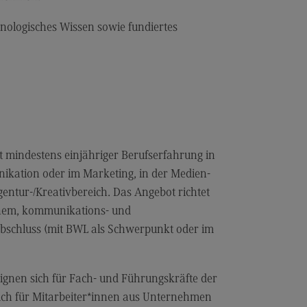
dulangebot
nologisches Wissen sowie fundiertes
rufsperspektiven
ntakt
nskulturelle Traumapädagogik
anskulturelle Traumapädagogik
dulangebot
 mindestens einjähriger Berufserfahrung in
ntakt
ikation oder im Marketing, in der Medien-
schaftsinformatik
gentur-/Kreativbereich. Das Angebot richtet
rtschaftsinformatik
ichem, kommunikations- und
bschluss (mit BWL als Schwerpunkt oder im
hmenbedingungen
dulangebot
eignen sich für Fach- und Führungskräfte der
rufsperspektiven
ch für Mitarbeiter*innen aus Unternehmen