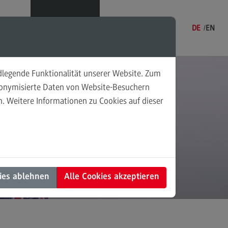
Menü
DE
EN
ndlegende Funktionalität unserer Website. Zum
n und
udonymisierte Daten von Website-Besuchern
. Weitere Informationen zu Cookies auf dieser
sonalmanagement und
die
tschaftspsychologie
rsonalmanagement und
rtschaftspsychologie
dulangebot
ies ablehnen
Alle Cookies akzeptieren
rufsperspektiven
ntakt
nung und Koordination in der
alen Arbeit