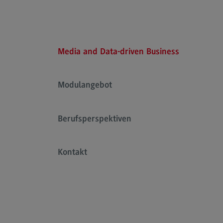
Rahmenbedingungen
Modulangebot
Kontakt
Media and Data-driven Business
Bauingenieurwesen
Bauingenieurwesen
Modulangebot
Rahmenbedingungen
Modulangebot
Berufsperspektiven
Berufsperspektiven
Kontakt
Kontakt
Data Science and Artificial Intelligen
Data Science and Artificial
Intelligence
Profil-O-Mat Data Science and