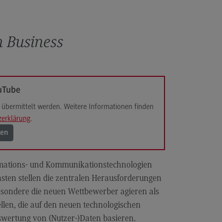
anung und Koordination in der
zialen Arbeit
 Business
dulangebot
rufsperspektiven
ntakt
uTube
hnungswesen Steuern
schaftsrecht
übermittelt werden. Weitere Informationen finden
zerklärung
.
chnungswesen Steuern
rtschaftsrecht
gen
dulangebot
rmations- und Kommunikationstechnologien
rufsperspektiven
sten stellen die zentralen Herausforderungen
ntakt
besondere die neuen Wettbewerber agieren als
s and Negotiation
llen, die auf den neuen technologischen
swertung von (Nutzer-)Daten basieren.