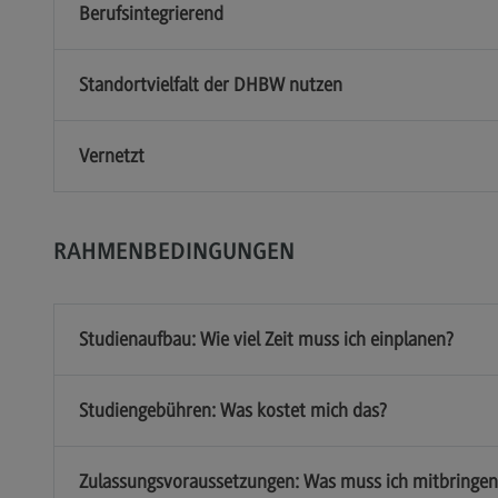
Berufsintegrierend
Dualer Partner werden
Übe
Personal finden
Üb
Standortvielfalt der DHBW nutzen
Personal entwickeln
Eu
(Ex
Vernetzt
Personal binden
Inte
Business Hacks
In
Newsletter für Duale Partner
EU
RAHMENBEDINGUNGEN
FAQ
Ex
Er
Studienaufbau: Wie viel Zeit muss ich einplanen?
En
Ko
Studiengebühren: Was kostet mich das?
Int
Zulassungsvoraussetzungen: Was muss ich mitbringen
In