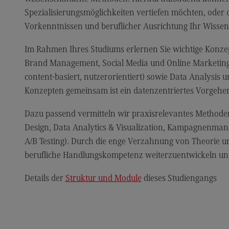
Qu
Spezialisierungsmöglichkeiten vertiefen möchten, oder 
Vorkenntnissen und beruflicher Ausrichtung Ihr Wissen
Le
Alu
Im Rahmen Ihres Studiums erlernen Sie wichtige Konz
Brand Management, Social Media und Online Marketing, 
Al
content-basiert, nutzerorientiert) sowie Data Analysis 
Er
Konzepten gemeinsam ist ein datenzentriertes Vorgehen
Ve
Dazu passend vermitteln wir praxisrelevantes Methode
Ne
Design, Data Analytics & Visualization, Kampagnenman
Ko
A/B Testing). Durch die enge Verzahnung von Theorie u
berufliche Handlungskompetenz weiterzuentwickeln und
Pres
Pr
Details der
Struktur und Module
dieses Studiengangs
Me
Ne