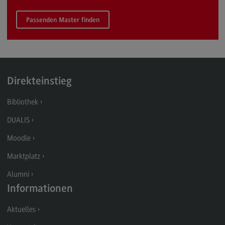
Rahmenbedingungen
Passenden Master finden
Modulangebot
Berufsperspektiven
Kontakt
Integrated Engineering
Direkteinstieg
Integrated Engineering
Bibliothek
Rahmenbedingungen
DUALIS
Modulangebot
Moodle
Berufsperspektiven
Marktplatz
Kontakt
Alumni
Intensive Care
Informationen
Intensive Care
Aktuelles
Modulangebot