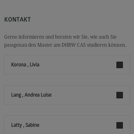
Kontakt
Executive Engineering
KONTAKT
Executive Engineering
Modulangebot
Gerne informieren und beraten wir Sie, wie auch Sie
passgenau den Master am DHBW CAS studieren können.
Besonderheiten und Highlights
Berufsperspektiven
Korona , Livia
Kontakt
Finance
Finance
Lang , Andrea Luise
Modulangebot
Berufsperspektiven
Kontakt
Latty , Sabine
General Business Management