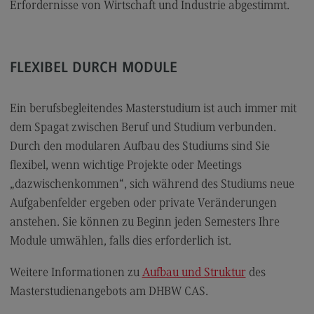
Kontakt
Erfordernisse von Wirtschaft und Industrie abgestimmt.
Elektrotechnik und Informationstechnik
Elektrotechnik und Informationstechnik
FLEXIBEL DURCH MODULE
Profil-O-Mat Elektrotechnik und
Informationstechnik
(External link)
Ein berufsbegleitendes Masterstudium ist auch immer mit
Rahmenbedingungen
dem Spagat zwischen Beruf und Studium verbunden.
Modulangebot
Durch den modularen Aufbau des Studiums sind Sie
flexibel, wenn wichtige Projekte oder Meetings
Berufsperspektiven
„dazwischenkommen“, sich während des Studiums neue
Kontakt
Aufgabenfelder ergeben oder private Veränderungen
Entrepreneurship
anstehen. Sie können zu Beginn jeden Semesters Ihre
Module umwählen, falls dies erforderlich ist.
Entrepreneurship
Modulangebot
Weitere Informationen zu
Aufbau und Struktur
des
Masterstudienangebots am DHBW CAS.
Berufsperspektiven