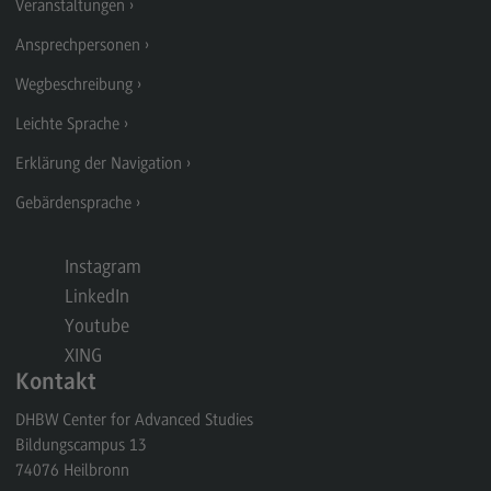
Veranstaltungen
Berufsperspektiven
Ansprechpersonen
Kontakt
Wegbeschreibung
Marketing and Business Psychology
Leichte Sprache
Marketing and Business Psychology
Erklärung der Navigation
Modulangebot
Gebärdensprache
Berufsperspektiven
Instagram
Kontakt
LinkedIn
Maschinenbau
Youtube
Maschinenbau
XING
Kontakt
Profil-O-Mat Maschinenbau
(External link)
DHBW Center for Advanced Studies
Rahmenbedingungen
Bildungscampus 13
74076
Heilbronn
Modulangebot