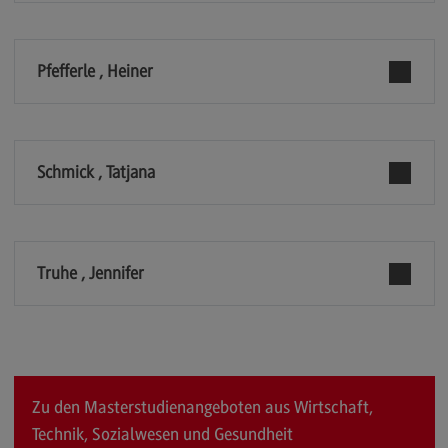
General Business Management
Modulangebot
Pfefferle , Heiner
Berufsperspektiven
Kontakt
Schmick , Tatjana
Governance Sozialer Arbeit
Governance Sozialer Arbeit
Modulangebot
Truhe , Jennifer
Berufsperspektiven
Kontakt
Informatik
Informatik
Zu den Masterstudienangeboten aus Wirtschaft,
Profil-O-Mat Informatik
Technik, Sozialwesen und Gesundheit
(External link)