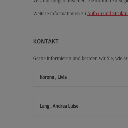
Veränderungen anstehen. Sie können zu Beginn
Berufsperspektiven
Weitere Informationen zu
Aufbau und Struktu
Kontakt
Elektrotechnik und
Informationstechnik
KONTAKT
Elektrotechnik und
Informationstechnik
Profil-O-Mat Elektrotechnik und
Gerne informieren und beraten wir Sie, wie 
Informationstechnik
(External link)
Rahmenbedingungen
Korona , Livia
Modulangebot
Berufsperspektiven
Kontakt
Lang , Andrea Luise
Entrepreneurship
Entrepreneurship