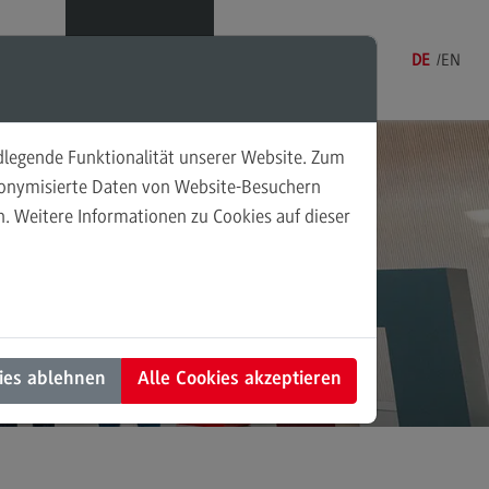
Menü
DE
EN
ndlegende Funktionalität unserer Website. Zum
udonymisierte Daten von Website-Besuchern
. Weitere Informationen zu Cookies auf dieser
sonalmanagement und
ch
tschaftspsychologie
rsonalmanagement und
rtschaftspsychologie
u
dulangebot
ies ablehnen
Alle Cookies akzeptieren
rufsperspektiven
ntakt
nung und Koordination in der
alen Arbeit