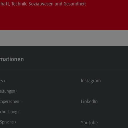
haft, Technik, Sozialwesen und Gesundheit
Dualer Partner werden
Übe
Personal finden
Üb
Personal entwickeln
Eu
(Ex
Personal binden
Inte
Business Hacks
In
rmationen
Newsletter für Duale Partner
EU
FAQ
Ex
Instagram
es
Er
altungen
En
LinkedIn
chpersonen
Ko
chreibung
Int
 Sprache
Youtube
In