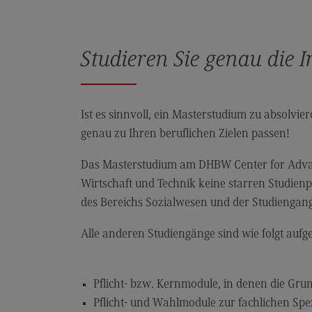
Rahmenbedingungen
Modulangebot
Studieren Sie genau die 
Kontakt
Bauingenieurwesen
Bauingenieurwesen
Ist es sinnvoll, ein Masterstudium zu absolvie
genau zu Ihren beruflichen Zielen passen!
Rahmenbedingungen
Modulangebot
Das Masterstudium am DHBW Center for Advanc
Wirtschaft und Technik keine starren Studienp
Berufsperspektiven
des Bereichs Sozialwesen und der Studiengan
Kontakt
Alle anderen Studiengänge sind wie folgt aufg
Data Science and Artificial Intelligen
Data Science and Artificial
Intelligence
Pflicht- bzw. Kernmodule, in denen die Gru
Profil-O-Mat Data Science and
Pflicht- und Wahlmodule zur fachlichen Spez