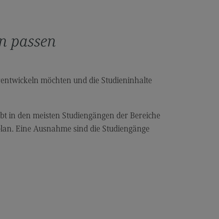
anung und Koordination in der
zialen Arbeit
en passen
dulangebot
rufsperspektiven
ntakt
erentwickeln möchten und die Studieninhalte
hnungswesen Steuern
schaftsrecht
t in den meisten Studiengängen der Bereiche
chnungswesen Steuern
nplan. Eine Ausnahme sind die Studiengänge
rtschaftsrecht
dulangebot
rufsperspektiven
ntakt
s and Negotiation