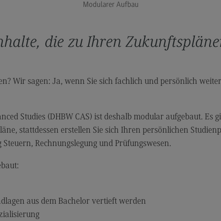
Modularer Aufbau
Modulangebot
Pl
Berufsperspektiven
So
Inhalte, die zu Ihren Zukunftsplän
Kontakt
Mo
Governance Sozialer Arbeit
Be
Governance Sozialer Arbeit
Ko
ren? Wir sagen: Ja, wenn Sie sich fachlich und persönlich weit
Modulangebot
Rec
Wirt
Berufsperspektiven
ed Studies (DHBW CAS) ist deshalb modular aufgebaut. Es gib
Re
läne, stattdessen erstellen Sie sich Ihren persönlichen Studie
Kontakt
Wi
g Steuern, Rechnungslegung und Prüfungswesen.
Informatik
Mo
ebaut:
ce
Informatik
Be
Profil-O-Mat Informatik
Ko
(External link)
ndlagen aus dem Bachelor vertieft werden
Rahmenbedingungen
Sale
ialisierung