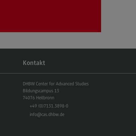
r uns
er uns
ropean University
ternal link)
rnational Office
ternational Office
Kontakt
4Dual
kursionen und Studienreisen
DHBW Center for Advanced Studies
asmus+
Bildungscampus 13
74076
Heilbronn
glischsprachiger MBA
+49 (0)7131.3898-0
ntakt
info
@cas.dhbw.de
eressensvertretungen
teressensvertretungen