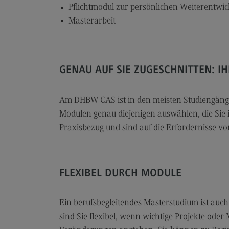
Artificial Intelligence
Pflichtmodul zur persönlichen Weiterentwi
(External link)
Rahmenbedingungen
Masterarbeit
Modulangebot
Berufsperspektiven
GENAU AUF SIE ZUGESCHNITTEN: IH
Kontakt
Digital Business Management
Am DHBW CAS ist in den meisten Studiengängen
Digital Business Management
Modulen genau diejenigen auswählen, die Sie 
Praxisbezug und sind auf die Erfordernisse vo
Modulangebot
Berufsperspektiven
Kontakt
FLEXIBEL DURCH MODULE
Digitalisierung in der Sozialen Arbeit
Digitalisierung in der Sozialen Arbe
Ein berufsbegleitendes Masterstudium ist au
sind Sie flexibel, wenn wichtige Projekte od
Modulangebot