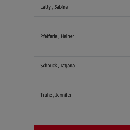
Modulangebot
Latty , Sabine
Berufsperspektiven
Kontakt
Pfefferle , Heiner
Executive Engineering
Executive Engineering
Modulangebot
Schmick , Tatjana
Besonderheiten und Highlights
Berufsperspektiven
Kontakt
Truhe , Jennifer
Eckdaten Studium