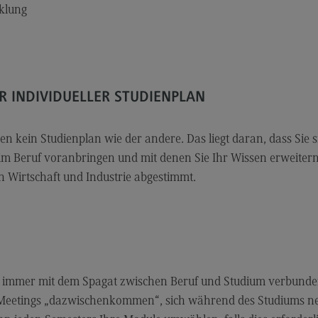
Modulangebot
Sa
cklung
Berufsperspektiven
Mo
Kontakt
Be
Integrated Engineering
Ko
R INDIVIDUELLER STUDIENPLAN
Integrated Engineering
Sozi
Migr
Rahmenbedingungen
 kein Studienplan wie der andere. Das liegt daran, dass Sie s
Soz
Modulangebot
Mi
im Beruf voranbringen und mit denen Sie Ihr Wissen erweitern
n Wirtschaft und Industrie abgestimmt.
Berufsperspektiven
Mo
Kontakt
Be
Intensive Care
Ko
Intensive Care
Sup
Pro
it
Modulangebot
ch immer mit dem Spagat zwischen Beruf und Studium verbund
Su
er Meetings „dazwischenkommen“, sich während des Studiums n
Berufsperspektiven
Pr