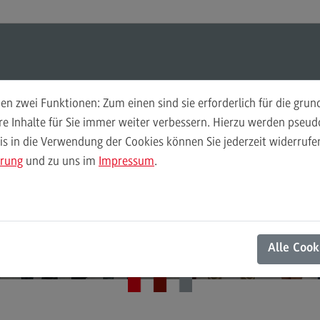
ul-O-Mat
Suchen
Modul-O-Mat
Suchen
Passgenau und flexibel studieren
n zwei Funktionen: Zum einen sind sie erforderlich für die gru
Individuelles
ere Inhalte für Sie immer weiter verbessern. Hierzu werden pse
 in die Verwendung der Cookies können Sie jederzeit widerrufen
Finance
Per
asterstudium dur
ärung
und zu uns im
Impressum
.
Wir
Finance
Pe
Modulangebot
Wi
modularen Aufba
Berufsperspektiven
Mo
Alle Cook
Kontakt
Be
General Business Management
Ko
General Business Management
Pla
Sozi