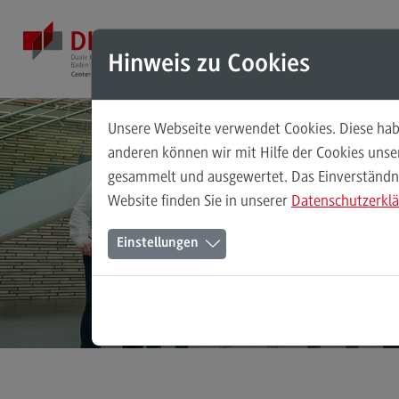
Direkt zum Inhalt
Direkt zum Hauptmenu
Direkt zum Footer
Mod
Hinweis zu Cookies
Unsere Webseite verwendet Cookies. Diese habe
Masterstudiengänge
anderen können wir mit Hilfe der Cookies uns
gesammelt und ausgewertet. Das Einverständnis
Accounting, Controlling, Taxation
M
Website finden Sie in unserer
Datenschutzerkl
Accounting, Controlling, Taxation
Einstellungen
Modulangebot
Berufsperspektiven
Kontakt
Advanced Practice in Healthcare
Advanced Practice in Healthcare