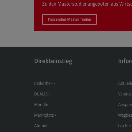
Zu den Masterstudienangeboten aus Wirtsc
Aufbau und Struktur
Passenden Master finden
Zulassung
Bewerbung
Studiengebühren
Satzungen
Direkteinstieg
Info
FAQ
Bibliothek
Aktuell
DUALIS
Veranst
Moodle
Anspre
Marktplatz
Wegbes
Alumni
Leichte