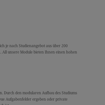
les and Negotiation
dulangebot
rufsperspektiven
ntakt
ale Arbeit in der
ationsgesellschaft
ich je nach Studienangebot aus über 200
iale Arbeit in der
grationsgesellschaft
. All unsere Module bieten Ihnen einen hohen
dulangebot
rufsperspektiven
ntakt
ply Chain Management, Logistics,
duction
en. Durch den modularen Aufbau des Studiums
pply Chain Management, Logistics,
eue Aufgabenfelder ergeben oder private
oduction