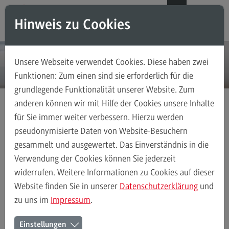
Direkt zum Inhalt
Direkt zum Hauptmenu
Direkt zum Footer
DE
EN
Hinweis zu Cookies
Modul-O-Mat
Suchen
Unsere Webseite verwendet Cookies. Diese haben zwei
Masterstudiengänge
Funktionen: Zum einen sind sie erforderlich für die
grundlegende Funktionalität unserer Website. Zum
Accounting, Controlling, Taxation
anderen können wir mit Hilfe der Cookies unsere Inhalte
Accounting, Controlling, Taxation
für Sie immer weiter verbessern. Hierzu werden
Masterstudiengänge
Soziale Arbeit in der Migrationsgesellschaft
Modulangebot
pseudonymisierte Daten von Website-Besuchern
gesammelt und ausgewertet. Das Einverständnis in die
Berufsperspektiven
Verwendung der Cookies können Sie jederzeit
Kontakt
Soziale Arbeit in der Migrationsgesellschaft
Modulangebot
Beru
widerrufen. Weitere Informationen zu Cookies auf dieser
Advanced Practice in Healthcare
Website finden Sie in unserer
Datenschutzerklärung
und
zu uns im
Impressum
.
Advanced Practice in Healthcare
Master Soziale Arbeit in der
Rahmenbedingungen
Einstellungen