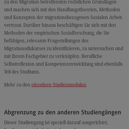
Personalmanagement und
zu den Migration betreffenden rechtlichen Grundlagen
Wirtschaftspsychologie
und machen sich mit den Handlungstheorien, Methoden
Personalmanagement und
und Konzepten der migrationsbezogenen Sozialen Arbeit
Wirtschaftspsychologie
vertraut. Darüber hinaus beschäftigen Sie sich mit den
Modulangebot
Methoden der empirischen Sozialforschung, die Sie
befähigen, relevante Fragestellungen des
Berufsperspektiven
Migrationsdiskurses zu identifizieren, zu untersuchen und
Kontakt
mit Ihrem Fachgebiet zu verknüpfen. Berufliche
Planung und Koordination in der Sozialen Arbeit
Selbstreflexion und Kompetenzentwicklung sind ebenfalls
Teil des Studiums.
Planung und Koordination in der Sozialen Arbeit
Modulangebot
Mehr zu den
einzelnen Studienmodulen
Berufsperspektiven
Kontakt
Abgrenzung zu den anderen Studiengängen
Rechnungswesen Steuern Wirtschaftsrecht
Dieser Studiengang ist speziell darauf ausgerichtet,
Rechnungswesen Steuern Wirtschaftsrecht