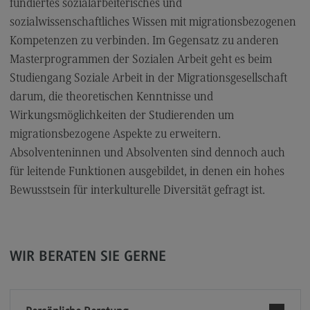
fundiertes sozialarbeiterisches und
Modulangebot
sozialwissenschaftliches Wissen mit migrationsbezogenen
Berufsperspektiven
Kompetenzen zu verbinden. Im Gegensatz zu anderen
Masterprogrammen der Sozialen Arbeit geht es beim
Kontakt
Studiengang Soziale Arbeit in der Migrationsgesellschaft
Sales and Negotiation
darum, die theoretischen Kenntnisse und
Sales and Negotiation
Wirkungsmöglichkeiten der Studierenden um
migrationsbezogene Aspekte zu erweitern.
Modulangebot
Absolventeninnen und Absolventen sind dennoch auch
Berufsperspektiven
für leitende Funktionen ausgebildet, in denen ein hohes
Kontakt
Bewusstsein für interkulturelle Diversität gefragt ist.
Soziale Arbeit in der Migrationsgesellschaft
Soziale Arbeit in der Migrationsgesellschaft
WIR BERATEN SIE GERNE
Modulangebot
Berufsperspektiven