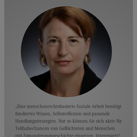
Kontakt
Executive Engineering
Executive Engineering
Modulangebot
Besonderheiten und Highlights
Berufsperspektiven
Kontakt
Finance
Finance
Modulangebot
„Eine menschenrechtsbasierte Soziale Arbeit benötigt
Berufsperspektiven
fundiertes Wissen, Selbstreflexion und passende
Handlungsstrategien. Nur so können Sie sich aktiv für
Kontakt
Teilhabechancen von Geflüchteten und Menschen
General Business Management
mit Zuwanderungsgeschichte einsetzen. Interessiert?