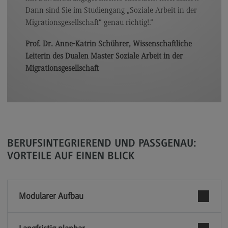
Dann sind Sie im Studiengang „Soziale Arbeit in der
General Business Management
Migrationsgesellschaft“ genau richtig!.“
Modulangebot
Prof. Dr. Anne-Katrin Schührer, Wissenschaftliche
Berufsperspektiven
Leiterin des Dualen Master Soziale Arbeit in der
Migrationsgesellschaft
Kontakt
Governance Sozialer Arbeit
Governance Sozialer Arbeit
Modulangebot
BERUFSINTEGRIEREND UND PASSGENAU:
Berufsperspektiven
VORTEILE AUF EINEN BLICK
Kontakt
Informatik
Modularer Aufbau
Informatik
Profil-O-Mat Informatik
(External link)