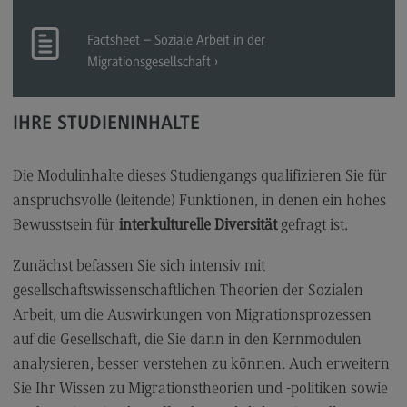
Berufsperspektiven
Factsheet – Soziale Arbeit in der
Kontakt
Migrationsgesellschaft
Master of Business Administration
Master of Business Administration
IHRE STUDIENINHALTE
Modulangebot
Die Modulinhalte dieses Studiengangs qualifizieren Sie für
Berufsperspektiven
anspruchsvolle (leitende) Funktionen, in denen ein hohes
Kontakt
Bewusstsein für
interkulturelle Diversität
gefragt ist.
Media and Data-driven Business
Zunächst befassen Sie sich intensiv mit
Media and Data-driven Business
gesellschaftswissenschaftlichen Theorien der Sozialen
Modulangebot
Arbeit, um die Auswirkungen von Migrationsprozessen
auf die Gesellschaft, die Sie dann in den Kernmodulen
Berufsperspektiven
analysieren, besser verstehen zu können. Auch erweitern
Kontakt
Sie Ihr Wissen zu Migrationstheorien und -politiken sowie