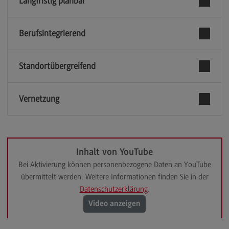
Langfristig planbar
Rahmenbedingungen
Modulangebot
Berufsintegrierend
Berufsperspektiven
Kontakt
Standortübergreifend
Integrated Engineering
Vernetzung
Integrated Engineering
Rahmenbedingungen
Modulangebot
Inhalt von YouTube
Berufsperspektiven
Bei Aktivierung können personenbezogene Daten an YouTube
Kontakt
übermittelt werden. Weitere Informationen finden Sie in der
Datenschutzerklärung
.
Intensive Care
Video anzeigen
Intensive Care
Modulangebot