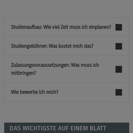
Berufsperspektiven
Kontakt
Studienaufbau: Wie viel Zeit muss ich einplanen?
Marketing and Business Psychology
Marketing and Business Psychology
Studiengebühren: Was kostet mich das?
Modulangebot
Berufsperspektiven
Zulassungsvoraussetzungen: Was muss ich
mitbringen?
Kontakt
Maschinenbau
Wie bewerbe ich mich?
Maschinenbau
Profil-O-Mat Maschinenbau
(External link)
Rahmenbedingungen
Modulangebot
DAS WICHTIGSTE AUF EINEM BLATT