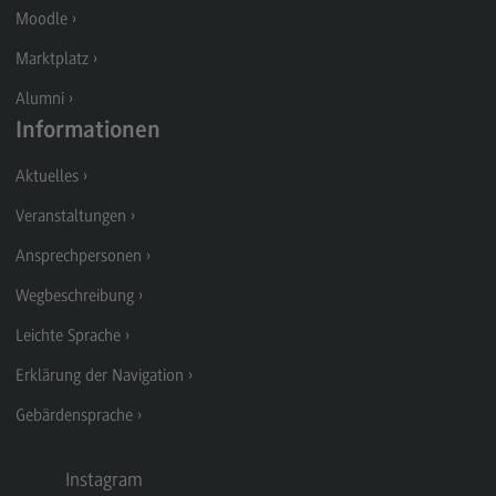
Rahmenbedingungen
Moodle
Modulangebot
Marktplatz
Berufsperspektiven
Alumni
Located@Mannheim
Informationen
Kontakt
Aktuelles
Wirtschaftsingenieurwesen
Veranstaltungen
Wirtschaftsingenieurwesen
Ansprechpersonen
Profil-O-Mat Wirtschaftsingenieurwesen
Wegbeschreibung
(External link)
Rahmenbedingungen
Leichte Sprache
Modulangebot
Erklärung der Navigation
Located@Heidenheim
Gebärdensprache
Berufsperspektiven
Instagram
Kontakt