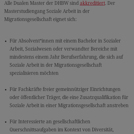
Alle Dualen Master der DHBW sind
akkreditiert
. Der
Modulangebot
Masterstudiengang Soziale Arbeit in der
Berufsperspektiven
Migrationsgesellschaft eignet sich:
Kontakt
Digital Business Management
Für Absolvent*innen mit einem Bachelor in Sozialer
Arbeit, Sozialwesen oder verwandter Bereiche mit
Digital Business Management
mindestens einem Jahr Berufserfahrung, die sich auf
Modulangebot
Soziale Arbeit in der Migrationsgesellschaft
Berufsperspektiven
spezialisieren möchten
Kontakt
Für Fachkräfte freier gemeinnütziger Einrichtungen
Digitalisierung in der Sozialen Arbeit
oder öffentlicher Träger, die eine Zusatzqualifikation für
Digitalisierung in der Sozialen Arbeit
Soziale Arbeit in einer Migrationsgesellschaft anstreben
Modulangebot
Für Interessierte an gesellschaftlichen
Berufsperspektiven
Querschnittsaufgaben im Kontext von Diversität,