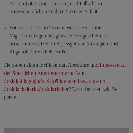
Kontakt
Normativität, Anerkennung und Teilhabe in
unterschiedlichen Feldern Sozialer Arbeit
Elektrotechnik und Informationstechnik
Elektrotechnik und Informationstechnik
Für Fachkräfte im Sozialwesen, die sich mit
Profil-O-Mat Elektrotechnik und
Migrationsfragen des globalen Zeitgeschehens
Informationstechnik
auseinandersetzen und passgenaue Strategien und
(External link)
Rahmenbedingungen
Angebote entwickeln wollen
Modulangebot
Sie haben einen fachfremden Abschluss und
Interesse an
Berufsperspektiven
der Staatlichen Anerkennung zur/zum
Sozialpädagogin/Sozialpädagogen bzw. zur/zum
Kontakt
Sozialarbeiterin/Sozialarbeiter
? Dann beraten wir Sie
Entrepreneurship
gerne.
Entrepreneurship
Modulangebot
Berufsperspektiven