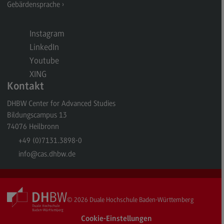
Gebärdensprache
General Business Management
Modulangebot
Instagram
LinkedIn
Berufsperspektiven
Youtube
Kontakt
XING
Kontakt
Governance Sozialer Arbeit
DHBW Center for Advanced Studies
Governance Sozialer Arbeit
Bildungscampus 13
Modulangebot
74076
Heilbronn
+49 (0)7131.3898-0
Berufsperspektiven
info
@cas.dhbw.de
Kontakt
Informatik
Informatik
© 2026
Duale Hochschule Baden-Württemberg
Profil-O-Mat Informatik
Cookie-Einstellungen
(External link)