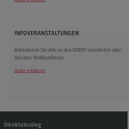
mehr erfahren
Kontakt
Elektrotechnik und Informationstechnik
Elektrotechnik und Informationstechnik
INFOVERANSTALTUNGEN
Profil-O-Mat Elektrotechnik und
Informationstechnik
(External link)
Rahmenbedingungen
Informieren Sie sich an den DHBW Standorten oder
bei einer Webkonferenz.
Modulangebot
Berufsperspektiven
mehr erfahren
Kontakt
Entrepreneurship
Entrepreneurship
Modulangebot
Berufsperspektiven
Direkteinstieg