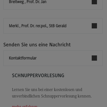
Breitweg , Prof. Dr. Jan
Modulangebot
Berufsperspektiven
Kontakt
Merkl , Prof. Dr. rer.pol., StB Gerald
Digital Business Management
Digital Business Management
Senden Sie uns eine Nachricht
Modulangebot
Berufsperspektiven
Kontaktformular
Kontakt
Digitalisierung in der Sozialen Arbeit
SCHNUPPERVORLESUNG
Digitalisierung in der Sozialen Arbeit
Lernen Sie uns bei einer kostenlosen und
Modulangebot
unverbindlichen Schnuppervorlesung kennen.
Berufsperspektiven