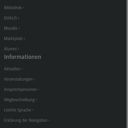
Kontakt
Bibliothek
Executive Engineering
DUALIS
Executive Engineering
Moodle
Modulangebot
Marktplatz
Besonderheiten und Highlights
Alumni
Berufsperspektiven
Informationen
Kontakt
Aktuelles
Finance
Veranstaltungen
Finance
Ansprechpersonen
Modulangebot
Wegbeschreibung
Berufsperspektiven
Leichte Sprache
Kontakt
Erklärung der Navigation
General Business Management