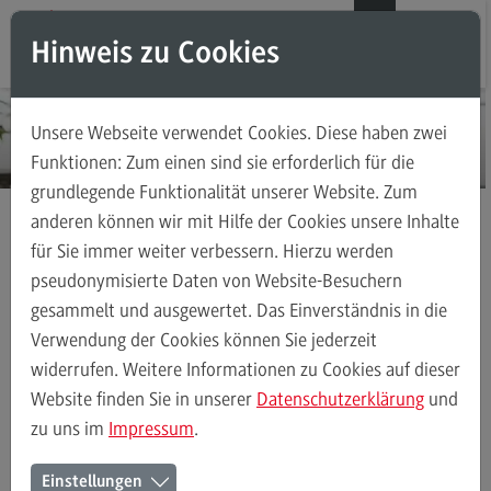
Direkt zum Inhalt
Direkt zum Hauptmenu
Direkt zum Footer
DE
EN
Hinweis zu Cookies
Modul-O-Mat
Suchen
Unsere Webseite verwendet Cookies. Diese haben zwei
Masterstudiengänge
Funktionen: Zum einen sind sie erforderlich für die
grundlegende Funktionalität unserer Website. Zum
Accounting, Controlling, Taxation
anderen können wir mit Hilfe der Cookies unsere Inhalte
Accounting, Controlling, Taxation
für Sie immer weiter verbessern. Hierzu werden
Masterstudiengänge
Rechnungswesen Steuern Wirtschaftsrecht
Modulangebot
pseudonymisierte Daten von Website-Besuchern
Kontakt
gesammelt und ausgewertet. Das Einverständnis in die
Berufsperspektiven
Verwendung der Cookies können Sie jederzeit
Kontakt
widerrufen. Weitere Informationen zu Cookies auf dieser
Rechnungswesen Steuern Wirtschaftsrecht
Modulangebot
Beru
Advanced Practice in Healthcare
Website finden Sie in unserer
Datenschutzerklärung
und
zu uns im
Impressum
.
Advanced Practice in Healthcare
Ihr Kontakt zum Master
Rahmenbedingungen
Einstellungen