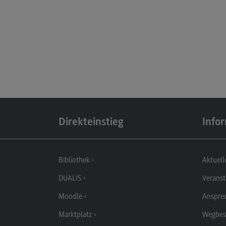
Berufsperspektiven
Kontakt
Elektrotechnik und
Informationstechnik
Elektrotechnik und
Informationstechnik
Profil-O-Mat Elektrotechnik und
Informationstechnik
(External link)
Direkteinstieg
Info
Rahmenbedingungen
Modulangebot
Bibliothek
Aktuell
Berufsperspektiven
DUALIS
Veranst
Kontakt
Moodle
Anspre
Entrepreneurship
Marktplatz
Wegbes
Entrepreneurship