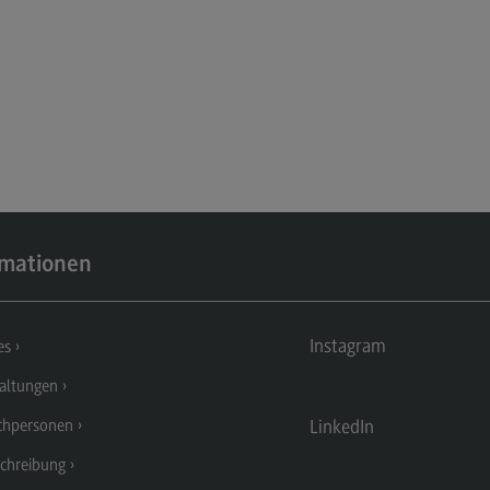
Kontakt
Mo
Marketing and Business Psychology
Be
Marketing and Business Psychology
Ko
Modulangebot
Tra
Berufsperspektiven
Tr
Kontakt
Mo
Maschinenbau
Ko
rmationen
Maschinenbau
Wirt
Profil-O-Mat Maschinenbau
Wi
Instagram
es
(External link)
Rahmenbedingungen
Ra
altungen
Modulangebot
Mo
LinkedIn
chpersonen
Berufsperspektiven
Be
chreibung