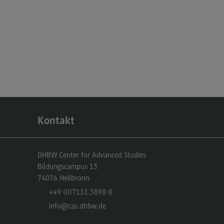
dulangebot
rufsperspektiven
ntakt
nskulturelle Traumapädagogik
anskulturelle Traumapädagogik
dulangebot
ntakt
Kontakt
schaftsinformatik
rtschaftsinformatik
DHBW Center for Advanced Studies
Bildungscampus 13
hmenbedingungen
74076
Heilbronn
dulangebot
+49 (0)7131.3898-0
info
@cas.dhbw.de
rufsperspektiven