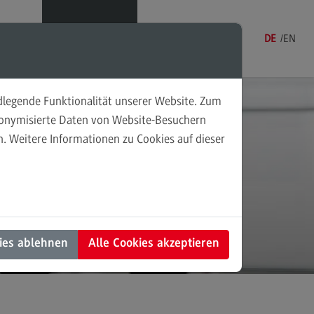
Menü
DE
EN
ndlegende Funktionalität unserer Website. Zum
udonymisierte Daten von Website-Besuchern
. Weitere Informationen zu Cookies auf dieser
sonalmanagement und
tschaftspsychologie
rsonalmanagement und
rtschaftspsychologie
g!
dulangebot
ies ablehnen
Alle Cookies akzeptieren
rufsperspektiven
ntakt
nung und Koordination in der
alen Arbeit