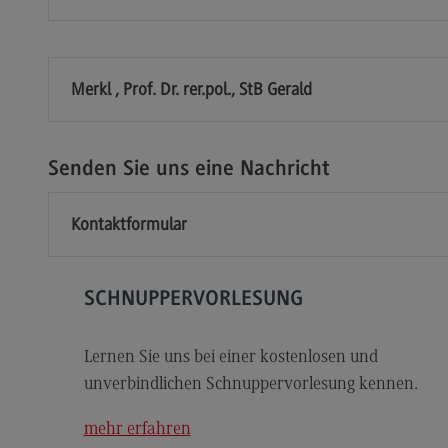
Modulangebot
Sa
Berufsperspektiven
Mo
Kontakt
Be
Merkl , Prof. Dr. rer.pol., StB Gerald
Integrated Engineering
Ko
Integrated Engineering
Sozi
Migr
Senden Sie uns eine Nachricht
Rahmenbedingungen
Soz
Modulangebot
Mi
Kontaktformular
Berufsperspektiven
Mo
Kontakt
Be
SCHNUPPERVORLESUNG
Intensive Care
Ko
Lernen Sie uns bei einer kostenlosen und
Intensive Care
Sup
Pro
unverbindlichen Schnuppervorlesung kennen.
it
Modulangebot
Su
mehr erfahren
Berufsperspektiven
Pr