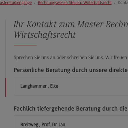
asterstudiengänge
Rechnungswesen Steuern Wirtschaftsrecht
Konta
Modulangebot
Pl
Berufsperspektiven
So
Ihr Kontakt zum Master Rech
Kontakt
Mo
Wirtschaftsrecht
Governance Sozialer Arbeit
Be
Governance Sozialer Arbeit
Ko
Modulangebot
Rec
Sprechen Sie uns an oder schreiben Sie uns. Wir freuen
Wirt
Berufsperspektiven
Persönliche Beratung durch unsere direkt
Re
Kontakt
Wi
Langhammer , Elke
Informatik
Mo
ce
Informatik
Be
Profil-O-Mat Informatik
Ko
Fachlich tiefergehende Beratung durch die
(External link)
Rahmenbedingungen
Sale
Breitweg , Prof. Dr. Jan