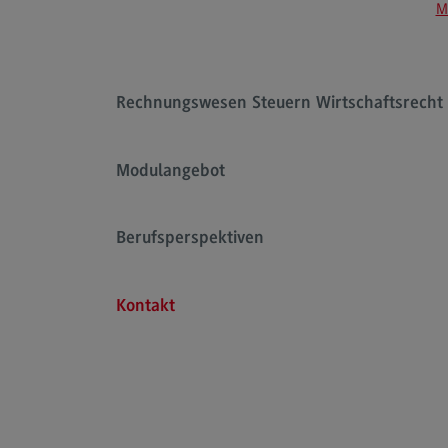
M
Rahmenbedingungen
Modulangebot
Kontakt
Rechnungswesen Steuern Wirtschaftsrecht
Bauingenieurwesen
Bauingenieurwesen
Modulangebot
Rahmenbedingungen
Modulangebot
Berufsperspektiven
Berufsperspektiven
Kontakt
Kontakt
Data Science and Artificial Intelligen
Data Science and Artificial
Intelligence
Profil-O-Mat Data Science and