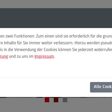
ul-O-Mat
Suchen
Modul-O-Mat
Suchen
n zwei Funktionen: Zum einen sind sie erforderlich für die gru
ere Inhalte für Sie immer weiter verbessern. Hierzu werden pse
Rechnungswesen Steuern Wirtschaftsrecht (LL. M.)
 in die Verwendung der Cookies können Sie jederzeit widerrufen
Finance
Per
Fit für die
ärung
und zu uns im
Impressum
.
Wir
Finance
Pe
Modulangebot
Wi
teuerberaterprüfun
Berufsperspektiven
Mo
Alle Cook
Kontakt
Be
General Business Management
Ko
General Business Management
Pla
Sozi