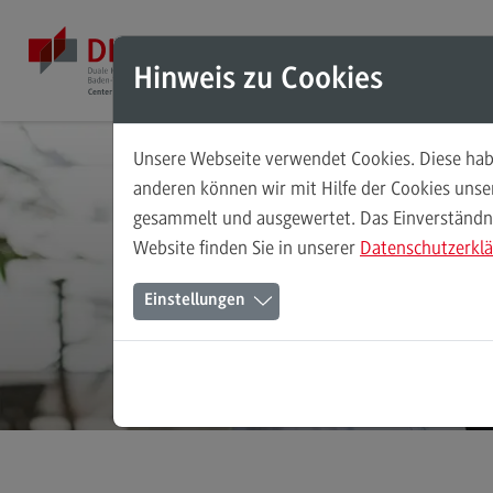
Direkt zum Inhalt
Direkt zum Hauptmenu
Direkt zum Footer
Mod
Hinweis zu Cookies
Unsere Webseite verwendet Cookies. Diese habe
Masterstudiengänge
anderen können wir mit Hilfe der Cookies uns
gesammelt und ausgewertet. Das Einverständnis
Accounting, Controlling, Taxation
Website finden Sie in unserer
Datenschutzerkl
Accounting, Controlling, Taxation
Einstellungen
Modulangebot
S
Berufsperspektiven
Kontakt
Advanced Practice in Healthcare
Advanced Practice in Healthcare