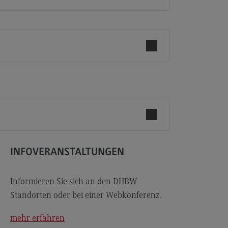
les and Negotiation
dulangebot
rufsperspektiven
ntakt
ale Arbeit in der
ationsgesellschaft
iale Arbeit in der
grationsgesellschaft
dulangebot
rufsperspektiven
INFOVERANSTALTUNGEN
ntakt
Informieren Sie sich an den DHBW
ply Chain Management, Logistics,
duction
Standorten oder bei einer Webkonferenz.
pply Chain Management, Logistics,
mehr erfahren
oduction