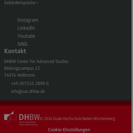
Gebärdensprache
General Business Management
Modulangebot
Instagram
LinkedIn
Berufsperspektiven
Youtube
Kontakt
XING
Kontakt
Governance Sozialer Arbeit
DHBW Center for Advanced Studies
Governance Sozialer Arbeit
Bildungscampus 13
Modulangebot
74076
Heilbronn
+49 (0)7131.3898-0
Berufsperspektiven
info
@cas.dhbw.de
Kontakt
Informatik
Informatik
© 2026
Duale Hochschule Baden-Württemberg
Profil-O-Mat Informatik
Cookie-Einstellungen
(External link)