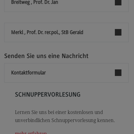
Breitweg , Prof. Dr. Jan
Modulangebot
Berufsperspektiven
Kontakt
Merkl , Prof. Dr. rer.pol., StB Gerald
Digital Business Management
Digital Business Management
Senden Sie uns eine Nachricht
Modulangebot
Berufsperspektiven
Kontaktformular
Kontakt
Digitalisierung in der Sozialen Arbeit
SCHNUPPERVORLESUNG
Digitalisierung in der Sozialen Arbeit
Lernen Sie uns bei einer kostenlosen und
Modulangebot
unverbindlichen Schnuppervorlesung kennen.
Berufsperspektiven