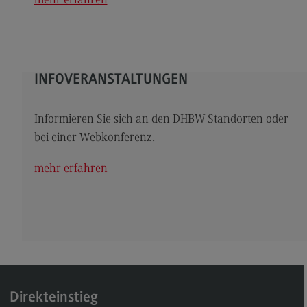
mehr erfahren
Kontakt
Elektrotechnik und Informationstechnik
Elektrotechnik und Informationstechnik
INFOVERANSTALTUNGEN
Profil-O-Mat Elektrotechnik und
Informationstechnik
(External link)
Rahmenbedingungen
Informieren Sie sich an den DHBW Standorten oder
bei einer Webkonferenz.
Modulangebot
Berufsperspektiven
mehr erfahren
Kontakt
Entrepreneurship
Entrepreneurship
Modulangebot
Berufsperspektiven
Direkteinstieg