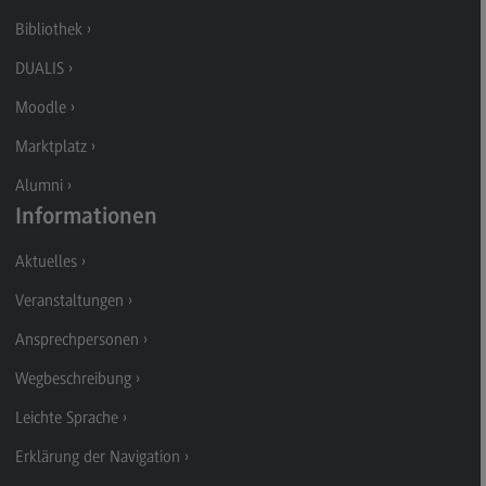
Kontakt
Bibliothek
Executive Engineering
DUALIS
Executive Engineering
Moodle
Modulangebot
Marktplatz
Besonderheiten und Highlights
Alumni
Berufsperspektiven
Informationen
Kontakt
Aktuelles
Finance
Veranstaltungen
Finance
Ansprechpersonen
Modulangebot
Wegbeschreibung
Berufsperspektiven
Leichte Sprache
Kontakt
Erklärung der Navigation
General Business Management