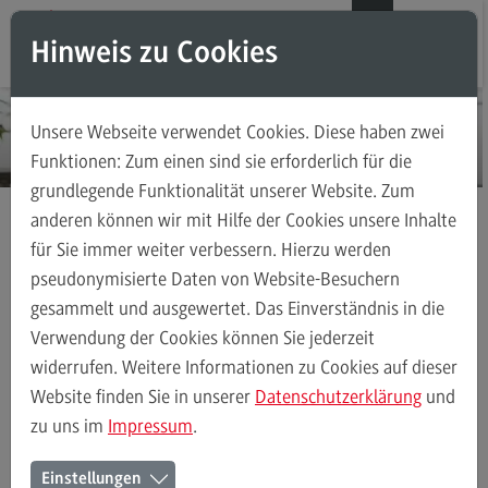
Direkt zum Inhalt
Direkt zum Hauptmenu
Direkt zum Footer
DE
EN
Hinweis zu Cookies
Modul-O-Mat
Suchen
Unsere Webseite verwendet Cookies. Diese haben zwei
Masterstudiengänge
Funktionen: Zum einen sind sie erforderlich für die
grundlegende Funktionalität unserer Website. Zum
Accounting, Controlling, Taxation
anderen können wir mit Hilfe der Cookies unsere Inhalte
Accounting, Controlling, Taxation
für Sie immer weiter verbessern. Hierzu werden
Masterstudiengänge
Rechnungswesen Steuern Wirtschaftsrecht
Modulangebot
pseudonymisierte Daten von Website-Besuchern
Kontakt
gesammelt und ausgewertet. Das Einverständnis in die
Berufsperspektiven
Verwendung der Cookies können Sie jederzeit
Kontakt
widerrufen. Weitere Informationen zu Cookies auf dieser
Rechnungswesen Steuern Wirtschaftsrecht
Modulangebot
Beru
Advanced Practice in Healthcare
Website finden Sie in unserer
Datenschutzerklärung
und
zu uns im
Impressum
.
Advanced Practice in Healthcare
Ihr Kontakt zum Master
Rahmenbedingungen
Einstellungen