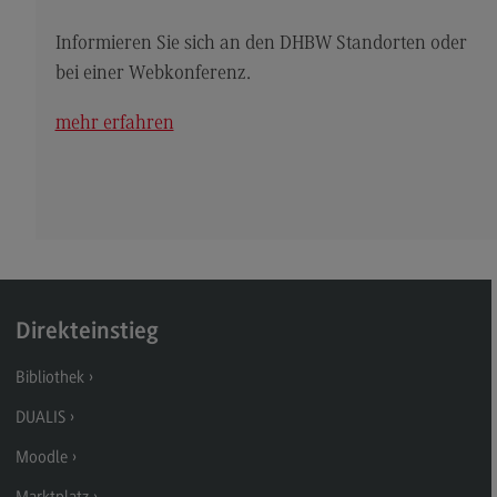
Kontakt
Informieren Sie sich an den DHBW Standorten oder
Elektrotechnik und Informationstechnik
bei einer Webkonferenz.
Elektrotechnik und Informationstechnik
mehr erfahren
Profil-O-Mat Elektrotechnik und
Informationstechnik
(External link)
Rahmenbedingungen
Modulangebot
Berufsperspektiven
Kontakt
Direkteinstieg
Entrepreneurship
Bibliothek
Entrepreneurship
DUALIS
Modulangebot
Moodle
Berufsperspektiven
Marktplatz