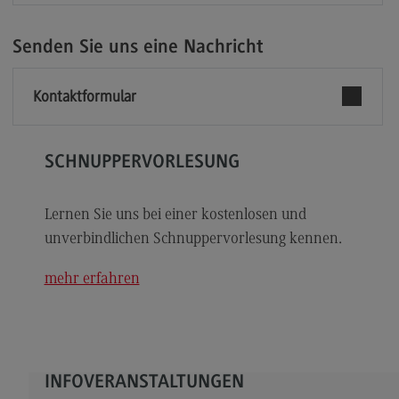
Modulangebot
Senden Sie uns eine Nachricht
Berufsperspektiven
Kontakt
Kontaktformular
Digital Business Management
Digital Business Management
SCHNUPPERVORLESUNG
Modulangebot
Berufsperspektiven
Lernen Sie uns bei einer kostenlosen und
unverbindlichen Schnuppervorlesung kennen.
Kontakt
Digitalisierung in der Sozialen Arbeit
mehr erfahren
Digitalisierung in der Sozialen Arbeit
Modulangebot
Berufsperspektiven
INFOVERANSTALTUNGEN