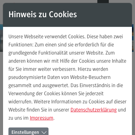
Direkt zum Inhalt
Direkt zum Hauptmenu
Direkt zum Footer
DE
EN
Hinweis zu Cookies
Modul-O-Mat
Suchen
Unsere Webseite verwendet Cookies. Diese haben zwei
Masterstudiengänge
Funktionen: Zum einen sind sie erforderlich für die
grundlegende Funktionalität unserer Website. Zum
Accounting, Controlling, Taxation
anderen können wir mit Hilfe der Cookies unsere Inhalte
Accounting, Controlling, Taxation
für Sie immer weiter verbessern. Hierzu werden
Masterstudiengänge
Modulangebot
pseudonymisierte Daten von Website-Besuchern
Supply Chain Management, Logistics, Production
Kontakt
gesammelt und ausgewertet. Das Einverständnis in die
Berufsperspektiven
Verwendung der Cookies können Sie jederzeit
Kontakt
widerrufen. Weitere Informationen zu Cookies auf dieser
Supply Chain Management, Logistics, Production
Modulangebot
Advanced Practice in Healthcare
Website finden Sie in unserer
Datenschutzerklärung
und
zu uns im
Impressum
.
Advanced Practice in Healthcare
Ihr Kontakt zum Master Supply
Rahmenbedingungen
Einstellungen