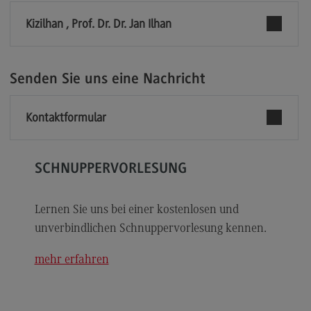
Modulangebot
Kizilhan , Prof. Dr. Dr. Jan Ilhan
Berufsperspektiven
Kontakt
Senden Sie uns eine Nachricht
Digital Business Management
Kontaktformular
Digital Business Management
Modulangebot
Berufsperspektiven
SCHNUPPERVORLESUNG
Kontakt
Lernen Sie uns bei einer kostenlosen und
Digitalisierung in der Sozialen Arbeit
unverbindlichen Schnuppervorlesung kennen.
Digitalisierung in der Sozialen Arbeit
mehr erfahren
Modulangebot
Berufsperspektiven