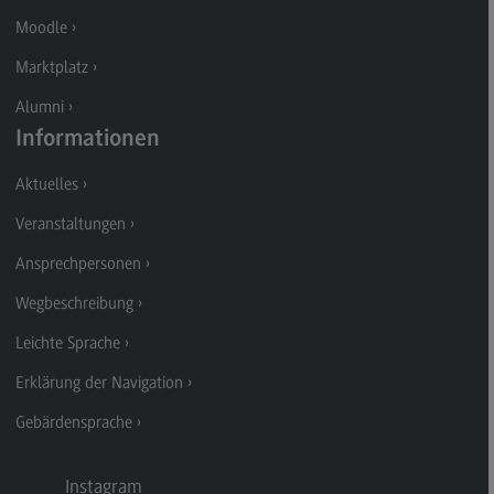
Kontakt
Moodle
Executive Engineering
Marktplatz
Executive Engineering
Alumni
Modulangebot
Informationen
Besonderheiten und Highlights
Aktuelles
Berufsperspektiven
Veranstaltungen
Kontakt
Ansprechpersonen
Finance
Wegbeschreibung
Finance
Leichte Sprache
Modulangebot
Erklärung der Navigation
Berufsperspektiven
Gebärdensprache
Kontakt
Instagram
General Business Management