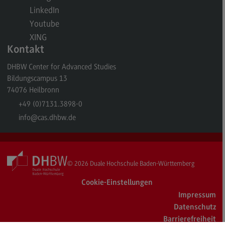
LinkedIn
General Business Management
Youtube
Modulangebot
XING
Kontakt
Berufsperspektiven
DHBW Center for Advanced Studies
Kontakt
Bildungscampus 13
Governance Sozialer Arbeit
74076
Heilbronn
+49 (0)7131.3898-0
Governance Sozialer Arbeit
info
@cas.dhbw.de
Modulangebot
Berufsperspektiven
Kontakt
© 2026
Duale Hochschule Baden-Württemberg
Informatik
Cookie-Einstellungen
Informatik
Impressum
Datenschutz
Profil-O-Mat Informatik
Barrierefreiheit
(External link)