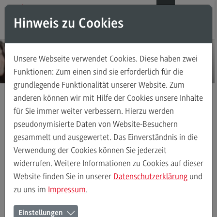
Direkt zum Inhalt
Direkt zum Hauptmenu
Direkt zum Footer
DE
EN
Hinweis zu Cookies
Modul-O-Mat
Suchen
Unsere Webseite verwendet Cookies. Diese haben zwei
Masterstudiengänge
Funktionen: Zum einen sind sie erforderlich für die
grundlegende Funktionalität unserer Website. Zum
Accounting, Controlling, Taxation
anderen können wir mit Hilfe der Cookies unsere Inhalte
Accounting, Controlling, Taxation
für Sie immer weiter verbessern. Hierzu werden
Masterstudiengänge
Transkulturelle Traumapädagogik
Modulangebot
pseudonymisierte Daten von Website-Besuchern
Kontakt
gesammelt und ausgewertet. Das Einverständnis in die
Berufsperspektiven
Verwendung der Cookies können Sie jederzeit
Kontakt
widerrufen. Weitere Informationen zu Cookies auf dieser
Transkulturelle Traumapädagogik
Modulangebot
Kontakt
Advanced Practice in Healthcare
Website finden Sie in unserer
Datenschutzerklärung
und
zu uns im
Impressum
.
Advanced Practice in Healthcare
Ihr Kontakt zum Master
Rahmenbedingungen
Einstellungen