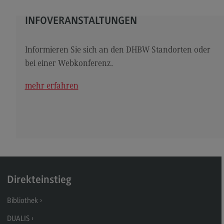
Kontakt
INFOVERANSTALTUNGEN
Elektrotechnik und Informationstechnik
Elektrotechnik und Informationstechnik
Informieren Sie sich an den DHBW Standorten oder
Profil-O-Mat Elektrotechnik und
bei einer Webkonferenz.
Informationstechnik
(External link)
Rahmenbedingungen
mehr erfahren
Modulangebot
Berufsperspektiven
Kontakt
Entrepreneurship
Entrepreneurship
Direkteinstieg
Modulangebot
Bibliothek
Berufsperspektiven
DUALIS