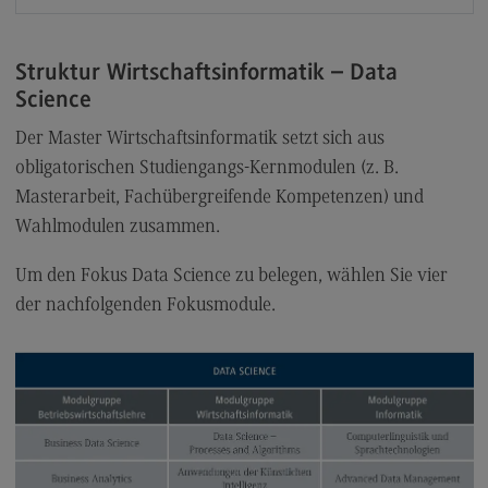
Kontakt
Elektrotechnik und Informationstechnik
Struktur Wirtschaftsinformatik – Data
Elektrotechnik und Informationstechnik
Science
Profil-O-Mat Elektrotechnik und
Der Master Wirtschaftsinformatik setzt sich aus
Informationstechnik
(External link)
obligatorischen Studiengangs-Kernmodulen (z. B.
Rahmenbedingungen
Masterarbeit, Fachübergreifende Kompetenzen) und
Modulangebot
Wahlmodulen zusammen.
Berufsperspektiven
Um den Fokus Data Science zu belegen, wählen Sie vier
Kontakt
der nachfolgenden Fokusmodule.
Entrepreneurship
Entrepreneurship
Modulangebot
Berufsperspektiven