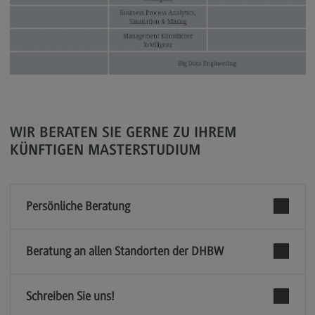
Kontakt
Executive Engineering
Executive Engineering
Modulangebot
Besonderheiten und Highlights
WIR BERATEN SIE GERNE ZU IHREM
Berufsperspektiven
KÜNFTIGEN MASTERSTUDIUM
Kontakt
Finance
Persönliche Beratung
Finance
Modulangebot
Beratung an allen Standorten der DHBW
Berufsperspektiven
Kontakt
Schreiben Sie uns!
General Business Management