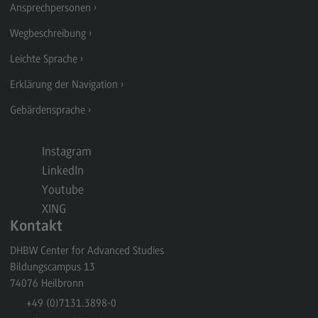
Ansprechpersonen
Rahmenbedingungen
Wegbeschreibung
Modulangebot
Leichte Sprache
Berufsperspektiven
Erklärung der Navigation
Kontakt
Gebärdensprache
Integrated Engineering
Integrated Engineering
Instagram
Rahmenbedingungen
LinkedIn
Modulangebot
Youtube
XING
Berufsperspektiven
Kontakt
Kontakt
DHBW Center for Advanced Studies
Intensive Care
Bildungscampus 13
74076
Heilbronn
Intensive Care
+49 (0)7131.3898-0
Modulangebot