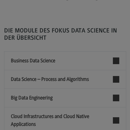
Modulangebot
Berufsperspektiven
Kontakt
DIE MODULE DES FOKUS DATA SCIENCE IN
DER ÜBERSICHT
Digital Business Management
Digital Business Management
Modulangebot
Business Data Science
Berufsperspektiven
Data Science – Process and Algorithms
Kontakt
Digitalisierung in der Sozialen Arbeit
Big Data Engineering
Digitalisierung in der Sozialen Arbeit
Modulangebot
Cloud Infrastructures and Cloud Native
Berufsperspektiven
Applications