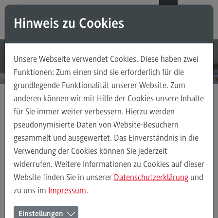
Direkt zum Inhalt
Direkt zum Hauptmenu
Direkt zum Footer
DE
EN
Hinweis zu Cookies
Modul-O-Mat
Suchen
Unsere Webseite verwendet Cookies. Diese haben zwei
Masterstudiengänge
Funktionen: Zum einen sind sie erforderlich für die
grundlegende Funktionalität unserer Website. Zum
Accounting, Controlling, Taxation
anderen können wir mit Hilfe der Cookies unsere Inhalte
Accounting, Controlling, Taxation
für Sie immer weiter verbessern. Hierzu werden
Masterstudiengänge
Wirtschaftsinformatik
Modulangebot
Modulangebot
pseudonymisierte Daten von Website-Besuchern
Data Science
gesammelt und ausgewertet. Das Einverständnis in die
Berufsperspektiven
Verwendung der Cookies können Sie jederzeit
Kontakt
widerrufen. Weitere Informationen zu Cookies auf dieser
Modulangebot
Business Process Management
Data Science
Advanced Practice in Healthcare
Website finden Sie in unserer
Datenschutzerklärung
und
zu uns im
Impressum
.
Advanced Practice in Healthcare
Rahmenbedingungen
Data Science *
Einstellungen