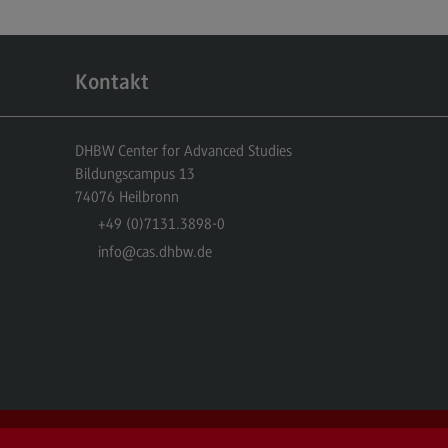
r uns
er uns
Kontakt
ropean University
ternal link)
rnational Office
DHBW Center for Advanced Studies
Bildungscampus 13
ternational Office
74076
Heilbronn
4Dual
+49 (0)7131.3898-0
info
@cas.dhbw.de
kursionen und Studienreisen
asmus+
glischsprachiger MBA
ntakt
eressensvertretungen
teressensvertretungen