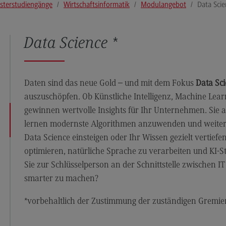
sterstudiengänge
Wirtschaftsinformatik
Modulangebot
Data Scie
Modulangebot
Pl
Berufsperspektiven
So
Data Science *
Kontakt
Mo
Governance Sozialer Arbeit
Be
Governance Sozialer Arbeit
Ko
Daten sind das neue Gold – und mit dem Fokus
Data Sc
auszuschöpfen. Ob Künstliche Intelligenz, Machine Lear
Modulangebot
Rec
Wirt
gewinnen wertvolle Insights für Ihr Unternehmen. Sie
Berufsperspektiven
lernen modernste Algorithmen anzuwenden und weiterz
Re
Kontakt
Wi
Data Science einsteigen oder Ihr Wissen gezielt vertiefe
optimieren, natürliche Sprache zu verarbeiten und KI
Informatik
Mo
Sie zur Schlüsselperson an der Schnittstelle zwischen IT
ce
Informatik
Be
smarter zu machen?
Profil-O-Mat Informatik
Ko
(External link)
*vorbehaltlich der Zustimmung der zuständigen Gremie
Rahmenbedingungen
Sale