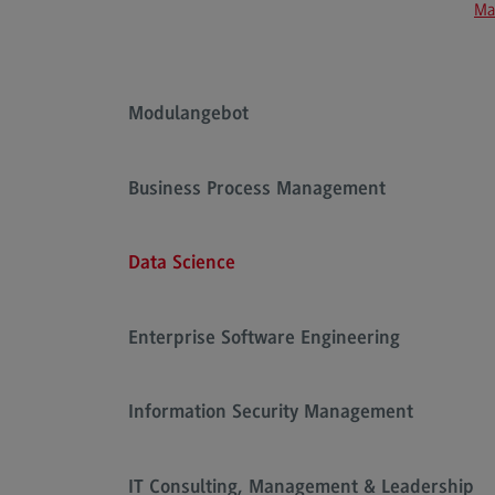
Ma
Rahmenbedingungen
Modulangebot
Kontakt
Modulangebot
Bauingenieurwesen
Bauingenieurwesen
Business Process Management
Rahmenbedingungen
Modulangebot
Data Science
Berufsperspektiven
Kontakt
Enterprise Software Engineering
Data Science and Artificial Intelligen
Information Security Management
Data Science and Artificial
Intelligence
Profil-O-Mat Data Science and
IT Consulting, Management & Leadership