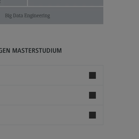
cated@Mannheim
ntakt
tschaftsingenieurwesen
rtschaftsingenieurwesen
ofil-O-Mat
IGEN MASTERSTUDIUM
rtschaftsingenieurwesen
ternal link)
hmenbedingungen
dulangebot
cated@Heidenheim
rufsperspektiven
ntakt
 Hochschule