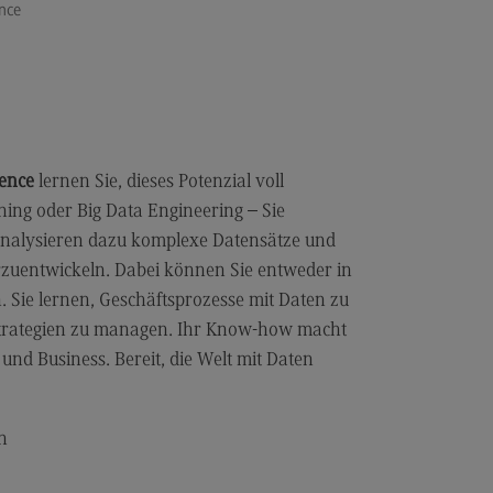
nce
anung und Koordination in der
zialen Arbeit
dulangebot
rufsperspektiven
ntakt
ience
lernen Sie, dieses Potenzial voll
ning oder Big Data Engineering – Sie
hnungswesen Steuern
schaftsrecht
 analysieren dazu komplexe Datensätze und
uentwickeln. Dabei können Sie entweder in
chnungswesen Steuern
rtschaftsrecht
n. Sie lernen, Geschäftsprozesse mit Daten zu
-Strategien zu managen. Ihr Know-how macht
dulangebot
 und Business. Bereit, die Welt mit Daten
rufsperspektiven
ntakt
n
s and Negotiation