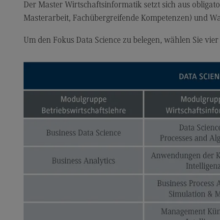
Der Master Wirtschaftsinformatik setzt sich aus obliga
Kontakt
Mo
Masterarbeit, Fachübergreifende Kompetenzen) und 
Marketing and Business Psychology
Be
Um den Fokus Data Science zu belegen, wählen Sie vie
Marketing and Business Psychology
Ko
Modulangebot
Tra
Berufsperspektiven
Tr
Kontakt
Mo
Maschinenbau
Ko
Maschinenbau
Wirt
Profil-O-Mat Maschinenbau
Wi
(External link)
Rahmenbedingungen
Ra
Modulangebot
Mo
Berufsperspektiven
Be