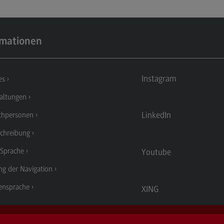
Dualer Partner werden
Übe
Personal finden
Üb
rmationen
Personal entwickeln
Eu
(Ex
Personal binden
Inte
Instagram
es
Business Hacks
In
altungen
Newsletter für Duale Partner
EU
LinkedIn
chpersonen
FAQ
Ex
chreibung
Er
 Sprache
Youtube
En
ng der Navigation
Ko
ensprache
XING
Int
In