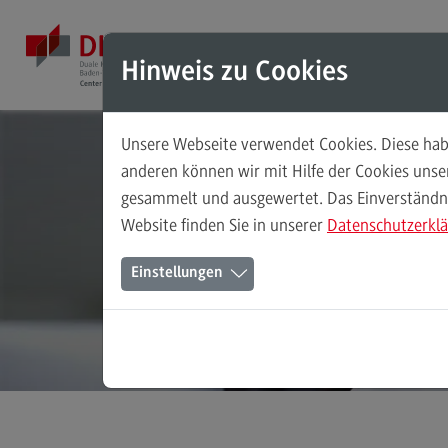
Direkt zum Inhalt
Direkt zum Hauptmenu
Direkt zum Footer
Mod
Hinweis zu Cookies
Unsere Webseite verwendet Cookies. Diese habe
Br
Masterstudiengänge
anderen können wir mit Hilfe der Cookies uns
gesammelt und ausgewertet. Das Einverständnis
Accounting, Controlling, Taxation
Ges
Website finden Sie in unserer
Datenschutzerkl
Accounting, Controlling, Taxation
Einstellungen
Modulangebot
Berufsperspektiven
Kontakt
Advanced Practice in Healthcare
Advanced Practice in Healthcare