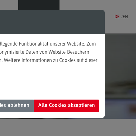
Menü
DE
EN
ndlegende Funktionalität unserer Website. Zum
hen
udonymisierte Daten von Website-Besuchern
. Weitere Informationen zu Cookies auf dieser
sonalmanagement und
 IT-
tschaftspsychologie
rsonalmanagement und
rtschaftspsychologie
dulangebot
ies ablehnen
Alle Cookies akzeptieren
rufsperspektiven
ntakt
nung und Koordination in der
alen Arbeit