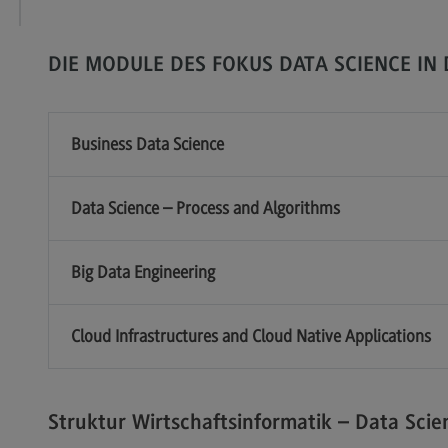
Modulangebot
Sa
Berufsperspektiven
Mo
DIE MODULE DES FOKUS DATA SCIENCE IN 
Kontakt
Be
Integrated Engineering
Ko
Business Data Science
Integrated Engineering
Sozi
Migr
Rahmenbedingungen
Soz
Data Science – Process and Algorithms
Modulangebot
Mi
Berufsperspektiven
Mo
Big Data Engineering
Kontakt
Be
Intensive Care
Ko
Cloud Infrastructures and Cloud Native Applications
Intensive Care
Sup
Pro
it
Modulangebot
Su
Struktur Wirtschaftsinformatik – Data Scie
Berufsperspektiven
Pr