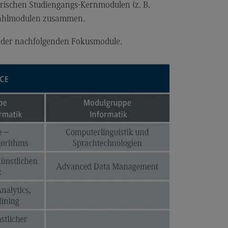
torischen Studiengangs-Kernmodulen (z. B.
dulangebot
Wahlmodulen zusammen.
rufsperspektiven
r der nachfolgenden Fokusmodule.
ntakt
nskulturelle Traumapädagogik
anskulturelle Traumapädagogik
dulangebot
ntakt
schaftsinformatik
rtschaftsinformatik
hmenbedingungen
dulangebot
rufsperspektiven