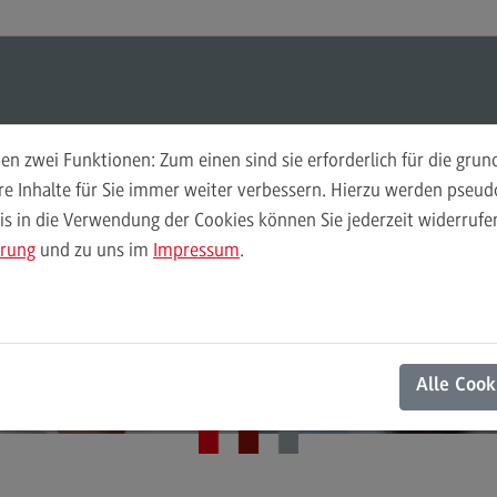
ul-O-Mat
Suchen
Modul-O-Mat
Suchen
Wirtschaftsinformatik (M. Sc.)
n zwei Funktionen: Zum einen sind sie erforderlich für die gru
ückenbauer zwisc
ere Inhalte für Sie immer weiter verbessern. Hierzu werden pse
 in die Verwendung der Cookies können Sie jederzeit widerrufen
Finance
Per
chäftsführung und
ärung
und zu uns im
Impressum
.
Wir
Finance
Pe
Modulangebot
Wi
Expert*innen
Berufsperspektiven
Mo
Alle Cook
Kontakt
Be
General Business Management
Ko
General Business Management
Pla
Sozi