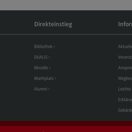
Aufbau und Struktur
Zulassung
Direkteinstieg
Info
Bewerbung
Studiengebühren
Bibliothek
Aktuell
Satzungen
DUALIS
Veranst
FAQ
Moodle
Anspre
Marktplatz
Wegbes
Alumni
Leichte
Erkläru
Gebärd