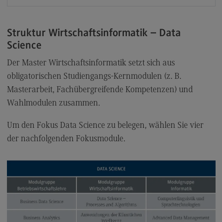
Kontakt
Elektrotechnik und Informationstechnik
Struktur Wirtschaftsinformatik – Data
Elektrotechnik und Informationstechnik
Science
Profil-O-Mat Elektrotechnik und
Der Master Wirtschaftsinformatik setzt sich aus
Informationstechnik
(External link)
obligatorischen Studiengangs-Kernmodulen (z. B.
Rahmenbedingungen
Masterarbeit, Fachübergreifende Kompetenzen) und
Modulangebot
Wahlmodulen zusammen.
Berufsperspektiven
Um den Fokus Data Science zu belegen, wählen Sie vier
Kontakt
der nachfolgenden Fokusmodule.
Entrepreneurship
Entrepreneurship
Modulangebot
Berufsperspektiven