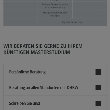
Kontakt
Executive Engineering
Executive Engineering
Modulangebot
Besonderheiten und Highlights
WIR BERATEN SIE GERNE ZU IHREM
Berufsperspektiven
KÜNFTIGEN MASTERSTUDIUM
Kontakt
Finance
Persönliche Beratung
Finance
Modulangebot
Beratung an allen Standorten der DHBW
Berufsperspektiven
Kontakt
Schreiben Sie uns!
General Business Management