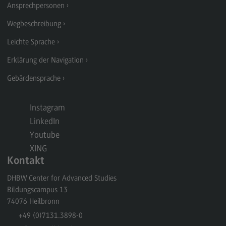
Ansprechpersonen
Rahmenbedingungen
Wegbeschreibung
Modulangebot
Leichte Sprache
Berufsperspektiven
Erklärung der Navigation
Kontakt
Gebärdensprache
Integrated Engineering
Integrated Engineering
Instagram
Rahmenbedingungen
LinkedIn
Modulangebot
Youtube
XING
Berufsperspektiven
Kontakt
Kontakt
DHBW Center for Advanced Studies
Intensive Care
Bildungscampus 13
74076
Heilbronn
Intensive Care
+49 (0)7131.3898-0
Modulangebot