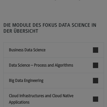
Modulangebot
Berufsperspektiven
Kontakt
DIE MODULE DES FOKUS DATA SCIENCE IN
DER ÜBERSICHT
Digital Business Management
Digital Business Management
Modulangebot
Business Data Science
Berufsperspektiven
Data Science – Process and Algorithms
Kontakt
Digitalisierung in der Sozialen Arbeit
Big Data Engineering
Digitalisierung in der Sozialen Arbeit
Modulangebot
Cloud Infrastructures and Cloud Native
Berufsperspektiven
Applications