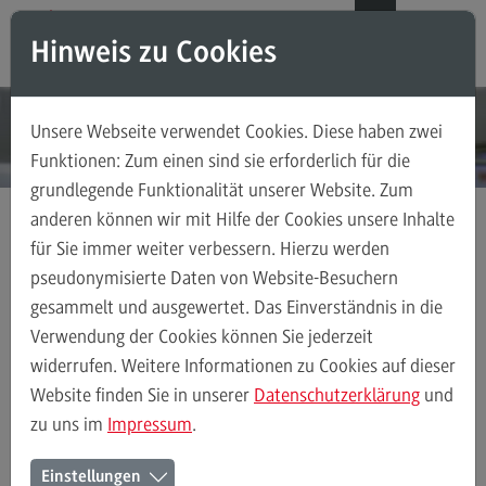
Direkt zum Inhalt
Direkt zum Hauptmenu
Direkt zum Footer
DE
EN
Hinweis zu Cookies
Modul-O-Mat
Suchen
Unsere Webseite verwendet Cookies. Diese haben zwei
Masterstudiengänge
Funktionen: Zum einen sind sie erforderlich für die
grundlegende Funktionalität unserer Website. Zum
Accounting, Controlling, Taxation
anderen können wir mit Hilfe der Cookies unsere Inhalte
Accounting, Controlling, Taxation
für Sie immer weiter verbessern. Hierzu werden
Masterstudiengänge
Wirtschaftsinformatik
Modulangebot
Modulangebot
pseudonymisierte Daten von Website-Besuchern
Data Science
gesammelt und ausgewertet. Das Einverständnis in die
Berufsperspektiven
Verwendung der Cookies können Sie jederzeit
Kontakt
widerrufen. Weitere Informationen zu Cookies auf dieser
Modulangebot
Business Process Management
Data Science
Advanced Practice in Healthcare
Website finden Sie in unserer
Datenschutzerklärung
und
zu uns im
Impressum
.
Advanced Practice in Healthcare
Rahmenbedingungen
Data Science *
Einstellungen