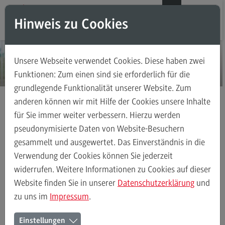
Direkt zum Inhalt
Direkt zum Hauptmenu
Direkt zum Footer
DE
EN
Hinweis zu Cookies
Modul-O-Mat
Suchen
Unsere Webseite verwendet Cookies. Diese haben zwei
Masterstudiengänge
Funktionen: Zum einen sind sie erforderlich für die
grundlegende Funktionalität unserer Website. Zum
Accounting, Controlling, Taxation
anderen können wir mit Hilfe der Cookies unsere Inhalte
Accounting, Controlling, Taxation
für Sie immer weiter verbessern. Hierzu werden
Masterstudiengänge
Accounting, Controlling, Taxation
Modulangebot
pseudonymisierte Daten von Website-Besuchern
Kontakt
gesammelt und ausgewertet. Das Einverständnis in die
Berufsperspektiven
Verwendung der Cookies können Sie jederzeit
Kontakt
widerrufen. Weitere Informationen zu Cookies auf dieser
Accounting, Controlling, Taxation
Modulangebot
Berufsperspekt
Advanced Practice in Healthcare
Website finden Sie in unserer
Datenschutzerklärung
und
zu uns im
Impressum
.
Advanced Practice in Healthcare
Ihr Kontakt zum Master
Rahmenbedingungen
Einstellungen