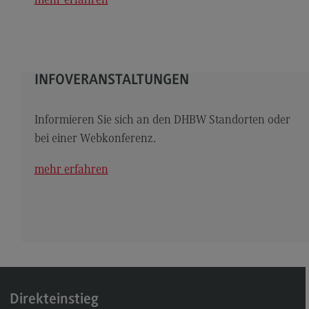
mehr erfahren
Kontakt
Elektrotechnik und Informationstechnik
Elektrotechnik und Informationstechnik
INFOVERANSTALTUNGEN
Profil-O-Mat Elektrotechnik und
Informationstechnik
(External link)
Rahmenbedingungen
Informieren Sie sich an den DHBW Standorten oder
bei einer Webkonferenz.
Modulangebot
Berufsperspektiven
mehr erfahren
Kontakt
Entrepreneurship
Entrepreneurship
Modulangebot
Berufsperspektiven
Direkteinstieg