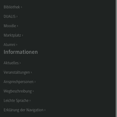
Kontakt
Bibliothek
Executive Engineering
DUALIS
Executive Engineering
Moodle
Modulangebot
Marktplatz
Besonderheiten und Highlights
Alumni
Berufsperspektiven
Informationen
Kontakt
Aktuelles
Finance
Veranstaltungen
Finance
Ansprechpersonen
Modulangebot
Wegbeschreibung
Berufsperspektiven
Leichte Sprache
Kontakt
Erklärung der Navigation
General Business Management