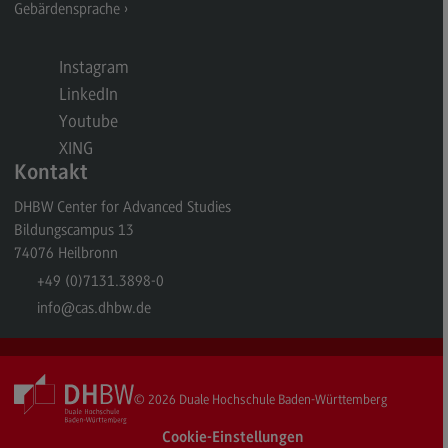
Gebärdensprache
General Business Management
Modulangebot
Instagram
LinkedIn
Berufsperspektiven
Youtube
Kontakt
XING
Kontakt
Governance Sozialer Arbeit
DHBW Center for Advanced Studies
Governance Sozialer Arbeit
Bildungscampus 13
Modulangebot
74076
Heilbronn
+49 (0)7131.3898-0
Berufsperspektiven
info
@cas.dhbw.de
Kontakt
Informatik
Informatik
© 2026
Duale Hochschule Baden-Württemberg
Profil-O-Mat Informatik
Cookie-Einstellungen
(External link)