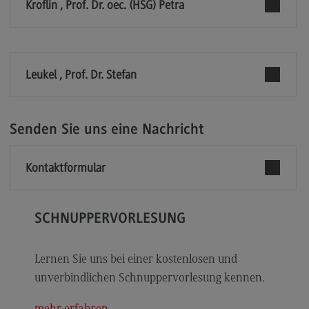
Kroflin , Prof. Dr. oec. (HSG) Petra
Modulangebot
Berufsperspektiven
Kontakt
Leukel , Prof. Dr. Stefan
Digital Business Management
Digital Business Management
Senden Sie uns eine Nachricht
Modulangebot
Berufsperspektiven
Kontaktformular
Kontakt
Digitalisierung in der Sozialen Arbeit
SCHNUPPERVORLESUNG
Digitalisierung in der Sozialen Arbeit
Lernen Sie uns bei einer kostenlosen und
Modulangebot
unverbindlichen Schnuppervorlesung kennen.
Berufsperspektiven