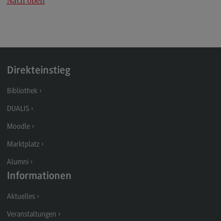
Nach oben
Kontakt
Supply Chain Management, Logistics, Production
Supply Chain Management, Logistics,
Production
Modulangebot
Direkteinstieg
Berufsperspektiven
Bibliothek
Kontakt
DUALIS
Transkulturelle Traumapädagogik
Moodle
Transkulturelle Traumapädagogik
Marktplatz
Modulangebot
Alumni
Kontakt
Informationen
Wirtschaftsinformatik
Aktuelles
Wirtschaftsinformatik
Veranstaltungen