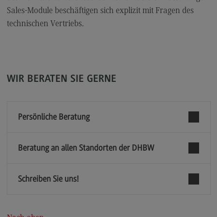
Modulangebot
Sales-Module beschäftigen sich explizit mit Fragen des
technischen Vertriebs.
Berufsperspektiven
Kontakt
Sales and Negotiation
WIR BERATEN SIE GERNE
Sales and Negotiation
Modulangebot
Berufsperspektiven
Persönliche Beratung
Kontakt
Beratung an allen Standorten der DHBW
Soziale Arbeit in der Migrationsgesellschaft
Soziale Arbeit in der Migrationsgesellschaft
Schreiben Sie uns!
Modulangebot
Berufsperspektiven