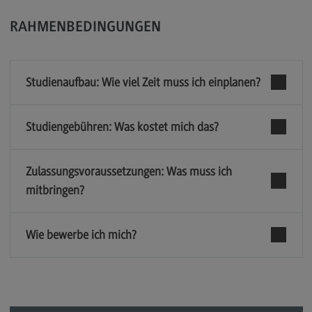
Berufsperspektiven
RAHMENBEDINGUNGEN
Kontakt
Marketing and Business Psychology
Studienaufbau: Wie viel Zeit muss ich einplanen?
Marketing and Business Psychology
Modulangebot
Studiengebühren: Was kostet mich das?
Berufsperspektiven
Zulassungsvoraussetzungen: Was muss ich
Kontakt
mitbringen?
Maschinenbau
Maschinenbau
Wie bewerbe ich mich?
Profil-O-Mat Maschinenbau
(External link)
Rahmenbedingungen
Modulangebot