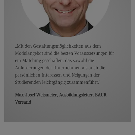
Rahmenbedingungen
Modulangebot
Berufsperspektiven
Kontakt
„Mit den Gestaltungsmöglichkeiten aus dem
Integrated Engineering
Modulangebot sind die besten Voraussetzungen für
Integrated Engineering
ein Matching geschaffen, das sowohl die
Anforderungen der Unternehmen als auch die
Rahmenbedingungen
persönlichen Interessen und Neigungen der
Modulangebot
Studierenden leichtgängig zusammenführt.“
Berufsperspektiven
Max-Josef Weismeier, Ausbildungsleiter, BAUR
Kontakt
Versand
Intensive Care
Intensive Care
Modulangebot