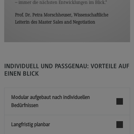
– immer die nächsten Entwicklungen im Blick.“
Kontakt
Executive Engineering
Prof. Dr. Petra Morschheuser, Wissenschaftliche
Leiterin des Master Sales and Negotiation
Executive Engineering
Modulangebot
Besonderheiten und Highlights
Berufsperspektiven
INDIVIDUELL UND PASSGENAU: VORTEILE AUF
Kontakt
EINEN BLICK
Finance
Finance
Modular aufgebaut nach individuellen
Modulangebot
Bedürfnissen
Berufsperspektiven
Kontakt
Langfristig planbar
General Business Management