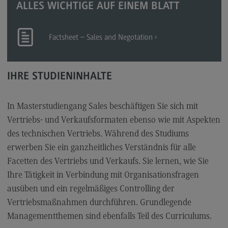
ALLES WICHTIGE AUF EINEM BLATT
Berufsperspektiven
Kontakt
Factsheet – Sales and Negotation
Master of Business Administration
Master of Business Administration
IHRE STUDIENINHALTE
Modulangebot
Berufsperspektiven
In Masterstudiengang Sales beschäftigen Sie sich mit
Kontakt
Vertriebs- und Verkaufsformaten ebenso wie mit Aspekten
des technischen Vertriebs. Während des Studiums
Media and Data-driven Business
erwerben Sie ein ganzheitliches Verständnis für alle
Media and Data-driven Business
Facetten des Vertriebs und Verkaufs. Sie lernen, wie Sie
Modulangebot
Ihre Tätigkeit in Verbindung mit Organisationsfragen
ausüben und ein regelmäßiges Controlling der
Berufsperspektiven
Vertriebsmaßnahmen durchführen. Grundlegende
Kontakt
Managementthemen sind ebenfalls Teil des Curriculums.