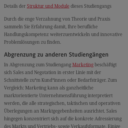
Personalmanagement und
Wirtschaftspsychologie
Details der
Struktur und Module
dieses Studiengangs
Personalmanagement und
Durch die enge Verzahnung von Theorie und Praxis
Wirtschaftspsychologie
sammeln Sie Erfahrung damit, Ihre berufliche
Modulangebot
Handlungskompetenz weiterzuentwickeln und innovative
Berufsperspektiven
Problemlösungen zu finden.
Kontakt
Abgrenzung zu anderen Studiengängen
Planung und Koordination in der Sozialen Arbeit
In Abgrenzung zum Studiengang
Marketing
beschäftigt
Planung und Koordination in der Sozialen Arbeit
sich Sales and Negotation in erster Linie mit der
Schnittstelle zu*m Kund*innen oder Bedarfsträger. Zum
Modulangebot
Vergleich: Marketing kann als ganzheitliche
Berufsperspektiven
marktorientierte Unternehmensführung interpretiert
Kontakt
werden, die alle strategischen, taktischen und operativen
Überlegungen an Marktgegebenheiten ausrichtet. Sales
Rechnungswesen Steuern Wirtschaftsrecht
hingegen konzentriert sich auf die konkrete Adressierung
Rechnungswesen Steuern Wirtschaftsrecht
des Markts und Vertriebs- sowie Verkaufsformate. Einige