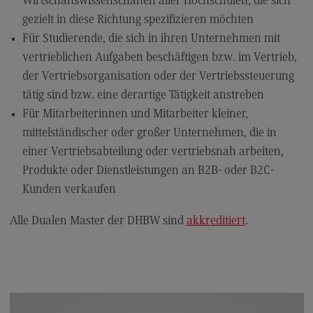
Wirtschaftswissenschaften aller Hochschulen, die sich
Modulangebot
gezielt in diese Richtung spezifizieren möchten
Für Studierende, die sich in ihren Unternehmen mit
Berufsperspektiven
vertrieblichen Aufgaben beschäftigen bzw. im Vertrieb,
Kontakt
der Vertriebsorganisation oder der Vertriebssteuerung
Digital Business Management
tätig sind bzw. eine derartige Tätigkeit anstreben
Für Mitarbeiterinnen und Mitarbeiter kleiner,
Digital Business Management
mittelständischer oder großer Unternehmen, die in
Modulangebot
einer Vertriebsabteilung oder vertriebsnah arbeiten,
Berufsperspektiven
Produkte oder Dienstleistungen an B2B- oder B2C-
Kunden verkaufen
Kontakt
Digitalisierung in der Sozialen Arbeit
Alle Dualen Master der DHBW sind
akkreditiert
.
Digitalisierung in der Sozialen Arbeit
Modulangebot
Berufsperspektiven