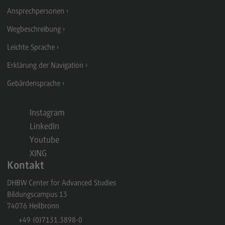
Rahmenbedingungen
Ansprechpersonen
Modulangebot
Wegbeschreibung
Berufsperspektiven
Leichte Sprache
Located@Mannheim
Erklärung der Navigation
Kontakt
Gebärdensprache
Wirtschaftsingenieurwesen
Instagram
Wirtschaftsingenieurwesen
LinkedIn
Profil-O-Mat Wirtschaftsingenieurwesen
(External link)
Youtube
Rahmenbedingungen
XING
Kontakt
Modulangebot
DHBW Center for Advanced Studies
Located@Heidenheim
Bildungscampus 13
Berufsperspektiven
74076
Heilbronn
+49 (0)7131.3898-0
Kontakt