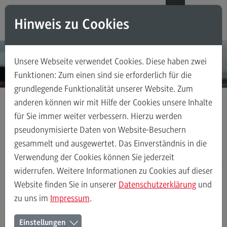
Direkt zum Inhalt
Direkt zum Hauptmenu
Direkt zum Footer
DE
EN
Hinweis zu Cookies
Modul-O-Mat
Suchen
Unsere Webseite verwendet Cookies. Diese haben zwei
Masterstudiengänge
Funktionen: Zum einen sind sie erforderlich für die
grundlegende Funktionalität unserer Website. Zum
Accounting, Controlling, Taxation
anderen können wir mit Hilfe der Cookies unsere Inhalte
Accounting, Controlling, Taxation
für Sie immer weiter verbessern. Hierzu werden
Masterstudiengänge
Sales and Negotiation
Modulangebot
pseudonymisierte Daten von Website-Besuchern
gesammelt und ausgewertet. Das Einverständnis in die
Berufsperspektiven
Verwendung der Cookies können Sie jederzeit
Kontakt
Sales and Negotiation
Modulangebot
Berufsperspektiven
K
widerrufen. Weitere Informationen zu Cookies auf dieser
Advanced Practice in Healthcare
Website finden Sie in unserer
Datenschutzerklärung
und
zu uns im
Impressum
.
Advanced Practice in Healthcare
Master Sales and Negotiation
Rahmenbedingungen
Einstellungen