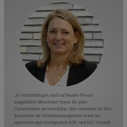
Kontakt
Elektrotechnik und Informationstechnik
Elektrotechnik und Informationstechnik
Profil-O-Mat Elektrotechnik und
Informationstechnik
(External link)
Rahmenbedingungen
Modulangebot
Berufsperspektiven
Kontakt
Entrepreneurship
„In Vertriebsfragen sind auf Master-Niveau
Entrepreneurship
ausgebildete Mitarbeiter*innen für jedes
Unternehmen unverzichtbar. Hier erweitern Sie Ihre
Modulangebot
Kenntnisse im Vertriebsmanagement sowie im
Berufsperspektiven
operativen und strategischen B2B- und B2C-Vertrieb