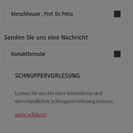
Modulangebot
Morschheuser , Prof. Dr. Petra
Berufsperspektiven
Kontakt
Senden Sie uns eine Nachricht
Digital Business Management
Digital Business Management
Kontaktformular
Modulangebot
Berufsperspektiven
SCHNUPPERVORLESUNG
Kontakt
Digitalisierung in der Sozialen Arbeit
Lernen Sie uns bei einer kostenlosen und
unverbindlichen Schnuppervorlesung kennen.
Digitalisierung in der Sozialen Arbeit
Modulangebot
mehr erfahren
Berufsperspektiven