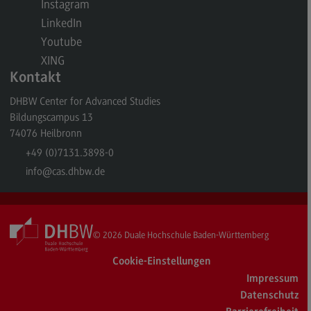
Instagram
General Business Management
LinkedIn
Youtube
Modulangebot
XING
Berufsperspektiven
Kontakt
Kontakt
DHBW Center for Advanced Studies
Bildungscampus 13
Governance Sozialer Arbeit
74076
Heilbronn
Governance Sozialer Arbeit
+49 (0)7131.3898-0
Modulangebot
info
@cas.dhbw.de
Berufsperspektiven
Kontakt
© 2026
Duale Hochschule Baden-Württemberg
Informatik
Cookie-Einstellungen
Informatik
Impressum
Profil-O-Mat Informatik
Datenschutz
(External link)