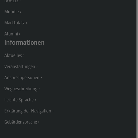
DUALIS
Kontakt
Moodle
Executive Engineering
Marktplatz
Executive Engineering
Alumni
Modulangebot
Informationen
Besonderheiten und Highlights
Aktuelles
Berufsperspektiven
Veranstaltungen
Kontakt
Ansprechpersonen
Finance
Wegbeschreibung
Finance
Leichte Sprache
Modulangebot
Erklärung der Navigation
Berufsperspektiven
Gebärdensprache
Kontakt
General Business Management