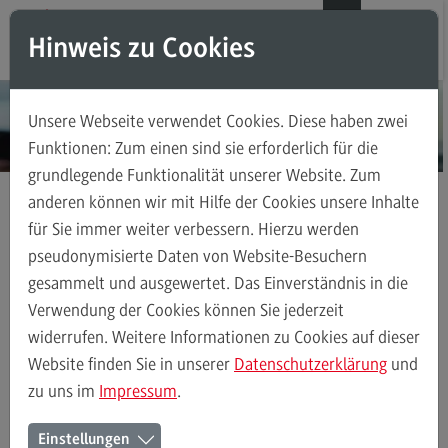
Direkt zum Inhalt
Direkt zum Hauptmenu
Direkt zum Footer
DE
EN
Hinweis zu Cookies
Modul-O-Mat
Suchen
Unsere Webseite verwendet Cookies. Diese haben zwei
Masterstudiengänge
Funktionen: Zum einen sind sie erforderlich für die
grundlegende Funktionalität unserer Website. Zum
Accounting, Controlling, Taxation
anderen können wir mit Hilfe der Cookies unsere Inhalte
Accounting, Controlling, Taxation
für Sie immer weiter verbessern. Hierzu werden
Masterstudiengänge
Sales and Negotiation
Kontakt
Modulangebot
pseudonymisierte Daten von Website-Besuchern
gesammelt und ausgewertet. Das Einverständnis in die
Berufsperspektiven
Verwendung der Cookies können Sie jederzeit
Kontakt
Sales and Negotiation
Modulangebot
Berufsperspektiven
K
widerrufen. Weitere Informationen zu Cookies auf dieser
Advanced Practice in Healthcare
Website finden Sie in unserer
Datenschutzerklärung
und
zu uns im
Impressum
.
Advanced Practice in Healthcare
Ihr Kontakt zum Master Sales
Rahmenbedingungen
Einstellungen