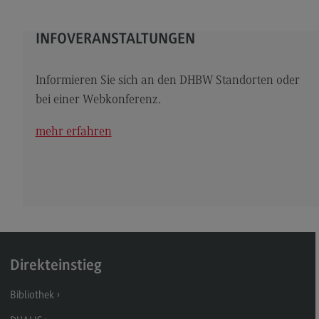
Kontakt
Elektrotechnik und Informationstechnik
INFOVERANSTALTUNGEN
Elektrotechnik und Informationstechnik
Informieren Sie sich an den DHBW Standorten oder
Profil-O-Mat Elektrotechnik und
Informationstechnik
bei einer Webkonferenz.
(External link)
Rahmenbedingungen
mehr erfahren
Modulangebot
Berufsperspektiven
Kontakt
Entrepreneurship
Entrepreneurship
Direkteinstieg
Modulangebot
Bibliothek
Berufsperspektiven