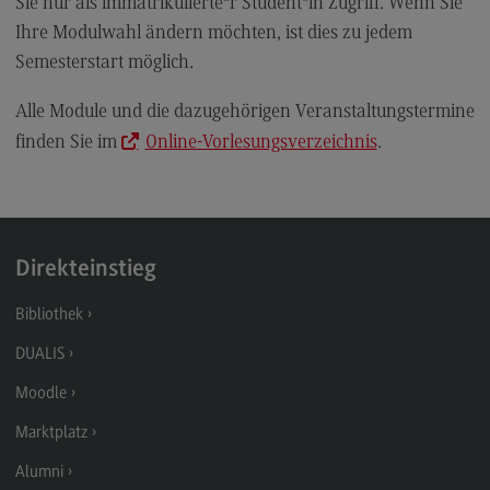
Sie nur als immatrikulierte*r Student*in Zugriff. Wenn Sie
Rahmenbedingungen
Ihre Modulwahl ändern möchten, ist dies zu jedem
Modulangebot
Semesterstart möglich.
Berufsperspektiven
Alle Module und die dazugehörigen Veranstaltungstermine
Kontakt
finden Sie im
Online-Vorlesungsverzeichnis
.
Integrated Engineering
Integrated Engineering
Rahmenbedingungen
Direkteinstieg
Modulangebot
Bibliothek
Berufsperspektiven
DUALIS
Kontakt
Moodle
Intensive Care
Marktplatz
Intensive Care
Alumni
Modulangebot