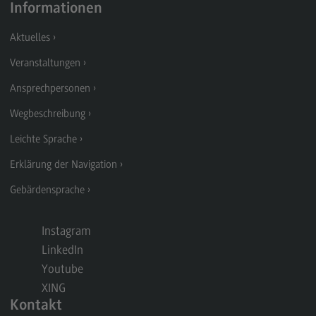
Informationen
Berufsperspektiven
Aktuelles
Kontakt
Veranstaltungen
Marketing and Business Psychology
Ansprechpersonen
Marketing and Business Psychology
Wegbeschreibung
Modulangebot
Leichte Sprache
Berufsperspektiven
Erklärung der Navigation
Kontakt
Gebärdensprache
Maschinenbau
Maschinenbau
Instagram
LinkedIn
Profil-O-Mat Maschinenbau
(External link)
Youtube
Rahmenbedingungen
XING
Modulangebot
Kontakt