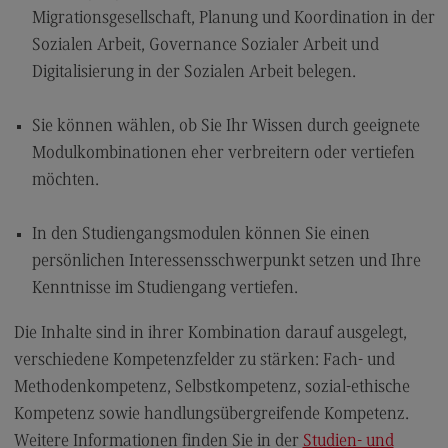
Kontakt
Migrationsgesellschaft, Planung und Koordination in der
Elektrotechnik und Informationstechnik
Sozialen Arbeit, Governance Sozialer Arbeit und
Digitalisierung in der Sozialen Arbeit belegen.
Elektrotechnik und Informationstechnik
Profil-O-Mat Elektrotechnik und
Sie können wählen, ob Sie Ihr Wissen durch geeignete
Informationstechnik
(External link)
Modulkombinationen eher verbreitern oder vertiefen
Rahmenbedingungen
möchten.
Modulangebot
In den Studiengangsmodulen können Sie einen
Berufsperspektiven
persönlichen Interessensschwerpunkt setzen und Ihre
Kontakt
Kenntnisse im Studiengang vertiefen.
Entrepreneurship
Die Inhalte sind in ihrer Kombination darauf ausgelegt,
Entrepreneurship
verschiedene Kompetenzfelder zu stärken: Fach- und
Modulangebot
Methodenkompetenz, Selbstkompetenz, sozial-ethische
Kompetenz sowie handlungsübergreifende Kompetenz.
Berufsperspektiven
Weitere Informationen finden Sie in der
Studien- und