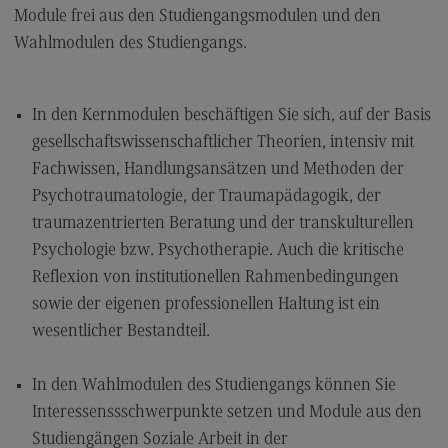
Module frei aus den Studiengangsmodulen und den
Modulangebot
Wahlmodulen des Studiengangs.
Berufsperspektiven
Kontakt
In den Kernmodulen beschäftigen Sie sich, auf der Basis
Digital Business Management
gesellschaftswissenschaftlicher Theorien, intensiv mit
Digital Business Management
Fachwissen, Handlungsansätzen und Methoden der
Psychotraumatologie, der Traumapädagogik, der
Modulangebot
traumazentrierten Beratung und der transkulturellen
Berufsperspektiven
Psychologie bzw. Psychotherapie. Auch die kritische
Kontakt
Reflexion von institutionellen Rahmenbedingungen
sowie der eigenen professionellen Haltung ist ein
Digitalisierung in der Sozialen Arbeit
wesentlicher Bestandteil.
Digitalisierung in der Sozialen Arbeit
Modulangebot
In den Wahlmodulen des Studiengangs können Sie
Interessenssschwerpunkte setzen und Module aus den
Berufsperspektiven
Studiengängen Soziale Arbeit in der