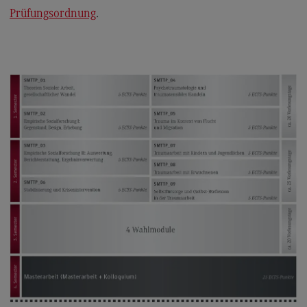
Kontakt
Prüfungsordnung
.
Executive Engineering
Executive Engineering
Modulangebot
Besonderheiten und Highlights
Berufsperspektiven
Kontakt
Finance
Finance
Modulangebot
Berufsperspektiven
Kontakt
General Business Management