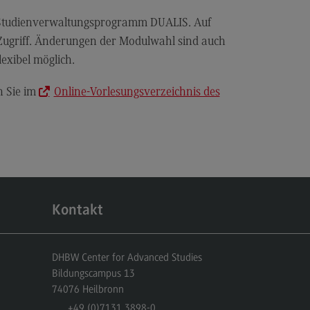
miliengerechte Hochschule
 Studienverwaltungsprogramm DUALIS. Auf
ancengleichheit
 Zugriff. Änderungen der Modulwahl sind auch
exibel möglich.
hwerbehindertenvertretung
BW CAS-Rat
n Sie im
Online-Vorlesungsverzeichnis des
itzensport-Stipendium
hhaltige Hochschule
chhaltige Hochschule
ergie- und Klimaschutzkonzept an
r DHBW
Kontakt
chhaltigkeit am Bildungscampus
chhaltigkeit Stadt Heilbronn
DHBW Center for Advanced Studies
Bildungscampus 13
eenbox Nachhaltigkeit
74076
Heilbronn
litätsmanagement
+49 (0)7131.3898-0