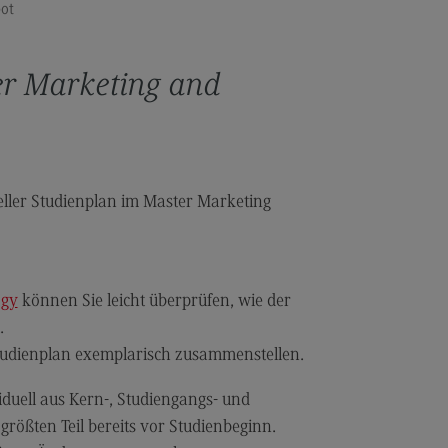
ot
anung und Koordination in der
zialen Arbeit
er Marketing and
dulangebot
rufsperspektiven
ntakt
hnungswesen Steuern
ueller Studienplan im Master Marketing
schaftsrecht
chnungswesen Steuern
rtschaftsrecht
ogy
können Sie leicht überprüfen, wie der
dulangebot
.
rufsperspektiven
udienplan exemplarisch zusammenstellen.
ntakt
iduell aus Kern-, Studiengangs- und
s and Negotiation
ßten Teil bereits vor Studienbeginn.