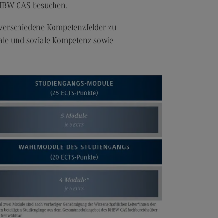
cated@Mannheim
DHBW CAS besuchen.
ntakt
, verschiedene Kompetenzfelder zu
tschaftsingenieurwesen
le und soziale Kompetenz sowie
rtschaftsingenieurwesen
ofil-O-Mat
rtschaftsingenieurwesen
ternal link)
hmenbedingungen
dulangebot
cated@Heidenheim
rufsperspektiven
ntakt
 Hochschule