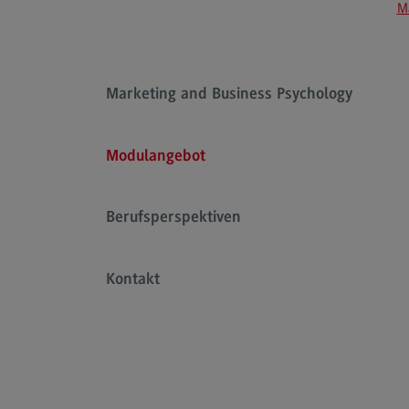
M
Rahmenbedingungen
Modulangebot
Kontakt
Marketing and Business Psychology
Bauingenieurwesen
Bauingenieurwesen
Modulangebot
Rahmenbedingungen
Modulangebot
Berufsperspektiven
Berufsperspektiven
Kontakt
Kontakt
Data Science and Artificial Intelligen
Data Science and Artificial
Intelligence
Profil-O-Mat Data Science and