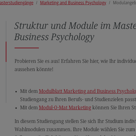
asterstudiengänge
Marketing and Business Psychology
Modulangeb
Modulangebot
Pl
Berufsperspektiven
So
Struktur und Module im Mast
Kontakt
Mo
Business Psychology
Governance Sozialer Arbeit
Be
Governance Sozialer Arbeit
Ko
Modulangebot
Rec
Probieren Sie es aus! Erfahren Sie hier, wie Ihr individ
Wirt
aussehen könnte!
Berufsperspektiven
Re
Kontakt
Wi
Mit dem
Modulblatt Marketing and Business Psychol
Informatik
Mo
Studiengang zu Ihren Berufs- und Studienzielen passt
ce
Informatik
Be
Mit dem
Modul-O-Mat Marketing
können Sie Ihren St
Profil-O-Mat Informatik
Ko
(External link)
In diesem Studiengang stellen Sie sich Ihr Studium indiv
Rahmenbedingungen
Sale
Wahlmodulen zusammen. Ihre Module wählen Sie zum grö