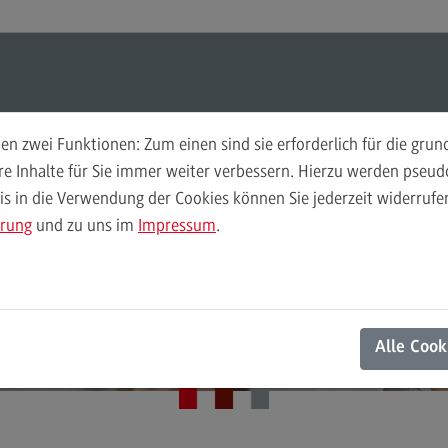
ul-O-Mat
Suchen
Modul-O-Mat
Suchen
n zwei Funktionen: Zum einen sind sie erforderlich für die gru
ere Inhalte für Sie immer weiter verbessern. Hierzu werden pse
Marketing and Business Psychology (M. A.)
 in die Verwendung der Cookies können Sie jederzeit widerrufen
Finance
Per
d*innen gewinnen
ärung
und zu uns im
Impressum
.
Wir
Finance
Pe
Modulangebot
Wi
begeistern
Berufsperspektiven
Mo
Alle Cook
Kontakt
Be
General Business Management
Ko
General Business Management
Pla
Sozi