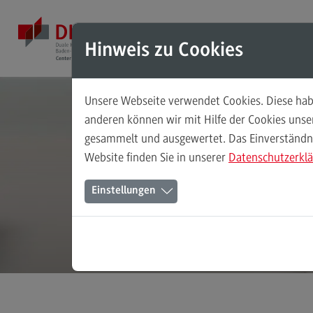
Direkt zum Inhalt
Direkt zum Hauptmenu
Direkt zum Footer
Mod
Hinweis zu Cookies
Unsere Webseite verwendet Cookies. Diese habe
Masterstudiengänge
anderen können wir mit Hilfe der Cookies uns
gesammelt und ausgewertet. Das Einverständnis
Accounting, Controlling, Taxation
Kun
Website finden Sie in unserer
Datenschutzerkl
Accounting, Controlling, Taxation
Einstellungen
Modulangebot
Berufsperspektiven
Kontakt
Advanced Practice in Healthcare
Advanced Practice in Healthcare