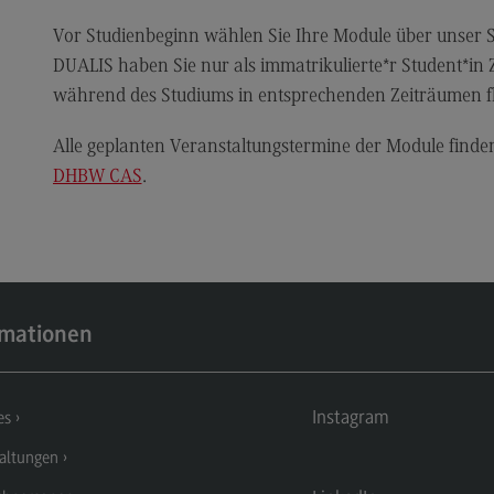
Fa
Vor Studienbeginn wählen Sie Ihre Module über unser
Ch
DUALIS haben Sie nur als immatrikulierte*r Student*in
während des Studiums in entsprechenden Zeiträumen fl
Sc
DH
Alle geplanten Veranstaltungstermine der Module finde
DHBW CAS
.
Sp
Nac
Na
En
de
rmationen
Na
Na
Instagram
es
Id
altungen
Qua