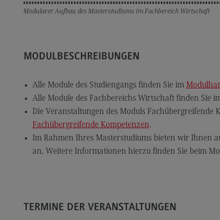
Modularer Aufbau des Masterstudiums im Fachbereich Wirtschaft
Dualer Partner werden
Übe
Personal finden
Üb
Personal entwickeln
Eu
MODULBESCHREIBUNGEN
(Ex
Personal binden
Inte
Alle Module des Studiengangs finden Sie im
Modulhan
Business Hacks
In
Alle Module des Fachbereichs Wirtschaft finden Sie 
Newsletter für Duale Partner
EU
Die Veranstaltungen des Moduls Fachübergreifende 
FAQ
Ex
Fachübergreifende Kompetenzen
.
Im Rahmen Ihres Masterstudiums bieten wir Ihnen a
Er
an. Weitere Informationen hierzu finden Sie beim M
En
Ko
Int
TERMINE DER VERANSTALTUNGEN
In