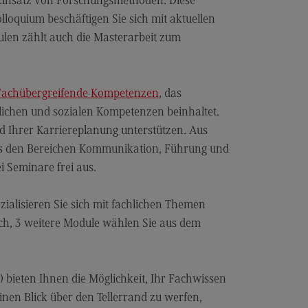
Einsatz von Forschungsmethoden. Diese
dulangebot
loquium beschäftigen Sie sich mit aktuellen
n zählt auch die Masterarbeit zum
rufsperspektiven
ntakt
nskulturelle Traumapädagogik
Fachübergreifende Kompetenzen
, das
ichen und sozialen Kompetenzen beinhaltet.
anskulturelle Traumapädagogik
nd Ihrer Karriereplanung unterstützen. Aus
dulangebot
s den Bereichen Kommunikation, Führung und
ntakt
 Seminare frei aus.
schaftsinformatik
ialisieren Sie sich mit fachlichen Themen
rtschaftsinformatik
sch, 3 weitere Module wählen Sie aus dem
hmenbedingungen
dulangebot
bieten Ihnen die Möglichkeit, Ihr Fachwissen
rufsperspektiven
inen Blick über den Tellerrand zu werfen,