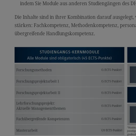
Kontakt
Lo
indem Sie Module aus anderen Studiengängen des 
Master of Business Administration
Ko
Die Inhalte sind in ihrer Kombination darauf ausgelegt
Master of Business Administration
Wir
stärken: Fachkompetenz, Methodenkompetenz, persona
übergreifende Handlungskompetenz.
Modulangebot
Wi
Berufsperspektiven
Pr
Wi
(Ex
Kontakt
Ra
Media and Data-driven Business
Mo
Media and Data-driven Business
Lo
Modulangebot
Be
Berufsperspektiven
Ko
Kontakt
Arbeitgeber-Vorteile
Die