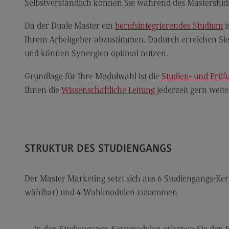
Modulangebot
Sa
Selbstverständlich können Sie während des Masterst
Berufsperspektiven
Mo
Da der Duale Master ein
berufsintegrierendes Studium
i
Kontakt
Be
Ihrem Arbeitgeber abzustimmen. Dadurch erreichen Sie
und können Synergien optimal nutzen.
Integrated Engineering
Ko
Integrated Engineering
Sozi
Grundlage für Ihre Modulwahl ist die
Studien- und Prü
Migr
Ihnen die
Wissenschaftliche Leitung
jederzeit gern weite
Rahmenbedingungen
Soz
Modulangebot
Mi
Berufsperspektiven
Mo
Kontakt
Be
STRUKTUR DES STUDIENGANGS
Intensive Care
Ko
Der Master Marketing setzt sich aus 6 Studiengangs-K
Intensive Care
Sup
wählbar) und 4 Wahlmodulen zusammen.
Pro
it
Modulangebot
Su
Berufsperspektiven
Pr