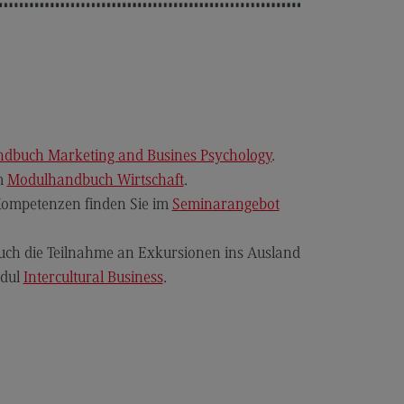
r uns
er uns
ropean University
ternal link)
rnational Office
dbuch Marketing and Busines Psychology
​​​​​​​.
ternational Office
im
Modulhandbuch Wirtschaft
.
4Dual
Kompetenzen finden Sie im
Seminarangebot
kursionen und Studienreisen
uch die Teilnahme an Exkursionen ins Ausland
asmus+
odul
Intercultural Business
​​​​​​​.
glischsprachiger MBA
ntakt
eressensvertretungen
teressensvertretungen