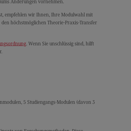
les and Negotiation
udiums Änderungen vornehmen.
dulangebot
st, empfehlen wir Ihnen, Ihre Modulwahl mit
rufsperspektiven
 den höchstmöglichen Theorie-Praxis-Transfer
ntakt
ale Arbeit in der
fungsordnung
. Wenn Sie unschlüssig sind, hilft
ationsgesellschaft
r.
iale Arbeit in der
grationsgesellschaft
dulangebot
rufsperspektiven
ntakt
ernmodulen, 5 Studiengangs-Modulen (davon 3
ply Chain Management, Logistics,
duction
pply Chain Management, Logistics,
oduction