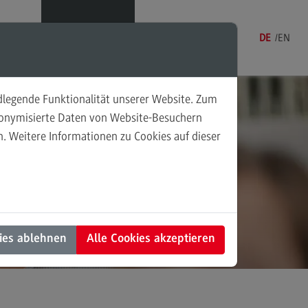
Menü
DE
EN
ndlegende Funktionalität unserer Website. Zum
udonymisierte Daten von Website-Besuchern
. Weitere Informationen zu Cookies auf dieser
sonalmanagement und
 und
tschaftspsychologie
rsonalmanagement und
rtschaftspsychologie
dulangebot
ies ablehnen
Alle Cookies akzeptieren
rufsperspektiven
ntakt
nung und Koordination in der
alen Arbeit