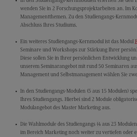
In den Studiengangs-Kernmodulen erlernen Sie den 
Kontakt
Mo
wenden Sie in 2 Forschungsprojektarbeiten an. Im Kol
Managementthemen. Zu den Studiengangs-Kernmodule
Marketing and Business Psychology
Be
Abschluss Ihres Studiums.
Marketing and Business Psychology
Ko
Modulangebot
Tra
Ein weiteres Studiengangs-Kernmodul ist das Modul
Seminare und Workshops zur Stärkung Ihrer persönl
Berufsperspektiven
Tr
Diese sollen Sie in Ihrer persönlichen Entwicklung u
Kontakt
Mo
unserem Seminarangebot mit rund 50 Seminaren au
Maschinenbau
Ko
Management und Selbstmanagement wählen Sie zwei
Maschinenbau
Wirt
In den Studiengangs-Modulen (5 aus 15 Modulen) spez
Profil-O-Mat Maschinenbau
Wi
(External link)
Ihres Studiengangs. Hierbei sind 2 Module obligatori
Rahmenbedingungen
Ra
Modulangebot des Master Marketing aus.
Modulangebot
Mo
Die Wahlmodule des Studiengangs (4 aus 23 Modulen) 
Berufsperspektiven
Be
im Bereich Marketing noch weiter zu vertiefen oder e