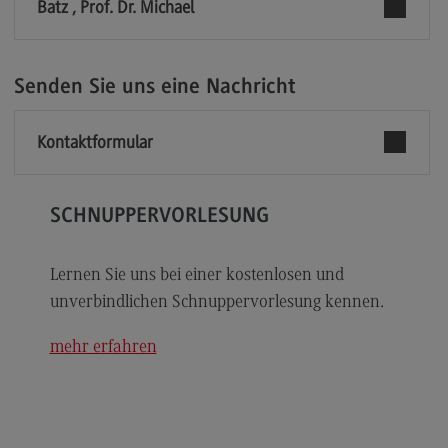
Batz , Prof. Dr. Michael
Modulangebot
Berufsperspektiven
Senden Sie uns eine Nachricht
Kontakt
Digital Business Management
Kontaktformular
Digital Business Management
Modulangebot
SCHNUPPERVORLESUNG
Berufsperspektiven
Lernen Sie uns bei einer kostenlosen und
Kontakt
unverbindlichen Schnuppervorlesung kennen.
Digitalisierung in der Sozialen Arbeit
mehr erfahren
Digitalisierung in der Sozialen Arbeit
Modulangebot
Berufsperspektiven