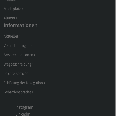
Kontakt
Marktplatz
Executive Engineering
Alumni
Executive Engineering
Informationen
Modulangebot
Aktuelles
Besonderheiten und Highlights
Veranstaltungen
Berufsperspektiven
Ansprechpersonen
Kontakt
Wegbeschreibung
Finance
Leichte Sprache
Finance
Erklärung der Navigation
Modulangebot
Gebärdensprache
Berufsperspektiven
Kontakt
Instagram
LinkedIn
General Business Management