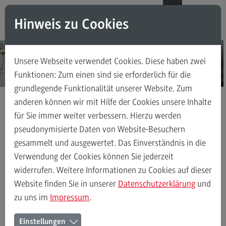
Direkt zum Inhalt
Direkt zum Hauptmenu
Direkt zum Footer
DE
EN
Hinweis zu Cookies
Modul-O-Mat
Suchen
Unsere Webseite verwendet Cookies. Diese haben zwei
Masterstudiengänge
Funktionen: Zum einen sind sie erforderlich für die
grundlegende Funktionalität unserer Website. Zum
Accounting, Controlling, Taxation
anderen können wir mit Hilfe der Cookies unsere Inhalte
Accounting, Controlling, Taxation
für Sie immer weiter verbessern. Hierzu werden
Masterstudiengänge
Digitalisierung in der Sozialen Arbeit
Modulangebot
pseudonymisierte Daten von Website-Besuchern
Kontakt
gesammelt und ausgewertet. Das Einverständnis in die
Berufsperspektiven
Verwendung der Cookies können Sie jederzeit
Kontakt
widerrufen. Weitere Informationen zu Cookies auf dieser
Digitalisierung in der Sozialen Arbeit
Modulangebot
Berufspersp
Advanced Practice in Healthcare
Website finden Sie in unserer
Datenschutzerklärung
und
zu uns im
Impressum
.
Advanced Practice in Healthcare
Ihr Kontakt zum Master
Rahmenbedingungen
Einstellungen