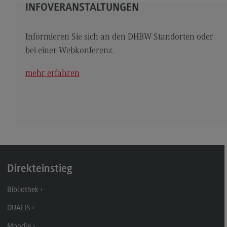
Kontakt
INFOVERANSTALTUNGEN
Elektrotechnik und Informationstechnik
Informieren Sie sich an den DHBW Standorten oder
Elektrotechnik und Informationstechnik
bei einer Webkonferenz.
Profil-O-Mat Elektrotechnik und
Informationstechnik
mehr erfahren
(External link)
Rahmenbedingungen
Modulangebot
Berufsperspektiven
Kontakt
Entrepreneurship
Direkteinstieg
Entrepreneurship
Bibliothek
Modulangebot
DUALIS
Berufsperspektiven
Moodle