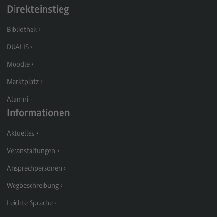
Kontakt
Direkteinstieg
Elektrotechnik und Informationstechnik
Bibliothek
Elektrotechnik und Informationstechnik
DUALIS
Profil-O-Mat Elektrotechnik und
Moodle
Informationstechnik
(External link)
Marktplatz
Rahmenbedingungen
Alumni
Modulangebot
Informationen
Berufsperspektiven
Aktuelles
Kontakt
Veranstaltungen
Entrepreneurship
Ansprechpersonen
Entrepreneurship
Wegbeschreibung
Modulangebot
Leichte Sprache
Berufsperspektiven