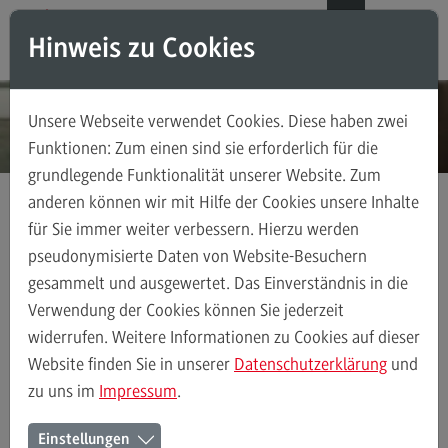
Direkt zum Inhalt
Direkt zum Hauptmenu
Direkt zum Footer
DE
EN
Hinweis zu Cookies
Modul-O-Mat
Suchen
Unsere Webseite verwendet Cookies. Diese haben zwei
Masterstudiengänge
Funktionen: Zum einen sind sie erforderlich für die
grundlegende Funktionalität unserer Website. Zum
Accounting, Controlling, Taxation
anderen können wir mit Hilfe der Cookies unsere Inhalte
Accounting, Controlling, Taxation
für Sie immer weiter verbessern. Hierzu werden
Kontakt
Ansprechpersonen
Modulangebot
pseudonymisierte Daten von Website-Besuchern
gesammelt und ausgewertet. Das Einverständnis in die
Berufsperspektiven
Verwendung der Cookies können Sie jederzeit
Ansprechpersonen am DHBW
Kontakt
widerrufen. Weitere Informationen zu Cookies auf dieser
CAS
Advanced Practice in Healthcare
Website finden Sie in unserer
Datenschutzerklärung
und
zu uns im
Impressum
.
Advanced Practice in Healthcare
ALPHABETISCH ODER NACH BEREICH
Rahmenbedingungen
Einstellungen