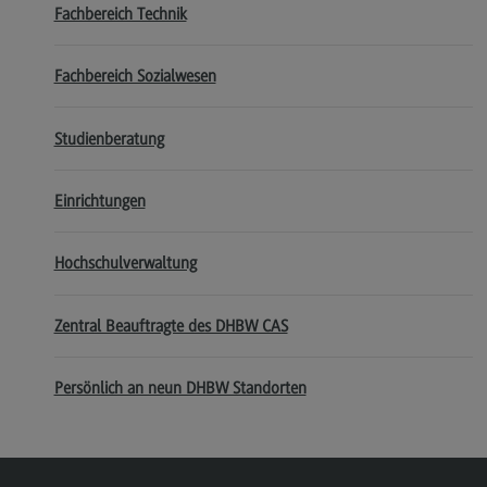
Fachbereich Technik
Modulangebot
Berufsperspektiven
Fachbereich Sozialwesen
Kontakt
Studienberatung
Digital Business Management
Digital Business Management
Einrichtungen
Modulangebot
Berufsperspektiven
Hochschulverwaltung
Kontakt
Zentral Beauftragte des DHBW CAS
Digitalisierung in der Sozialen Arbeit
Digitalisierung in der Sozialen Arbeit
Persönlich an neun DHBW Standorten
Modulangebot
Berufsperspektiven