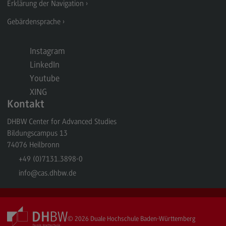
Erklärung der Navigation
Kontakt
Gebärdensprache
Executive Engineering
Executive Engineering
Instagram
Modulangebot
LinkedIn
Besonderheiten und Highlights
Youtube
XING
Berufsperspektiven
Kontakt
Kontakt
DHBW Center for Advanced Studies
Finance
Bildungscampus 13
74076
Heilbronn
Finance
+49 (0)7131.3898-0
Modulangebot
info
@cas.dhbw.de
Berufsperspektiven
Kontakt
© 2026
Duale Hochschule Baden-Württemberg
General Business Management