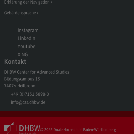
Personalmanagement und
Erklärung der Navigation
Wirtschaftspsychologie
Gebärdensprache
Personalmanagement und
Wirtschaftspsychologie
Instagram
Modulangebot
LinkedIn
Berufsperspektiven
Youtube
XING
Kontakt
Kontakt
Planung und Koordination in der Sozialen Arbeit
DHBW Center for Advanced Studies
Planung und Koordination in der Sozialen Arbeit
Bildungscampus 13
74076
Heilbronn
Modulangebot
+49 (0)7131.3898-0
Berufsperspektiven
info
@cas.dhbw.de
Kontakt
Rechnungswesen Steuern Wirtschaftsrecht
Rechnungswesen Steuern Wirtschaftsrecht
© 2026
Duale Hochschule Baden-Württemberg