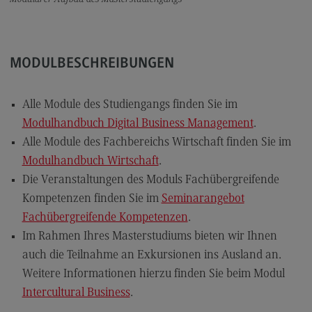
Rahmenbedingungen
Modulangebot
Berufsperspektiven
MODULBESCHREIBUNGEN
Kontakt
Alle Module des Studiengangs finden Sie im
Integrated Engineering
Modulhandbuch Digital Business Management
.
Integrated Engineering
Alle Module des Fachbereichs Wirtschaft finden Sie im
Rahmenbedingungen
Modulhandbuch Wirtschaft
.
Die Veranstaltungen des Moduls Fachübergreifende
Modulangebot
Kompetenzen finden Sie im
Seminarangebot
Berufsperspektiven
Fachübergreifende Kompetenzen
.
Kontakt
Im Rahmen Ihres Masterstudiums bieten wir Ihnen
auch die Teilnahme an Exkursionen ins Ausland an.
Intensive Care
Weitere Informationen hierzu finden Sie beim Modul
Intensive Care
Intercultural Business
​​​​​​​.
Modulangebot