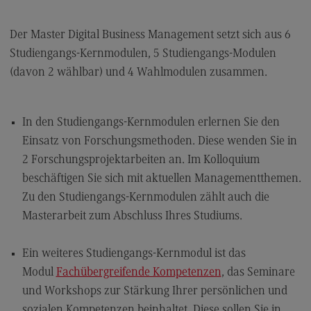
Kontakt
Elektrotechnik und Informationstechnik
Der Master Digital Business Management setzt sich aus 6
Studiengangs-Kernmodulen, 5 Studiengangs-Modulen
Elektrotechnik und Informationstechnik
(davon 2 wählbar) und 4 Wahlmodulen zusammen.
Profil-O-Mat Elektrotechnik und
Informationstechnik
(External link)
Rahmenbedingungen
In den Studiengangs-Kernmodulen erlernen Sie den
Einsatz von Forschungsmethoden. Diese wenden Sie in
Modulangebot
2 Forschungsprojektarbeiten an. Im Kolloquium
Berufsperspektiven
beschäftigen Sie sich mit aktuellen Managementthemen.
Kontakt
Zu den Studiengangs-Kernmodulen zählt auch die
Masterarbeit zum Abschluss Ihres Studiums.
Entrepreneurship
Entrepreneurship
Ein weiteres Studiengangs-Kernmodul ist das
Modulangebot
Modul
Fachübergreifende Kompetenzen
, das Seminare
und Workshops zur Stärkung Ihrer persönlichen und
Berufsperspektiven
sozialen Kompetenzen beinhaltet. Diese sollen Sie in