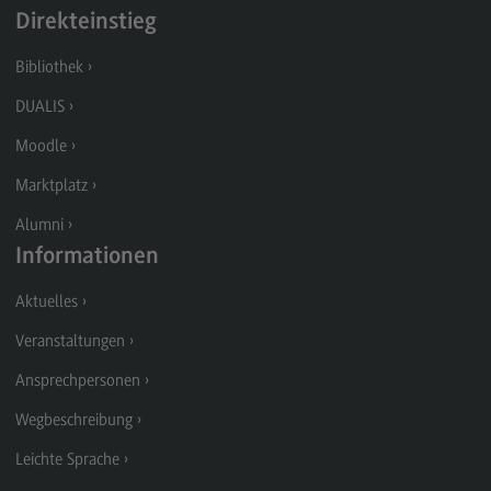
Berufsperspektiven
Direkteinstieg
Kontakt
Bibliothek
Master of Business Administration
DUALIS
Master of Business Administration
Moodle
Modulangebot
Marktplatz
Berufsperspektiven
Alumni
Informationen
Kontakt
Media and Data-driven Business
Aktuelles
Media and Data-driven Business
Veranstaltungen
Modulangebot
Ansprechpersonen
Berufsperspektiven
Wegbeschreibung
Kontakt
Leichte Sprache