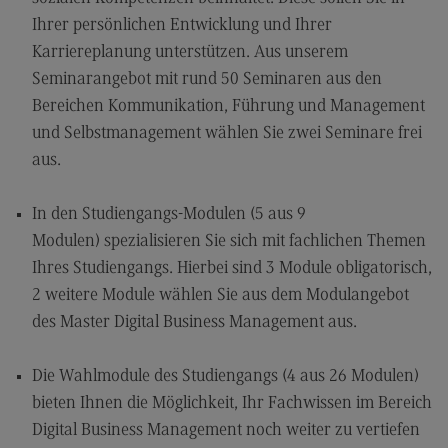
Kontakt
Ihrer persönlichen Entwicklung und Ihrer
Executive Engineering
Karriereplanung unterstützen. Aus unserem
Seminarangebot mit rund 50 Seminaren aus den
Executive Engineering
Bereichen Kommunikation, Führung und Management
Modulangebot
und Selbstmanagement wählen Sie zwei Seminare frei
Besonderheiten und Highlights
aus.
Berufsperspektiven
In den Studiengangs-Modulen (5 aus 9
Kontakt
Modulen) spezialisieren Sie sich mit fachlichen Themen
Finance
Ihres Studiengangs. Hierbei sind 3 Module obligatorisch,
2 weitere Module wählen Sie aus dem Modulangebot
Finance
des Master Digital Business Management aus.
Modulangebot
Berufsperspektiven
Die Wahlmodule des Studiengangs (4 aus 26 Modulen)
bieten Ihnen die Möglichkeit, Ihr Fachwissen im Bereich
Kontakt
Digital Business Management noch weiter zu vertiefen
General Business Management