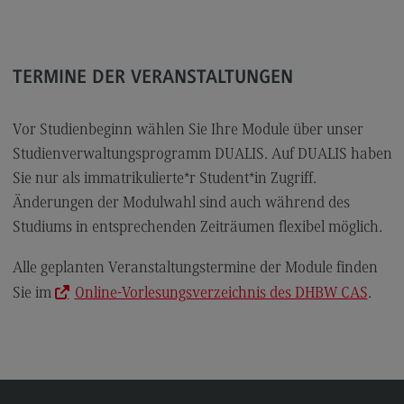
Berufsperspektiven
Kontakt
TERMINE DER VERANSTALTUNGEN
Marketing and Business Psychology
Marketing and Business Psychology
Vor Studienbeginn wählen Sie Ihre Module über unser
Studienverwaltungsprogramm DUALIS. Auf DUALIS haben
Modulangebot
Sie nur als immatrikulierte*r Student*in Zugriff.
Berufsperspektiven
Änderungen der Modulwahl sind auch während des
Kontakt
Studiums in entsprechenden Zeiträumen flexibel möglich.
Maschinenbau
Alle geplanten Veranstaltungstermine der Module finden
Maschinenbau
Sie im
Online-Vorlesungsverzeichnis des DHBW CAS
.
Profil-O-Mat Maschinenbau
(External link)
Rahmenbedingungen
Modulangebot