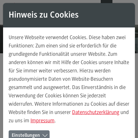
Direkt zum Inhalt
Direkt zum Hauptmenu
Direkt zum Footer
DE
EN
Hinweis zu Cookies
Modul-O-Mat
Suchen
Unsere Webseite verwendet Cookies. Diese haben zwei
Masterstudiengänge
Funktionen: Zum einen sind sie erforderlich für die
grundlegende Funktionalität unserer Website. Zum
Accounting, Controlling, Taxation
anderen können wir mit Hilfe der Cookies unsere Inhalte
Accounting, Controlling, Taxation
für Sie immer weiter verbessern. Hierzu werden
Masterstudiengänge
Digital Business Management
Modulangebot
pseudonymisierte Daten von Website-Besuchern
Modulangebot
gesammelt und ausgewertet. Das Einverständnis in die
Berufsperspektiven
Verwendung der Cookies können Sie jederzeit
Kontakt
widerrufen. Weitere Informationen zu Cookies auf dieser
Digital Business Management
Modulangebot
Berufsperspektive
Advanced Practice in Healthcare
Website finden Sie in unserer
Datenschutzerklärung
und
zu uns im
Impressum
.
Advanced Practice in Healthcare
Rahmenbedingungen
Struktur und Module im Master
Einstellungen