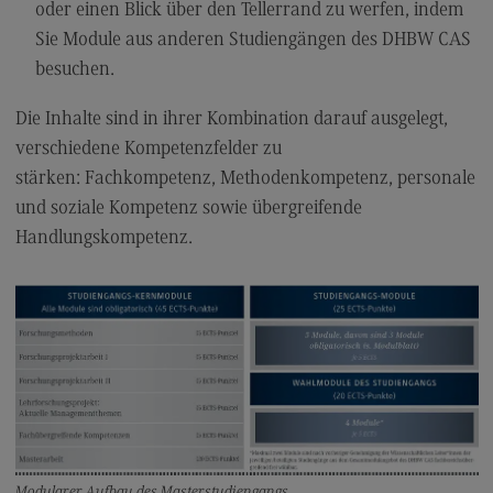
oder einen Blick über den Tellerrand zu werfen, indem
General Business Management
Sie Module aus anderen Studiengängen des DHBW CAS
besuchen.
Modulangebot
Berufsperspektiven
Die Inhalte sind in ihrer Kombination darauf ausgelegt,
verschiedene Kompetenzfelder zu
Kontakt
stärken: Fachkompetenz, Methodenkompetenz, personale
Governance Sozialer Arbeit
und soziale Kompetenz sowie übergreifende
Governance Sozialer Arbeit
Handlungskompetenz.
Modulangebot
Berufsperspektiven
Kontakt
Informatik
Informatik
Profil-O-Mat Informatik
(External link)
Modularer Aufbau des Masterstudiengangs