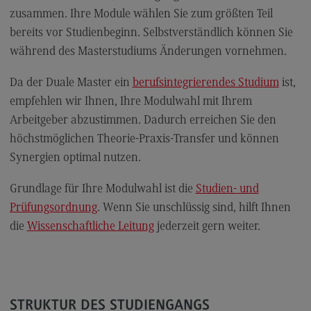
zusammen. Ihre Module wählen Sie zum größten Teil
Modulangebot
bereits vor Studienbeginn. Selbstverständlich können Sie
Berufsperspektiven
während des Masterstudiums Änderungen vornehmen.
Kontakt
Da der Duale Master ein
berufsintegrierendes Studium
ist,
Digital Business Management
empfehlen wir Ihnen, Ihre Modulwahl mit Ihrem
Digital Business Management
Arbeitgeber abzustimmen. Dadurch erreichen Sie den
höchstmöglichen Theorie-Praxis-Transfer und können
Modulangebot
Synergien optimal nutzen.
Berufsperspektiven
Grundlage für Ihre Modulwahl ist die
Studien- und
Kontakt
Prüfungsordnung
. Wenn Sie unschlüssig sind, hilft Ihnen
Digitalisierung in der Sozialen Arbeit
die
Wissenschaftliche Leitung
jederzeit gern weiter.
Digitalisierung in der Sozialen Arbeit
Modulangebot
Berufsperspektiven
STRUKTUR DES STUDIENGANGS