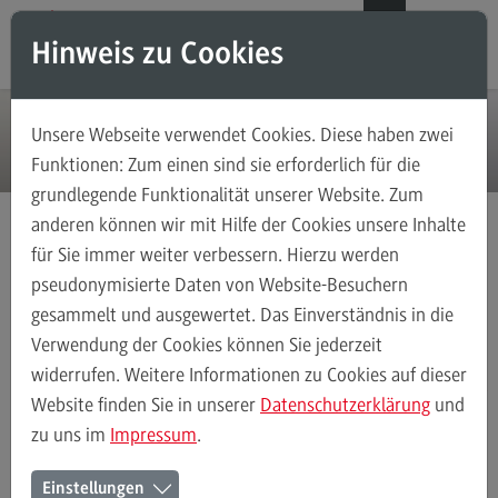
Direkt zum Inhalt
Direkt zum Hauptmenu
Direkt zum Footer
DE
EN
Hinweis zu Cookies
Modul-O-Mat
Suchen
Unsere Webseite verwendet Cookies. Diese haben zwei
Masterstudiengänge
Funktionen: Zum einen sind sie erforderlich für die
grundlegende Funktionalität unserer Website. Zum
Accounting, Controlling, Taxation
anderen können wir mit Hilfe der Cookies unsere Inhalte
Accounting, Controlling, Taxation
für Sie immer weiter verbessern. Hierzu werden
Masterstudiengänge
Elektrotechnik und Informationstechnik
Modulangebot
pseudonymisierte Daten von Website-Besuchern
Berufsperspektiven
gesammelt und ausgewertet. Das Einverständnis in die
Berufsperspektiven
Verwendung der Cookies können Sie jederzeit
Kontakt
widerrufen. Weitere Informationen zu Cookies auf dieser
Elektrotechnik und Informationstechnik
Profil-O-Mat Elektrotechni
Advanced Practice in Healthcare
Website finden Sie in unserer
Datenschutzerklärung
und
(External link)
zu uns im
Impressum
.
Advanced Practice in Healthcare
Rahmenbedingungen
Berufsperspektiven im Master
Einstellungen