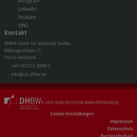
Instagram
Kontakt
LinkedIn
Elektrotechnik und Informationstechnik
Youtube
Elektrotechnik und Informationstechnik
XING
Kontakt
Profil-O-Mat Elektrotechnik und
Informationstechnik
DHBW Center for Advanced Studies
(External link)
Bildungscampus 13
Rahmenbedingungen
74076
Heilbronn
Modulangebot
+49 (0)7131.3898-0
Berufsperspektiven
info
@cas.dhbw.de
Kontakt
Entrepreneurship
© 2026
Duale Hochschule Baden-Württemberg
Entrepreneurship
Cookie-Einstellungen
Modulangebot
Impressum
Berufsperspektiven
Datenschutz
Barrierefreiheit