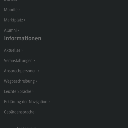
Modulangebot
Moodle
Berufsperspektiven
Marktplatz
Kontakt
Alumni
Digital Business Management
Informationen
Digital Business Management
Aktuelles
Modulangebot
Veranstaltungen
Berufsperspektiven
Ansprechpersonen
Kontakt
Wegbeschreibung
Digitalisierung in der Sozialen Arbeit
Leichte Sprache
Digitalisierung in der Sozialen Arbeit
Erklärung der Navigation
Modulangebot
Gebärdensprache
Berufsperspektiven