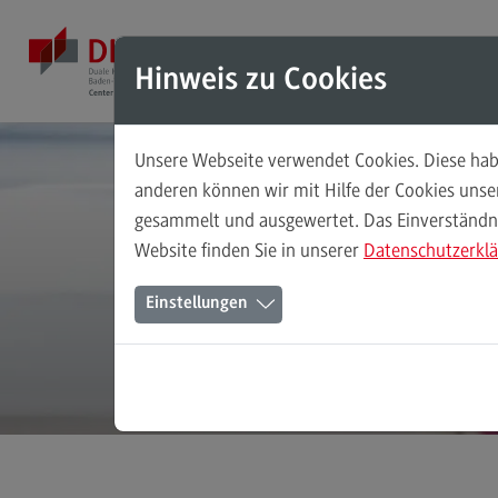
Direkt zum Inhalt
Direkt zum Hauptmenu
Direkt zum Footer
Mod
Hinweis zu Cookies
Unsere Webseite verwendet Cookies. Diese habe
Masterstudiengänge
anderen können wir mit Hilfe der Cookies uns
gesammelt und ausgewertet. Das Einverständnis
Accounting, Controlling, Taxation
Mi
Website finden Sie in unserer
Datenschutzerkl
Accounting, Controlling, Taxation
Einstellungen
Modulangebot
Berufsperspektiven
Kontakt
Advanced Practice in Healthcare
Advanced Practice in Healthcare