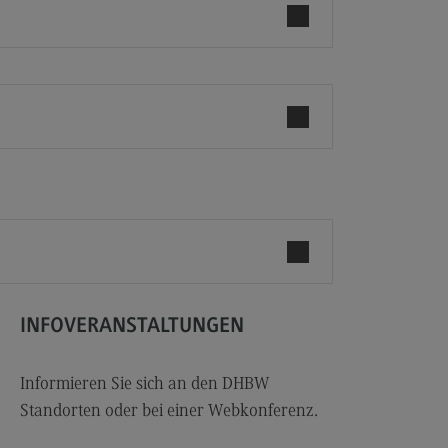
les and Negotiation
dulangebot
rufsperspektiven
ntakt
ale Arbeit in der
ationsgesellschaft
iale Arbeit in der
grationsgesellschaft
dulangebot
rufsperspektiven
ntakt
INFOVERANSTALTUNGEN
ply Chain Management, Logistics,
duction
Informieren Sie sich an den DHBW
Standorten oder bei einer Webkonferenz.
pply Chain Management, Logistics,
oduction