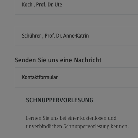
Modulangebot
Sa
Koch , Prof. Dr. Ute
Berufsperspektiven
Mo
Kontakt
Be
Integrated Engineering
Ko
Schührer , Prof. Dr. Anne-Katrin
Integrated Engineering
Sozi
Migr
Rahmenbedingungen
Senden Sie uns eine Nachricht
Soz
Modulangebot
Mi
Kontaktformular
Berufsperspektiven
Mo
Kontakt
Be
Intensive Care
Ko
SCHNUPPERVORLESUNG
Intensive Care
Sup
Pro
Lernen Sie uns bei einer kostenlosen und
it
Modulangebot
unverbindlichen Schnuppervorlesung kennen.
Su
Berufsperspektiven
Pr