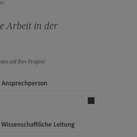
akt
anung und Koordination in der
zialen Arbeit
e Arbeit in der
dulangebot
rufsperspektiven
ntakt
hnungswesen Steuern
 uns auf Ihre Fragen!
schaftsrecht
chnungswesen Steuern
rtschaftsrecht
e Ansprechperson
dulangebot
rufsperspektiven
ntakt
 Wissenschaftliche Leitung
s and Negotiation