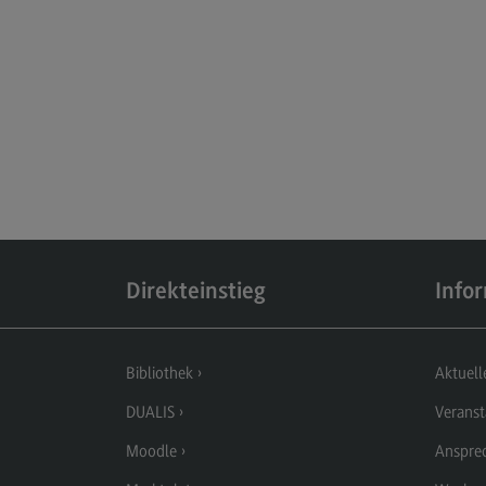
Berufsperspektiven
Kontakt
Elektrotechnik und
Informationstechnik
Elektrotechnik und
Informationstechnik
Profil-O-Mat Elektrotechnik und
Informationstechnik
(External link)
Rahmenbedingungen
Direkteinstieg
Info
Modulangebot
Berufsperspektiven
Bibliothek
Aktuell
Kontakt
DUALIS
Veranst
Entrepreneurship
Moodle
Anspre
Entrepreneurship