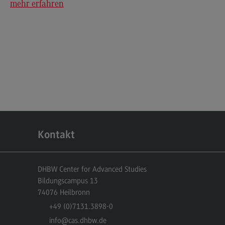
mehr erfahren
dulangebot
rufsperspektiven
ntakt
nskulturelle Traumapädagogik
anskulturelle Traumapädagogik
dulangebot
ntakt
Kontakt
schaftsinformatik
rtschaftsinformatik
DHBW Center for Advanced Studies
hmenbedingungen
Bildungscampus 13
dulangebot
74076
Heilbronn
+49 (0)7131.3898-0
rufsperspektiven
info
@cas.dhbw.de