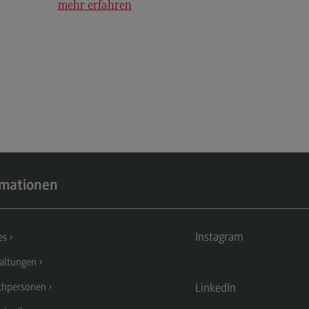
mehr erfahren
Kontakt
Mo
Marketing and Business Psychology
Be
Marketing and Business Psychology
Ko
Modulangebot
Tra
Berufsperspektiven
Tr
Kontakt
Mo
Maschinenbau
Ko
rmationen
Maschinenbau
Wirt
Profil-O-Mat Maschinenbau
Wi
(External link)
Instagram
Rahmenbedingungen
Ra
es
Modulangebot
Mo
altungen
Berufsperspektiven
Be
LinkedIn
chpersonen