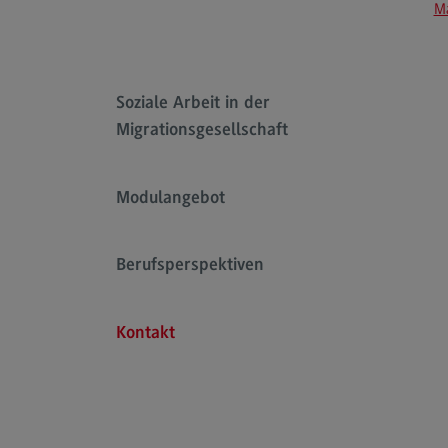
Ma
Rahmenbedingungen
Modulangebot
Kontakt
Soziale Arbeit in der
Bauingenieurwesen
Migrationsgesellschaft
Bauingenieurwesen
Rahmenbedingungen
Modulangebot
Modulangebot
Berufsperspektiven
Berufsperspektiven
Kontakt
Kontakt
Data Science and Artificial Intelligen
Data Science and Artificial
Intelligence
Profil-O-Mat Data Science and