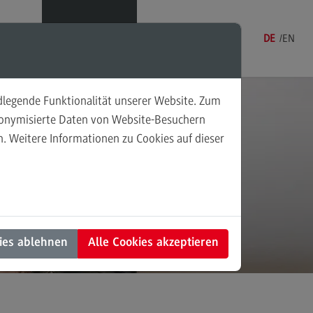
Menü
DE
EN
ndlegende Funktionalität unserer Website. Zum
udonymisierte Daten von Website-Besuchern
. Weitere Informationen zu Cookies auf dieser
sonalmanagement und
und
tschaftspsychologie
rsonalmanagement und
rtschaftspsychologie
n
dulangebot
ies ablehnen
Alle Cookies akzeptieren
rufsperspektiven
ntakt
nung und Koordination in der
alen Arbeit