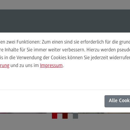
ul-O-Mat
Suchen
Modul-O-Mat
Suchen
n zwei Funktionen: Zum einen sind sie erforderlich für die gru
ere Inhalte für Sie immer weiter verbessern. Hierzu werden pse
Soziale Arbeit in der Migrationsgesellschaft (M. A.)
 in die Verwendung der Cookies können Sie jederzeit widerrufen
Finance
Per
gration verstehen 
ärung
und zu uns im
Impressum
.
Wir
Finance
Pe
Modulangebot
Wi
positiv mitgestalte
Berufsperspektiven
Mo
Alle Cook
Kontakt
Be
General Business Management
Ko
General Business Management
Pla
Sozi