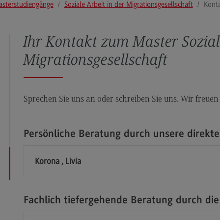
sterstudiengänge
Soziale Arbeit in der Migrationsgesellschaft
Kont
Modulangebot
Pl
Berufsperspektiven
So
Ihr Kontakt zum Master Sozial
Kontakt
Mo
Migrationsgesellschaft
Governance Sozialer Arbeit
Be
Governance Sozialer Arbeit
Ko
Modulangebot
Rec
Sprechen Sie uns an oder schreiben Sie uns. Wir freuen
Wirt
Berufsperspektiven
Re
Kontakt
Wi
Persönliche Beratung durch unsere direkt
Informatik
Mo
Korona , Livia
ce
Informatik
Be
Profil-O-Mat Informatik
Ko
(External link)
Fachlich tiefergehende Beratung durch die
Rahmenbedingungen
Sale